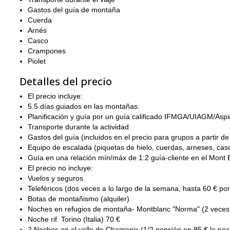
Tras pasar la noche en el divertido y refrescante Refugio Gouter
Gastos del guía de montaña
esperanzadamente sintiéndonos felices y satisfechos de haber co
Cuerda
Arnés
Ascender el Mont Blanc es una tradición que todo montañista d
Casco
También ofrezco un ascenso al Mont Blanc con aclimatación en
Crampones
Alternativamente, prueba mi tour de esquí de montaña en el Mo
Piolet
Detalles del precio
El precio incluye:
5.5 días guiados en las montañas.
Planificación y guía por un guía calificado IFMGA/UIAGM/Aspi
Transporte durante la actividad
Gastos del guía (incluidos en el precio para grupos a partir de
Equipo de escalada (piquetas de hielo, cuerdas, arneses, casc
Guía en una relación mín/máx de 1:2 guía-cliente en el Mont 
El precio no incluye:
Vuelos y seguros
Teleféricos (dos veces a lo largo de la semana, hasta 60 € por
Botas de montañismo (alquiler)
Noches en refugios de montaña- Montblanc "Norma" (2 veces
Noche rif. Torino (Italia) 70 €
2 Noches en el valle de Chamonix (1/2 pensión en 85 € la no