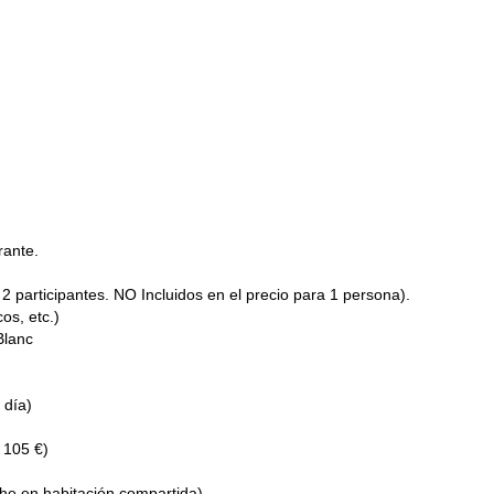
, descendemos de vuelta al punto de partida, donde el viaje concluye,
mpletado una aventura tan histórica y tradicional.
ebería completar – ¡reserva ahora para tacharlo de tu lista!
aquí
 Gran Paradiso,
!
aquí
nt Blanc,
!
rante.
 2 participantes. NO Incluidos en el precio para 1 persona).
os, etc.)
Blanc
 día)
 105 €)
che en habitación compartida)