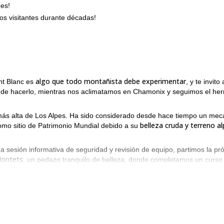
pes!
os visitantes durante décadas!
algo que todo montañista debe experimentar
nt Blanc es
, y te invito 
ca de hacerlo, mientras nos aclimatamos en Chamonix y seguimos el he
más alta de Los Alpes. Ha sido considerado desde hace tiempo un mec
belleza cruda y terreno al
como sitio de Patrimonio Mundial debido a su
 sesión informativa de seguridad y revisión de equipo, partimos la pr
Montets
, un pedazo tranquilo de belleza, donde completamos un curso
tière.
más de 3000m, y la cuarta noche se pasa en los refugios Cosmique o T
idílicos paisajes circundantes.
s
nunca te
e grandiosa del Mont Blanc, y una vez que estés en la cima
y más allá, el aire fresco llenando tus pulmones agregando a la eufori