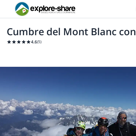
Cumbre del Mont Blanc con h
4.6
(
5
)