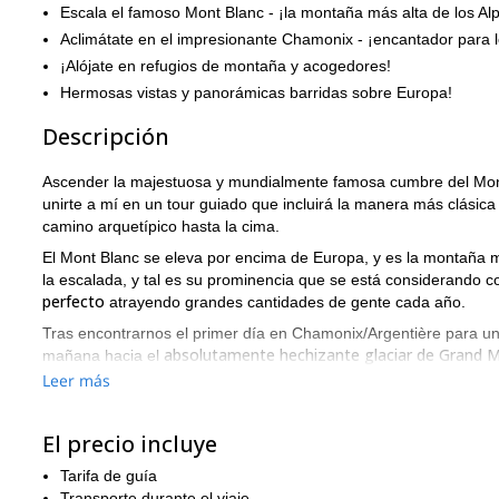
Escala el famoso Mont Blanc - ¡la montaña más alta de los Al
Aclimátate en el impresionante Chamonix - ¡encantador para l
¡Alójate en refugios de montaña y acogedores!
Hermosas vistas y panorámicas barridas sobre Europa!
Descripción
Ascender la majestuosa y mundialmente famosa cumbre del Mo
unirte a mí en un tour guiado que incluirá la manera más clási
camino arquetípico hasta la cima.
El Mont Blanc se eleva por encima de Europa, y es la montaña 
la escalada, y tal es su prominencia que se está considerando 
perfecto
atrayendo grandes cantidades de gente cada año.
Tras encontrarnos el primer día en Chamonix/Argentière para una
absolutamente hechizante glaciar de Grand 
mañana hacia el
nieve y hielo. Después, pasamos la noche en el refugio de Argen
Leer más
Los siguientes dos días se pasan aclimatándose a altitudes de 
Rousse, ambos lugares pintorescos anidados entre la nieve y lo
El precio incluye
El quinto día es cuando ascendemos a la cumbre verdaderament
Tarifa de guía
sentirás más vivo
mientras miras las extensas vistas por Europa 
Transporte durante el viaje