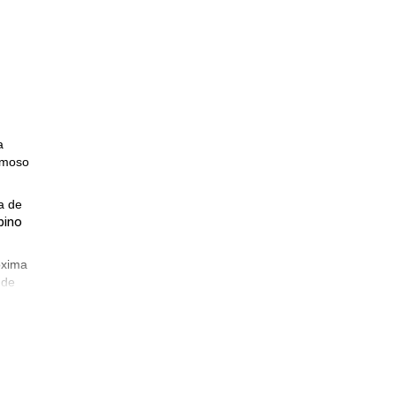
a
rmoso
a de
pino
óxima
 de
ete
a.