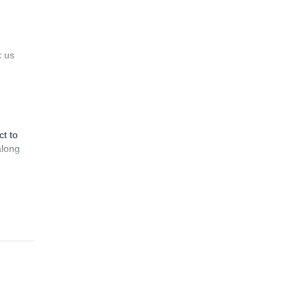
k us
ct to
along
4.8
(
12
)