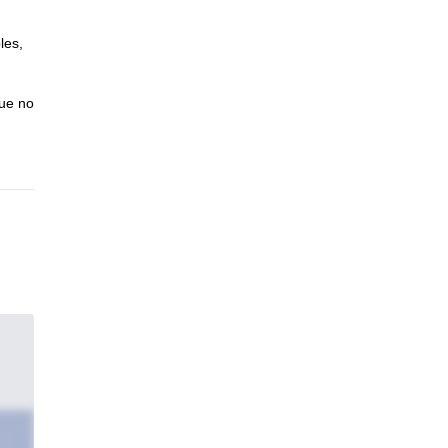
les,
que no