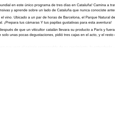
mundial en este único programa de tres días en Cataluña! Camina a tr
nsivas y aprende sobre un lado de Cataluña que nunca conociste ante
 el vino. Ubicado a un par de horas de Barcelona, el Parque Natural d
l. ¡Prepara tus cámaras Y tus papilas gustativas para esta aventura!
espués de que un viticultor catalán llevara su producto a París y fuera
olo unas pocas degustaciones, pidió tres cajas en el acto, y el resto
a vez que veas el paisaje responsable de su crecimiento, lo entenderás 
l Priorat, la fauna de Montsant y el singular campo harán esto una aven
or las tierras famosas de Cataluña y la belleza que la acompaña!
 en el Parque Natural del Cadí Moixeró en los Pirineos! O puedo llevar
https://www.explore-share.com/trip/4
(
day hike in the pyrenees of