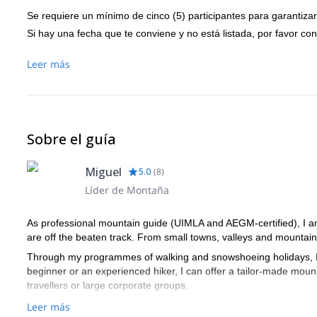
Se requiere un mínimo de cinco (5) participantes para garantizar
Si hay una fecha que te conviene y no está listada, por favor con
Leer más
Sobre el guía
Miguel
5.0
(
8
)
Líder de Montaña
As professional mountain guide (UIMLA and AEGM-certified), I a
are off the beaten track. From small towns, valleys and mountai
Through my programmes of walking and snowshoeing holidays, I’l
beginner or an experienced hiker, I can offer a tailor-made mount
travellers or large corporate groups.
Leer más