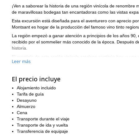
¡Ven a saborear la historia de una región vinícola de renombre 
de maravillosas bodegas tan encantadoras como las vistas expa
Esta excursión está diseñada para el aventurero con aprecio por
Montsant es hogar de la producción del famoso vino tinto regiona
La región empezó a ganar atención a principios de los años 90, d
recibido por el sommelier más conocido de la época. Después de s
historia.
El prestigio de esta región vinícola catalana continúa hoy, y un
Leer más
querrás irte. Vistas interminables que abarcan toda la región de
que no olvidarás.
¡Reserva esto ahora y te mostraré una excursión de tres días p
El precio incluye
¡También puedo llevarte en una increíble travesía de cuatro días
Alojamiento incluido
una [excursión guiada por Andorra para un largo fin de semana]
Tarifa de guía
andorra/)!
Desayuno
Almuerzo
Cena
Transporte durante el viaje
Transporte de ida y vuelta
Transferencia de equipaje