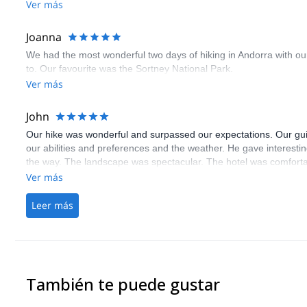
Ver más
Joanna
We had the most wonderful two days of hiking in Andorra with o
to. Our favourite was the Sortney National Park.
Ver más
John
Our hike was wonderful and surpassed our expectations. Our guide
our abilities and preferences and the weather. He gave interesti
the way. The landscape was spectacular. The hotel was comforta
hikes. Everything was perfect!
Ver más
Leer más
También te puede gustar