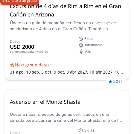
Únete a un grupo
Excursión de 4 días de Rim a Rim en el Gran
Cañón en Arizona
Únete a un guía de montaña certificado en este viaje de
senderismo de 4 días en el Gran Cañón. Tendrás la
oportunidad de disfrutar de este famoso parque nacional de
5 días
primera mano.
Desde
USD 2000
Intermedio
Alto
por persona
para 4 viajeros
Next group dates:
31 ago,
10 sep,
3 oct,
9 oct,
3 abr 2027,
10 abr 2027,
10
may 2027,
1 sep 2027,
18 sep 2027
5.0
(
1
)
Ascenso en el Monte Shasta
Únete a nuestro equipo de guías certificados en una
jornada para alcanzar la cima del Monte Shasta, uno de los
picos más desafiantes y gratificantes de California, con
3 días
nuestros programas de alpinismo guiados, diseñados tanto
Desde