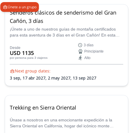
Únete a un grupo
Senderos clásicos de senderismo del Gran
Cañón, 3 días
¡Únete a uno de nuestros guías de montaña certificados
para esta aventura de 3 días en el Gran Cañón! En esta
excursión clásica descubrirás la magia del sitio más famoso
3 días
de Estados Unidos.
Desde
USD 1135
Principiante
Alto
por persona
para 3 viajeros
Next group dates:
3 sep,
17 abr 2027,
2 may 2027,
13 sep 2027
Trekking en Sierra Oriental
Únase a nosotros en una emocionante expedición a la
Sierra Oriental en California, hogar del icónico monte
Whitney. Tenemos una variedad de caminatas disponibles,