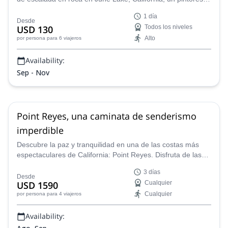
pueblo alpino anidado en las montañas Sierra Nevada del
1 día
Este. Explora este paraíso para escaladores, con más de
Desde
USD 130
Todos los niveles
1,000 rutas que varían desde losas amigables para
Alto
por persona
para 6 viajeros
principiantes hasta voladizos desafiantes.
Availability:
Sep - Nov
Point Reyes, una caminata de senderismo
imperdible
Descubre la paz y tranquilidad en una de las costas más
espectaculares de California: Point Reyes. Disfruta de las
vistas del Océano Pacífico y avistamientos de ballenas con
3 días
un guía de montaña certificado.
Desde
USD 1590
Cualquier
Cualquier
por persona
para 4 viajeros
Availability: