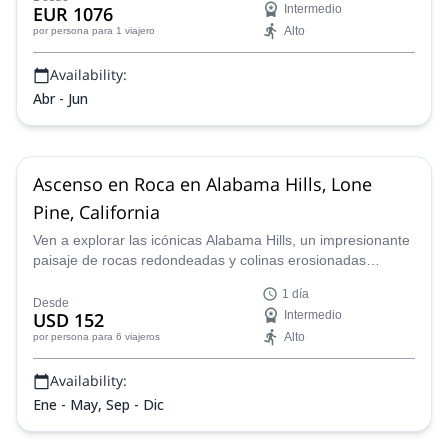
EUR 1076
Intermedio
para principiantes como para escaladores experimentados.
Alto
por persona
para 1 viajero
Availability:
Abr - Jun
Ascenso en Roca en Alabama Hills, Lone
Pine, California
Ven a explorar las icónicas Alabama Hills, un impresionante
paisaje de rocas redondeadas y colinas erosionadas
anidadas en la base de los escarpados picos de la Sierra
1 día
Nevada. Sumérgete mientras escalas rodeado de
Desde
USD 152
Intermedio
formaciones rocosas imponentes en roca granítica de alta
Alto
por persona
para 6 viajeros
calidad.
Availability:
Ene - May, Sep - Dic