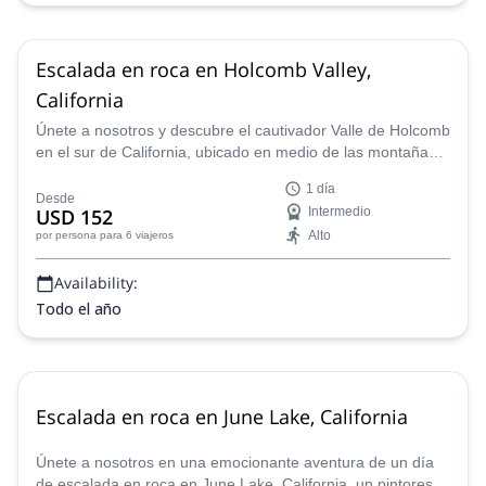
Escalada en roca en Holcomb Valley,
California
Únete a nosotros y descubre el cautivador Valle de Holcomb
en el sur de California, ubicado en medio de las montañas
de San Bernardino. Atrayendo a escaladores de todos los
1 día
niveles, esta montaña ofrece una variedad de paisajes de
Desde
USD 152
Intermedio
escalada, que abarca desde placas sencillas hasta
Alto
por persona
para 6 viajeros
voladizos exigentes.
Availability:
Todo el año
Escalada en roca en June Lake, California
Únete a nosotros en una emocionante aventura de un día
de escalada en roca en June Lake, California, un pintoresco