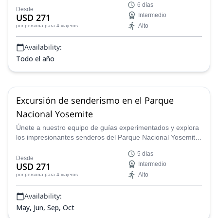
6 días
desde 5 a 6 días, llevándote por impresionantes lagos,
Desde
USD 271
Intermedio
prados, cañones y picos de granito.
Alto
por persona
para 4 viajeros
Availability:
Todo el año
Excursión de senderismo en el Parque
Nacional Yosemite
Únete a nuestro equipo de guías experimentados y explora
los impresionantes senderos del Parque Nacional Yosemite
en California. Descubre las muchas joyas ocultas de este
5 días
vasto parque mientras caminas y haces trekking a través de
Desde
USD 271
Intermedio
su impresionante paisaje e icónicos puntos de referencia
Alto
por persona
para 4 viajeros
como el Pico Vogelsang y la Media Cúpula. Ya sea que seas
un mochilero experimentado o un visitante por primera vez,
Availability:
podemos ayudarte a planificar el viaje perfecto de
senderismo por Yosemite.
May, Jun, Sep, Oct