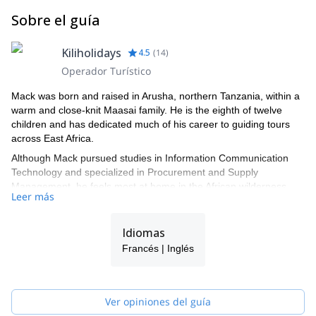
Sobre el guía
Kiliholidays
4.5
(
14
)
Operador Turístico
Mack was born and raised in Arusha, northern Tanzania, within a
warm and close-knit Maasai family. He is the eighth of twelve
children and has dedicated much of his career to guiding tours
across East Africa.
Although Mack pursued studies in Information Communication
Technology and specialized in Procurement and Supply
Management, he feels most at home in the African wilderness.
Leer más
His passion lies in Travel and Tourism Management, and as he
gained experience, he was inspired to create his own Adventure
and Wildlife expeditions, bringing a personal touch to each
Idiomas
journey. Driven by a deep love for nature and conservation, Mack
Francés | Inglés
has shaped his safaris into unique, high-quality experiences.
Mack’s talent for coordinating and organizing group tours ensures
a hassle-free, seamless experience, allowing his clients to fully
Ver opiniones del guía
immerse themselves in the adventure of a lifetime.