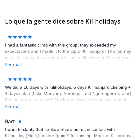
Lo que la gente dice sobre Kiliholidays
I had a fantastic climb with this group, they exceeded my
expectations and I made it to the top of Kilimanjaro! This journey
is not for the faint hearted but it is incredible to stand on the roof
of Africa and conquer the mountain.
Ver más
We did a 10 days with Kiliholidays. 6 days Kilimanjaro climbing +
4 days safari (Lake Manyara, Serengeti and Ngorongoro Crater).
Everyting went very well! Mack was always responsive, and he
had us with great guides for both parts of our trip. Gabriel (for
Ver más
Kilimanjaro) is great. Very professional and experienced! And
Godson (for the Safari) is a very special guide! Very professional,
Bart
very experienced! We highly recommended Kiliholidays with such
I want to clarify that Explore Share put us in contact with
great level of services like we had: also thumbs up for those two
Kiliholiday (Mack), as our "guide" for this trip. Mack of Kiliholidays
leaders guides that did an awesome job!