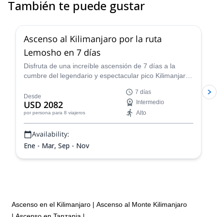
También te puede gustar
5.0
(
1
)
Ascenso al Kilimanjaro por la ruta
Lemosho en 7 días
Disfruta de una increíble ascensión de 7 días a la
cumbre del legendario y espectacular pico Kilimanjaro
en Tanzania a través de la ruta Lemosho con uno de
7 días
nuestros guías certificados.
Desde
USD 2082
Intermedio
Alto
por persona
para 8 viajeros
Availability:
Ene - Mar, Sep - Nov
Ascenso en el Kilimanjaro
|
Ascenso al Monte Kilimanjaro
|
Ascenso en Tanzania
|