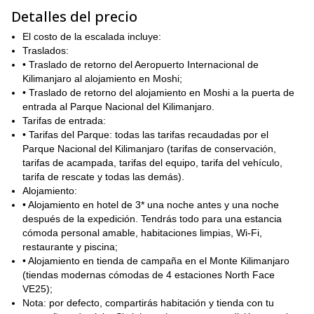
en el último día.
Detalles del precio
Es un trek fácil, adecuado tanto para principiantes como para
El costo de la escalada incluye:
excursionistas experimentados. ¡Mientras estés en forma y
Traslados:
acostumbrado a largas caminatas, deberías estar más que bien!
• Traslado de retorno del Aeropuerto Internacional de
**Entonces, envía un mensaje ahora para reservar tu lugar en
Kilimanjaro al alojamiento en Moshi;
este espectacular ascenso. Estaré encantado de guiarte.
• Traslado de retorno del alojamiento en Moshi a la puerta de
mi página
para más aventuras
Además, consulta **
entrada al Parque Nacional del Kilimanjaro.
emocionantes en Tanzania.
Tarifas de entrada:
• Tarifas del Parque: todas las tarifas recaudadas por el
Parque Nacional del Kilimanjaro (tarifas de conservación,
tarifas de acampada, tarifas del equipo, tarifa del vehículo,
tarifa de rescate y todas las demás).
Alojamiento:
• Alojamiento en hotel de 3* una noche antes y una noche
después de la expedición. Tendrás todo para una estancia
cómoda personal amable, habitaciones limpias, Wi-Fi,
restaurante y piscina;
• Alojamiento en tienda de campaña en el Monte Kilimanjaro
(tiendas modernas cómodas de 4 estaciones North Face
VE25);
Nota: por defecto, compartirás habitación y tienda con tu