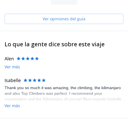
guides by creating job opportunities in order to eradicate poverty.
We utilize natural resources in a sustainable way, taking care of
the benefits of it for present and future generations. We are not
the agency that rents guides. WE are the guides and we always
Ver opiniones del guía
take care of your satisfaction.
Lo que la gente dice sobre este viaje
Alen
Ver más
Isabelle
Thank you so much it was amazing, the climbing, the kilimanjaro
and also Top Climbers was perfect. I recommend your
organisation and the Kilimanjaro of course! Best regards Isabelle
Ver más