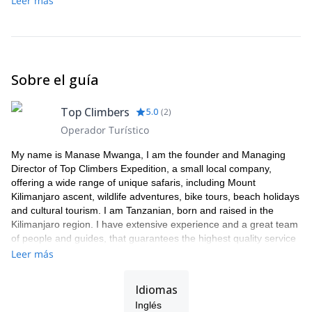
Leer más
Sobre el guía
Top Climbers
5.0
(
2
)
Operador Turístico
My name is Manase Mwanga, I am the founder and Managing
Director of Top Climbers Expedition, a small local company,
offering a wide range of unique safaris, including Mount
Kilimanjaro ascent, wildlife adventures, bike tours, beach holidays
and cultural tourism. I am Tanzanian, born and raised in the
Kilimanjaro region. I have extensive experience and a great team
of people and guides, that guarantees the highest quality service
to our clients.
Leer más
As a Director my focus is on organizing tours with an ethical and
professional approach to exceed tourist expectations. All our
Idiomas
tours benefit native people i.e. hard-working local porters and
Inglés