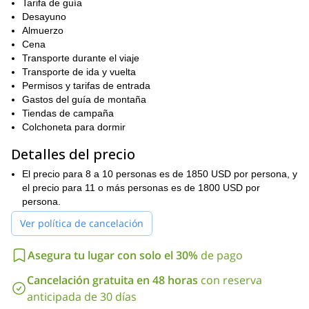
Tarifa de guía
viaje, visitarás una serie de campamentos, donde podrás
Desayuno
instalarte por la noche. Cuando alcancemos la cumbre, podrás
Almuerzo
disfrutar de vistas panorámicas que deben verse para creer.
Cena
Sendero Mweka
Luego descenderemos por el
.
Transporte durante el viaje
Dado que realizaremos esta ascensión en solo 7 días, es
Transporte de ida y vuelta
importante que los participantes en este programa estén en
Permisos y tarifas de entrada
buena condición física
.
Gastos del guía de montaña
Ascender al Kilimanjaro a través de la Ruta Lemosho es el tipo
Tiendas de campaña
de experiencia en la que reflexionarás por el resto de tu vida.
Colchoneta para dormir
Para unirte a nosotros, todo lo que tienes que hacer es enviar
Detalles del precio
una solicitud. Esperamos poder guiarte.
versión de 8 días de este programa
También ofrecemos una
El precio para 8 a 10 personas es de 1850 USD por persona, y
,
puedes disfrutar aquí.
que
el precio para 11 o más personas es de 1800 USD por
persona.
Ver política de cancelación
Asegura tu lugar con solo el 30%
de pago
Cancelación gratuita en 48 horas
con reserva
anticipada de 30 días