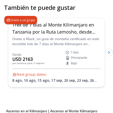
También te puede gustar
Únete a un grupo
Trek de 7 días al Monte Kilimanjaro en
Tanzania por la Ruta Lemosho, desde
Arusha
Únete a Mack, un guía de montaña certificado en este
increíble trek de 7 días al Monte Kilimanjaro en
Tanzania por la pintoresca Ruta Lemosho.
7 días
Desde
USD 2163
Principiante
Bajo
por persona
para 3 viajeros
Next group dates:
8 ago,
10 ago,
15 ago,
17 sep,
20 sep,
23 sep,
26
sep,
28 sep,
30 sep,
1 oct,
7 oct,
9 oct,
11 oct,
15
oct,
18 oct,
21 oct,
24 oct,
25 oct,
28 oct,
31 oct,
2
nov,
4 nov,
7 nov,
9 nov,
12 nov,
14 nov,
18 nov,
21
nov,
25 nov,
28 nov,
2 dic,
5 dic,
9 dic,
12 dic,
16 dic,
19 dic,
23 dic,
26 dic,
30 dic,
2 ene 2027
Ascenso en el Kilimanjaro
|
Ascenso al Monte Kilimanjaro