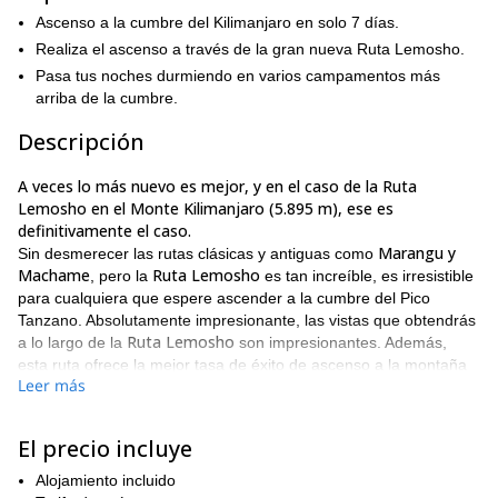
Ascenso a la cumbre del Kilimanjaro en solo 7 días.
Realiza el ascenso a través de la gran nueva Ruta Lemosho.
Pasa tus noches durmiendo en varios campamentos más
arriba de la cumbre.
Descripción
A veces lo más nuevo es mejor, y en el caso de la Ruta
Lemosho en el Monte Kilimanjaro (5.895 m), ese es
definitivamente el caso.
Marangu y
Sin desmerecer las rutas clásicas y antiguas como
Machame
Ruta Lemosho
, pero la
es tan increíble, es irresistible
para cualquiera que espere ascender a la cumbre del Pico
Tanzano. Absolutamente impresionante, las vistas que obtendrás
Ruta Lemosho
a lo largo de la
son impresionantes. Además,
esta ruta ofrece la mejor tasa de éxito de ascenso a la montaña
Leer más
de todas las rutas disponibles. Y, finalmente, esta ruta es
bastante remota, lo que proporciona a los escaladores un
ascenso mucho más íntimo, tranquilo y reflexivo que el que
El precio incluye
obtendrían en las otras rutas.
Alojamiento incluido
Nos acercaremos a la cumbre desde el este, y a lo largo del