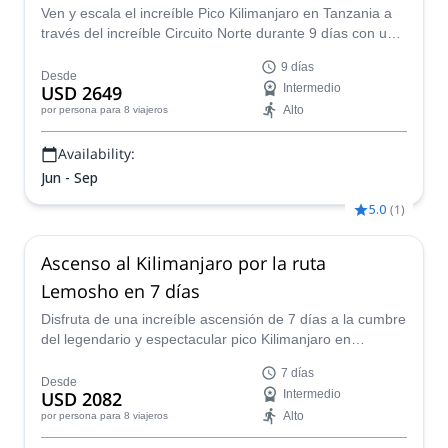
Ven y escala el increíble Pico Kilimanjaro en Tanzania a
través del increíble Circuito Norte durante 9 días con uno
de nuestros guías certificados.
9 días
Desde
USD 2649
Intermedio
Alto
por persona
para 8 viajeros
Availability:
Jun - Sep
5.0
(
1
)
Ascenso al Kilimanjaro por la ruta
Lemosho en 7 días
Disfruta de una increíble ascensión de 7 días a la cumbre
del legendario y espectacular pico Kilimanjaro en
Tanzania a través de la ruta Lemosho con uno de
7 días
nuestros guías certificados.
Desde
USD 2082
Intermedio
Alto
por persona
para 8 viajeros