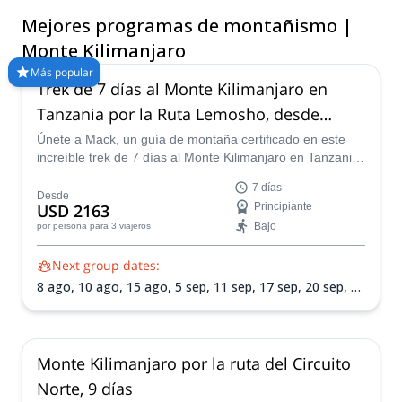
alta de todo el continente. Situado a 5,895 metros sobre el
Mejores programas de montañismo |
nivel del mar, la montaña es la más alta de Tanzania, así como
de África. Visita en los meses óptimos entre enero y marzo y
Monte Kilimanjaro
septiembre y octubre para condiciones de ascenso ideales.
Más popular
Trek de 7 días al Monte Kilimanjaro en
Tanzania por la Ruta Lemosho, desde
Arusha
Únete a Mack, un guía de montaña certificado en este
increíble trek de 7 días al Monte Kilimanjaro en Tanzania
por la pintoresca Ruta Lemosho.
7 días
Desde
USD 2163
Principiante
Bajo
por persona
para 3 viajeros
Next group dates:
8 ago,
10 ago,
15 ago,
5 sep,
11 sep,
17 sep,
20 sep,
22
sep,
26 sep,
2 oct,
5 oct,
7 oct,
9 oct,
11 oct,
18 oct,
21
oct,
25 oct,
28 oct,
31 oct,
2 nov,
4 nov,
7 nov,
9 nov,
12 nov,
14 nov,
18 nov,
21 nov,
25 nov,
28 nov,
2 dic,
5
dic,
9 dic,
12 dic,
16 dic,
19 dic,
23 dic,
26 dic,
30 dic,
2
Monte Kilimanjaro por la ruta del Circuito
ene 2027
Norte, 9 días