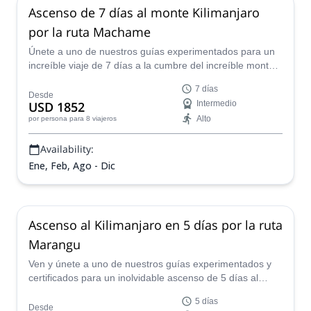
Ascenso de 7 días al monte Kilimanjaro
por la ruta Machame
Únete a uno de nuestros guías experimentados para un
increíble viaje de 7 días a la cumbre del increíble monte
Kilimanjaro en Tanzania.
7 días
Desde
USD 1852
Intermedio
Alto
por persona
para 8 viajeros
Availability:
Ene, Feb, Ago - Dic
Ascenso al Kilimanjaro en 5 días por la ruta
Marangu
Ven y únete a uno de nuestros guías experimentados y
certificados para un inolvidable ascenso de 5 días al
Kilimanjaro en Tanzania a lo largo de la clásica Ruta
5 días
Marangu.
Desde