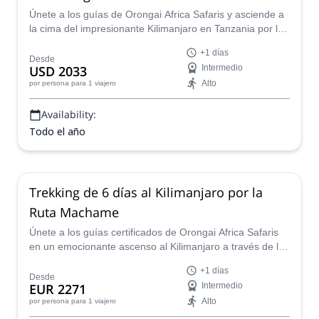
Únete a los guías de Orongai Africa Safaris y asciende a
la cima del impresionante Kilimanjaro en Tanzania por la
hermosa Ruta Rongai.
+1 días
Desde
USD 2033
Intermedio
Alto
por persona
para 1 viajero
Availability:
Todo el año
Trekking de 6 días al Kilimanjaro por la
Ruta Machame
Únete a los guías certificados de Orongai Africa Safaris
en un emocionante ascenso al Kilimanjaro a través de la
ruta Machame y descubre la montaña más alta de toda
+1 días
África.
Desde
EUR 2271
Intermedio
Alto
por persona
para 1 viajero