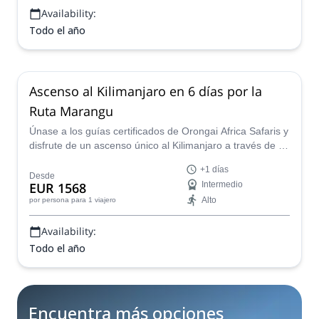
Availability:
Todo el año
Ascenso al Kilimanjaro en 6 días por la
Ruta Marangu
Únase a los guías certificados de Orongai Africa Safaris y
disfrute de un ascenso único al Kilimanjaro a través de la
famosa Ruta Marangu. Aviste monos azules, descubra el
+1 días
increíble cráter Kibo y párese en el punto más alto de
Desde
EUR 1568
Intermedio
África en esta inolvidable aventura de montañismo.
Alto
por persona
para 1 viajero
Availability:
Todo el año
Encuentra más opciones