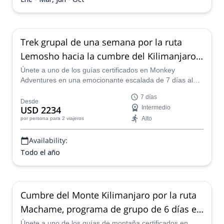
Trek grupal de una semana por la ruta
Lemosho hacia la cumbre del Kilimanjaro
(7 días)
Únete a uno de los guías certificados en Monkey
Adventures en una emocionante escalada de 7 días al
Kilimanjaro a través de la pintoresca Ruta Lemosho.
7 días
Desde
USD 2234
Intermedio
Alto
por persona
para 2 viajeros
Availability:
Todo el año
Cumbre del Monte Kilimanjaro por la ruta
Machame, programa de grupo de 6 días en
Tanzania
Únete a uno de los guías de montaña certificados en