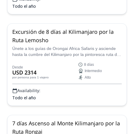
Todo el año
Excursión de 8 días al Kilimanjaro por la
Ruta Lemosho
Únete a los guías de Orongai Africa Safaris y asciende
hasta la cumbre del Kilimanjaro por la pintoresca ruta de
Lemosho en una inolvidable aventura de montañismo de
8 días
8 días.
Desde
USD 2314
Intermedio
Alto
por persona
para 1 viajero
Availability:
Todo el año
7 días Ascenso al Monte Kilimanjaro por la
Ruta Rongai