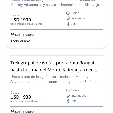
Monkey Adventures y escala el impresionante Kilimanjaro
por la ruta Machame en un programa de 6 días diseñado
6 días
solo para ti!
Desde
USD 1900
Intermedio
Alto
por persona
para 2 viajeros
Availability:
Todo el año
Trek grupal de 6 días por la ruta Rongai
hasta la cima del Monte Kilimanjaro en
Tanzania
Únete a uno de los guías certificados en Monkey
Adventures en un emocionante trek grupal de 6 días por
la ruta Rongai hasta la cumbre del Monte Kilimanjaro en
6 días
Tanzania.
Desde
USD 1930
Intermedio
Alto
por persona
para 8 viajeros
Availability: