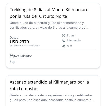
Trekking de 8 días al Monte Kilimanjaro
por la ruta del Circuito Norte
Únete a uno de nuestros guías experimentados y
certificados para un viaje de 8 días a la cumbre del
Kilimanjaro en Tanzania a través del hermoso Circuito
8 días
Norte.
Desde
USD 2379
Intermedio
Alto
por persona
para 8 viajeros
Availability:
Sep
Ascenso extendido al Kilimanjaro por la
ruta Lemosho
Únete a uno de nuestros experimentados y certificados
guías para una escalada inolvidable hasta la cumbre del
Kilimanjaro por la ruta Lemosho en Tanzania, África.