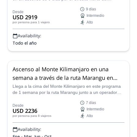
Kilimanjaro y descubre la montaña más alta de África en
9 días
una aventura que nunca olvidarás.
Desde
USD 2919
Intermedio
Alto
por persona
para 1 viajero
Availability:
Todo el año
Ascenso al Monte Kilimanjaro en una
semana a través de la ruta Marangu en
Tanzania
Llega a la cima del Monte Kilimanjaro en este programa
de 1 semana por la ruta Marangu junto a un operador
turístico de Altezza Travel, en Tanzania.
7 días
Desde
USD 2236
Intermedio
Alto
por persona
para 8 viajeros
Availability:
Ene - Mar, Jun - Oct