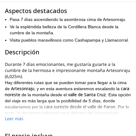
Aspectos destacados
Pasa 7 días ascendiendo la asombrosa cima de Artesonraju.
Ve la espléndida belleza de la Cordillera Blanca desde la
cumbre de la montaña.
Visita pueblos maravillosos como Cashapampa y Llamacorral.
Descripción
Durante 7 días emocionantes, me gustaría guiarte a la
cumbre de la hermosa e impresionante montaña Artesonraju
(6,025m).
Hay diferentes rutas que se pueden tomar para llegar a la cima
Artesonraju
cara
de
, y en esta aventura estaremos escalando la
noreste
valle de Santa Cruz
de la montaña desde el
. Esta opción
del viaje es más larga que la posibilidad de 5 días, donde
cara sureste desde el valle de Paron
escalaríamos por la
. Por lo
tanto, te da tiempo adicional para disfrutar del espectacular
Leer más
paisaje.
La cumbre de la montaña es definitivamente el punto culminante
definitivo de este viaje. No hay nada como estar en la cima de
El precio incluye