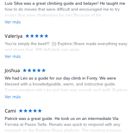
Luis Silva was a great climbing guide and belayer! He taught me
fun but also the right amount of challenge, which I thoroughly
how to do moves that were difficult and encouraged me to try
enjoyed. The communication from the team (Gauthier) was
routes that were challenging for me! Because of his
prompt and clear—highly recommend!
encouragement, I managed to complete these routes! I really
Ver más
enjoyed the climbs and completed 8 routes in the Sesimbra/Azoia
area. The weather was perfect, no direct sun and cool enough to
Valeriya
enjoy the climbs. Explore-Share made booking an outdoor
You’re simply the best!!! :))) Explore-Share made everything easy
climbing experience in Lisbon extremely easy. Luis, our guide,
and stress-free. Will definitely use again.
was fantastic, and the platform’s organization was flawless.
Ver más
Joshua
We had Léo as a guide for our day climb in Fonty. We were
blessed with a knowledgeable, warm, and instructive guide.
Communication with Léo and Ivan was smooth and swift. Explore-
Share was excellent in arranging everything for our day climb.
Ver más
The communication was quick, and the platform was easy to use,
making our adventure stress-free.
Cami
Patrick was a great guide. He took us on an intermediate Via
Ferrata at Passo Sella. Renato was quick to respond with any
outreach on the Explore-Share platform. The booking process