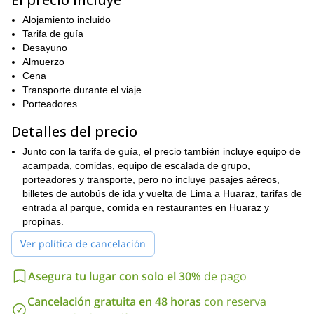
una montaña de más de seis mil metros de altura y contemplar
Alojamiento incluido
Cordillera Blanca
una cadena montañosa increíble como la
. Sin
Tarifa de guía
embargo, a lo largo del viaje, también tendrás muchas
Desayuno
oportunidades de visitar algunos lugares increíbles, incluidos los
Almuerzo
Huaraz
Cashapampa
Llamacorral
pueblos de
,
y
.
Cena
Durante la escalada, estaremos deteniéndonos y descansando
Transporte durante el viaje
en varios puntos diferentes en la montaña. Esos lugares incluyen
Porteadores
Campamento base (4,250m)
Campamento Morrena
el
, el
(5,000m)
Campamento alto (5,600m)
y el
. Cada uno de estos
Detalles del precio
lugares te proporcionará vistas excepcionales de las montañas
Junto con la tarifa de guía, el precio también incluye equipo de
cercanas. ¡También podrías tener suerte y ver algunos de los
acampada, comidas, equipo de escalada de grupo,
cóndor andino
animales salvajes del área, incluido un
!
porteadores y transporte, pero no incluye pasajes aéreos,
Este ascenso es desafiante. Habrá varios puntos difíciles a lo
billetes de autobús de ida y vuelta de Lima a Huaraz, tarifas de
largo de la escalada. Como resultado, los participantes deben
entrada al parque, comida en restaurantes en Huaraz y
experiencia previa en montañismo
tener
. También deberías
propinas.
buena condición física
estar en
.
Ver política de cancelación
¿Buscas una aventura de escalada inolvidable en las montañas
de Perú? Entonces envíame una solicitud, encuéntrame en
Asegura tu lugar con solo el 30%
de pago
Huaraz y comencemos a escalar la gran cara noreste de
Artesonraju.
Cancelación gratuita en 48 horas
con reserva
Alpamayo
esta
También puedo llevarte a la cumbre del gran
en