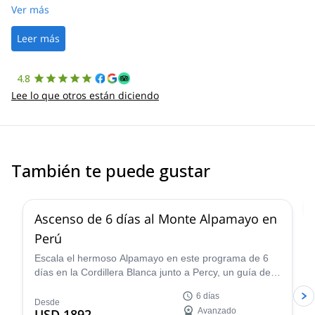
was straightforward, and once Patrick was confirmed, all went
Ver más
well. It was a wonderful experience, and I’d highly recommend
the platform.
Leer más
4.8
Lee lo que otros están diciendo
También te puede gustar
2.0
(
1
)
Ascenso de 6 días al Monte Alpamayo en
Perú
Escala el hermoso Alpamayo en este programa de 6
días en la Cordillera Blanca junto a Percy, un guía de
montaña certificado por la IFMGA, ¡y vive una
6 días
experiencia de montañismo fantástica!
Desde
USD 1892
Avanzado