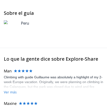
Sobre el guía
Peru
Lo que la gente dice sobre Explore-Share
Man
Climbing with guide Guillaume was absolutely a highlight of my 2-
week Europe vacation. Originally, we were planning on climbing in
the Calanques, but the park was closed due to wind and fire
danger. Guillaume chose another amazing location (Pic de
Ver más
Bretagne) based on my climbing abilities and preferences and
kindly offered train station pick-up and hotel drop off, which I
Maxine
appreciated very much. The multi-pitch route we did was not only