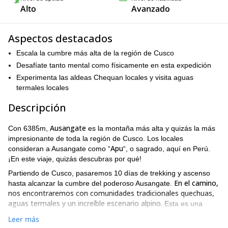
Alto
Avanzado
Aspectos destacados
Escala la cumbre más alta de la región de Cusco
Desafíate tanto mental como físicamente en esta expedición
Experimenta las aldeas Chequan locales y visita aguas
termales locales
Descripción
Ausangate
Con 6385m,
es la montaña más alta y quizás la más
impresionante de toda la región de Cusco. Los locales
Apu
consideran a Ausangate como “
“, o sagrado, aquí en Perú.
¡En este viaje, quizás descubras por qué!
Partiendo de Cusco, pasaremos 10 días de trekking y ascenso
En el camino,
hasta alcanzar la cumbre del poderoso Ausangate.
nos encontraremos con comunidades tradicionales quechuas,
aguas termales y un increíble escenario alpino.
Esta es una
travesía desafiante, pero que seguramente permanecerá contigo
Leer más
durante años.