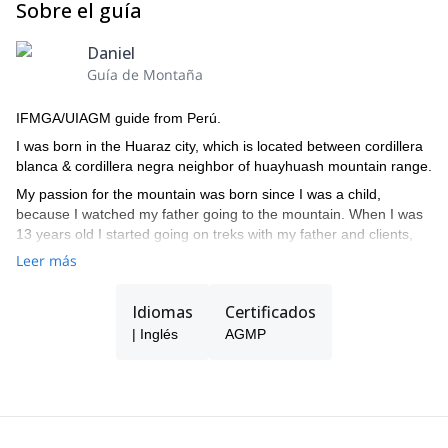
Sobre el guía
Daniel
Guía de Montaña
IFMGA/UIAGM guide from Perú.
I was born in the Huaraz city, which is located between cordillera
blanca & cordillera negra neighbor of huayhuash mountain range.
My passion for the mountain was born since I was a child,
because I watched my father going to the mountain. When I was
13 years old I started going on treks with my father and clients,
and as soon as I finished my high school I applied to the high
Leer más
school mountain center studies (CEAM) in 2001 and I graduated
as an official mountain guide in 2005.
Idiomas
Certificados
I have a wide guiding experience in trekking and climbing,
| Inglés
AGMP
organizing, trekking and climbing expeditions into cordillera
Blanca & huayhuash in the Peruvian mountains.
I guided successfully in Mexico, Argentina where I climbed
conquering the mount Aconcagua at (6959 m).
In Peru I have climbed the most beautiful mountain in the world