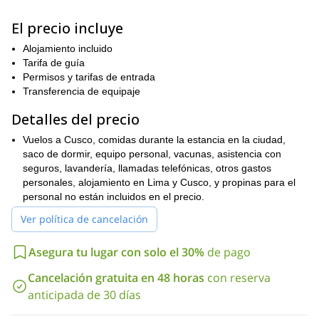
La primera sección de nuestro viaje es el viaje hacia las
El precio incluye
Pacchanta
montañas. Viajaremos a la comunidad de
, donde
podremos disfrutar de las aguas termales locales. Luego,
Alojamiento incluido
lagos glaciares en Ninaparayoq
pasaremos por hermosos
a
Tarifa de guía
Pachaspata
medida que continuamos el senderismo hacia
.
Permisos y tarifas de entrada
Ascenso al Monte Campa
Transferencia de equipaje
Monte Campa
Desde Pachaspata, ascenderemos al
. Esta
Detalles del precio
montaña se encuentra a unos 5,350 m. Este ascenso nos
brindará una buena oportunidad para aclimatarnos para nuestro
Vuelos a Cusco, comidas durante la estancia en la ciudad,
gran objetivo. También obtendremos una vista panorámica
saco de dormir, equipo personal, vacunas, asistencia con
Cordillera Vilcanota
impresionante de la
seguros, lavandería, llamadas telefónicas, otros gastos
.
personales, alojamiento en Lima y Cusco, y propinas para el
Ascenso a Ausangate
personal no están incluidos en el precio.
Desde el Monte Campa, nuestra siguiente parada será el
Ver política de cancelación
Campamento Base de Ausangate.
Después de descansar en el
campamento base, nos levantaremos temprano y continuaremos
Asegura tu lugar con solo el 30%
de pago
hacia la cumbre. Cuando lleguemos a la cumbre, tendremos
tiempo para disfrutar del espectacular paisaje y celebrar nuestro
Cancelación gratuita en 48 horas
con reserva
logro antes de comenzar el descenso.
anticipada de 30 días
Este viaje es realmente imprescindible para montañeros
experimentados. Solicita reservar ahora y completa el viaje de