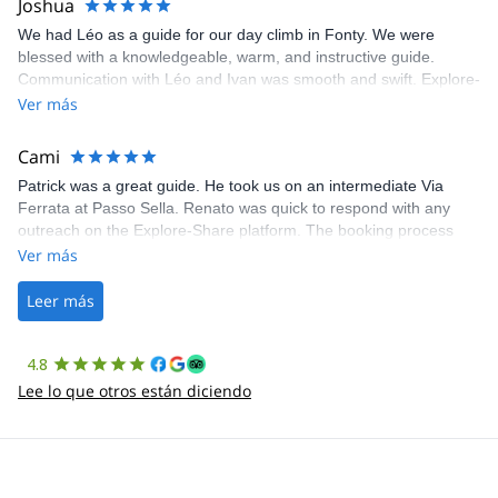
Joshua
We had Léo as a guide for our day climb in Fonty. We were
blessed with a knowledgeable, warm, and instructive guide.
Communication with Léo and Ivan was smooth and swift. Explore-
Share was excellent in arranging everything for our day climb.
Ver más
The communication was quick, and the platform was easy to use,
making our adventure stress-free.
Cami
Patrick was a great guide. He took us on an intermediate Via
Ferrata at Passo Sella. Renato was quick to respond with any
outreach on the Explore-Share platform. The booking process
was straightforward, and once Patrick was confirmed, all went
Ver más
well. It was a wonderful experience, and I’d highly recommend
the platform.
Leer más
4.8
Lee lo que otros están diciendo