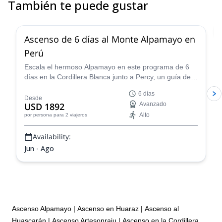
También te puede gustar
2.0
(
1
)
Ascenso de 6 días al Monte Alpamayo en
Perú
Escala el hermoso Alpamayo en este programa de 6
días en la Cordillera Blanca junto a Percy, un guía de
montaña certificado por la IFMGA, ¡y vive una
6 días
experiencia de montañismo fantástica!
Desde
USD 1892
Avanzado
Alto
por persona
para 2 viajeros
Availability:
Jun - Ago
Ascenso Alpamayo
|
Ascenso en Huaraz
|
Ascenso al
Huascarán
|
Ascenso Artesonraju
|
Ascenso en la Cordillera