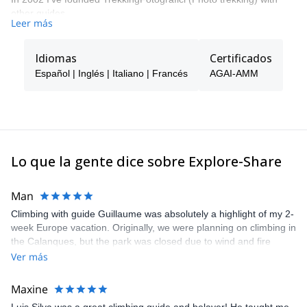
other guides.
Leer más
I'm working together with Luca, Cesare, UIAGM guides, and Tarci
UIMLA guide.
Idiomas
Certificados
If you are a passionate hiking lover and photographer please get
Español | Inglés | Italiano | Francés
AGAI-AMM
in touch.
It will be my pleasure to guide you and spend together unique
experiences in Italy
Lo que la gente dice sobre Explore-Share
Man
Climbing with guide Guillaume was absolutely a highlight of my 2-
week Europe vacation. Originally, we were planning on climbing in
the Calanques, but the park was closed due to wind and fire
danger. Guillaume chose another amazing location (Pic de
Ver más
Bretagne) based on my climbing abilities and preferences and
kindly offered train station pick-up and hotel drop off, which I
Maxine
appreciated very much. The multi-pitch route we did was not only