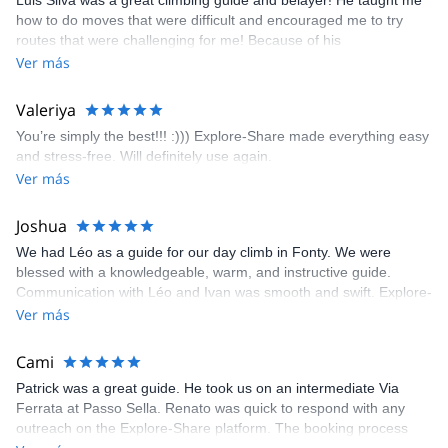
Luis Silva was a great climbing guide and belayer! He taught me
fun but also the right amount of challenge, which I thoroughly
how to do moves that were difficult and encouraged me to try
enjoyed. The communication from the team (Gauthier) was
routes that were challenging for me! Because of his
prompt and clear—highly recommend!
encouragement, I managed to complete these routes! I really
Ver más
enjoyed the climbs and completed 8 routes in the Sesimbra/Azoia
area. The weather was perfect, no direct sun and cool enough to
Valeriya
enjoy the climbs. Explore-Share made booking an outdoor
You’re simply the best!!! :))) Explore-Share made everything easy
climbing experience in Lisbon extremely easy. Luis, our guide,
and stress-free. Will definitely use again.
was fantastic, and the platform’s organization was flawless.
Ver más
Joshua
We had Léo as a guide for our day climb in Fonty. We were
blessed with a knowledgeable, warm, and instructive guide.
Communication with Léo and Ivan was smooth and swift. Explore-
Share was excellent in arranging everything for our day climb.
Ver más
The communication was quick, and the platform was easy to use,
making our adventure stress-free.
Cami
Patrick was a great guide. He took us on an intermediate Via
Ferrata at Passo Sella. Renato was quick to respond with any
outreach on the Explore-Share platform. The booking process