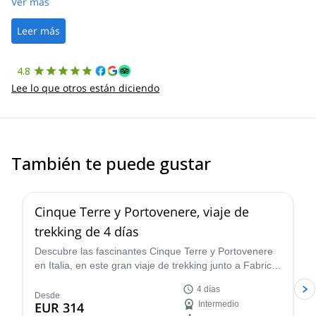
was straightforward, and once Patrick was confirmed, all went
Ver más
well. It was a wonderful experience, and I’d highly recommend
the platform.
Leer más
4.8
Lee lo que otros están diciendo
También te puede gustar
Cinque Terre y Portovenere, viaje de
trekking de 4 días
Descubre las fascinantes Cinque Terre y Portovenere
en Italia, en este gran viaje de trekking junto a Fabrice,
un experimentado Líder de Montaña UIMLA.
4 días
Desde
EUR 314
Intermedio