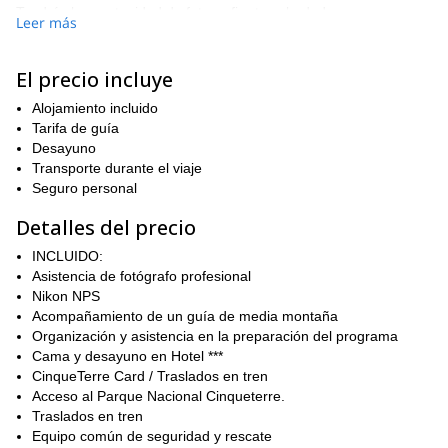
Tendrás la oportunidad de fotografiar tus alrededores en
Leer más
diferentes configuraciones de luz, y también de disfrutar de la
cultura y gastronomía italiana.
El precio incluye
Este tour está destinado para entusiastas del senderismo con
algunos conocimientos de fotografía. Físicamente, no es
Alojamiento incluido
exigente, sin embargo, necesitarás tener algo de conocimiento
Tarifa de guía
técnico y equipo fotográfico para el lado expresivo de la
Desayuno
aventura. Por supuesto, serás guiado profesionalmente en todo
Transporte durante el viaje
momento.
Seguro personal
Si te gustaría unirte a una increíble aventura en Cinque Terre,
Detalles del precio
entonces envía un mensaje, y planifiquemos esto juntos. Puedes
encontrar un itinerario detallado y otras especificaciones técnicas
INCLUIDO:
abajo.
Asistencia de fotógrafo profesional
Nikon NPS
Acompañamiento de un guía de media montaña
Organización y asistencia en la preparación del programa
Cama y desayuno en Hotel ***
CinqueTerre Card / Traslados en tren
Acceso al Parque Nacional Cinqueterre.
Traslados en tren
Equipo común de seguridad y rescate