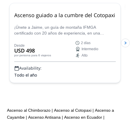
The most spectacular guided tours that Fernando has done.
Antisana South Peak Open new rout
Ascenso guiado a la cumbre del Cotopaxi
Alpamayo
Matterhorn
¡Únete a Jaime, un guía de montaña IFMGA
certificado con 20 años de experiencia, en una
Denali
emocionante expedición de 2 días a la cumbre del
2 días
Cotopaxi, el icónico volcán de Ecuador!
Desde
USD 498
Intermedio
Alto
por persona
para 6 viajeros
Availability:
Todo el año
Ascenso al Chimborazo
|
Ascenso al Cotopaxi
|
Ascenso a
Cayambe
|
Ascenso Antisana
|
Ascenso en Ecuador
|