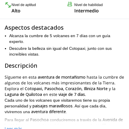
Nivel de aptitud
Nivel de habilidad
Alto
Intermedio
Aspectos destacados
Alcanza la cumbre de 5 volcanes en 7 días con un guía
experto.
Descubre la belleza sin igual del Cotopaxi, junto con sus
increíbles vistas.
Descripción
Sígueme en esta
aventura de montañismo
hasta la cumbre de
algunos de los volcanes más impresionantes de la Tierra.
Explora el
Cotopaxi, Pasochoa, Corazón, Illiniza Norte
y la
Laguna de Quilotoa
en este
viaje de 7 días
.
Cada uno de los volcanes que visitaremos tiene su propia
paisajes maravillosos
personalidad y
. Así que cada día,
aventura diferente
viviremos una
.
Pasochoa
Avenida de
Para llegar al
conduciremos a través de la
los Volcanes
ruta escénica
cordillera
, una
que atraviesa la
Leer más