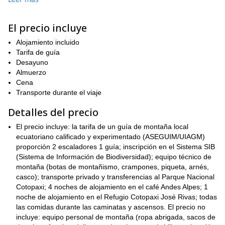
ecuatoriana
. Luego, nuestro próximo objetivo será la cumbre del
Corazón
corazón
Corazón
, que se traduce a
en inglés.
tiene dos
forma de un corazón
cumbres y una colina en la
, de ahí su
El precio incluye
laguna verde
nombre. Además, es el hogar de una deslumbrante
Alojamiento incluido
turquesa
. A continuación, visitaremos la igualmente fascinante
Tarifa de guía
Laguna de Quilotoa
Illiniza Norte
, y
, un estratovolcán que se
Desayuno
destaca por su belleza. Además, es el ascenso perfecto para
Almuerzo
aclimatarnos para nuestro objetivo principal durante esta
Cena
Cotopaxi
expedición:
.
Transporte durante el viaje
Cotopaxi
es sin duda uno de los volcanes más bellos de la
Tierra
volcanes más activos
. También es uno de los
. Y es el
Detalles del precio
segundo más alto
de Ecuador. Intentaremos alcanzar la cumbre
El precio incluye: la tarifa de un guía de montaña local
Cotopaxi
saliendo a medianoche. Estaremos en la cima del
justo
ecuatoriano calificado y experimentado (ASEGUIM/UIAGM)
después del amanecer, alrededor de las 6:00 a.m. Así que
proporción 2 escaladores 1 guía; inscripción en el Sistema SIB
vista hipnotizante del área
obtendremos una
, difícil de
(Sistema de Información de Biodiversidad); equipo técnico de
comparar.
montaña (botas de montañismo, crampones, piqueta, arnés,
¿Te gustaría venir conmigo en este viaje? Solicita reservar este
casco); transporte privado y transferencias al Parque Nacional
viaje y permíteme guiarte por estos maravillosos lugares en
Cotopaxi; 4 noches de alojamiento en el café Andes Alpes; 1
Ecuador.
noche de alojamiento en el Refugio Cotopaxi José Rivas; todas
trek de un día completo
¿Buscas un viaje más corto? Mira este
las comidas durante las caminatas y ascensos. El precio no
en el Parque Nacional Cotopaxi
incluye: equipo personal de montaña (ropa abrigada, sacos de
.