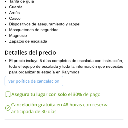
Tarifa de guía
Habilidades de seguridad en escalada al aire libre
Cuerda
Arnés
Convertirse en un escalador autónomo
Casco
El curso completo de escalada es de 5 días de duración, sin
Dispositivos de aseguramiento y rappel
embargo, hay 1 día de descanso entre medio y un día para la
Mosquetones de seguridad
llegada y partida calculados en el horario. Puedes revisar un
Magnesio
itinerario detallado día por día a continuación.
Zapatos de escalada
En términos de experiencia y entrenamiento, no se requiere
Detalles del precio
experiencia previa en escalada al aire libre o en cabeza.
Necesitarás un buen nivel de forma física.
El precio incluye 5 días completos de escalada con instrucción,
Si te gustaría unirte a este fantástico curso de escalada en
todo el equipo de escalada y toda la información que necesitas
cabeza en Kalymnos, ¡contáctanos y estaremos encantados de
para organizar tu estadía en Kalymnos.
comenzar a planificar una increíble aventura juntos!
Ver política de cancelación
Asegura tu lugar con solo el 30%
de pago
Cancelación gratuita en 48 horas
con reserva
anticipada de 30 días