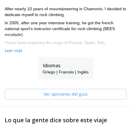
After nearly 10 years of mountaineering in Chamonix, I decided to
dedicate myself to rock climbing.
In 2005, after one year intensive training, he got the french
national sport’s instructor certificate for rock climbing (BEES
escalade).
I have been exploring the crags of France, Spain, Italy,
Switzerland, Canada and China. I finally decided to set up his
Leer más
climbing school in the island of Kalymnos (Greece). The beautiful
landscapes, the endless sunshine and the vast climbing potential
Idiomas
of the island convinced me to settle here from my first visit.
Griego | Francés | Inglés
Since then, climbers from all over the world came to share his
passion and to take avantage of his experience to improve their
rock climbing skills. I have opened many new routes both in
Kalymnos and Telendos from 4 to 9a. I climb 8a on-sight and red-
Ver opiniones del guía
point up to 8c. I did most of the routes of the island and always
has new projects to red point!
Lo que la gente dice sobre este viaje