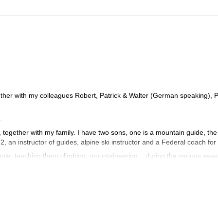
ther with my colleagues Robert, Patrick & Walter (German speaking), P
.
s, together with my family. I have two sons, one is a mountain guide, the
82, an instructor of guides, alpine ski instructor and a Federal coach for
ple, teaching them climbing, mountaineering... during the various sea
er snow and discover the charm of the frozen waterfalls.
ascents and some openings of routes in the Dolomites and the Alps. I
 Norway, Greece, Spain and Sardinia. I did also several high altitude c
 Manaslu (8163m), Shivling in India (6545m), Cotopaxi and Chimboraz