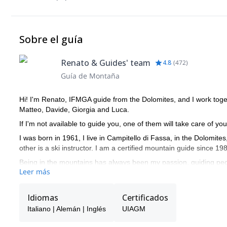
Sobre el guía
Renato & Guides' team
4.8
(
472
)
Guía de Montaña
Hi! I'm Renato, IFMGA guide from the Dolomites, and I work toge
Matteo, Davide, Giorgia and Luca.
If I'm not available to guide you, one of them will take care of you
I was born in 1961, I live in Campitello di Fassa, in the Dolomite
other is a ski instructor. I am a certified mountain guide since 19
Being in the mountains has always been my passion, guiding peo
Leer más
of the year. I very much enjoy drawing nice curves in fresh powd
My curriculum and professional mountaineering is made of many 
Idiomas
Certificados
climbed in Yosemite Valley (California), Ben Nevis (Scotland) and
like Mt Denali (Alaska), Ama Dablam (6828m), Cho Oyu (8201m),
Italiano | Alemán | Inglés
UIAGM
Ecuador (5897m and 6310m), Patagonia (Argentina).