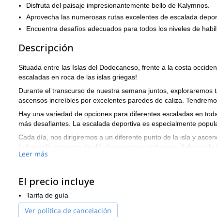
Disfruta del paisaje impresionantemente bello de Kalymnos.
Aprovecha las numerosas rutas excelentes de escalada deporti
Encuentra desafíos adecuados para todos los niveles de habil
Descripción
Situada entre las Islas del Dodecaneso, frente a la costa occid
escaladas en roca de las islas griegas!
Durante el transcurso de nuestra semana juntos, exploraremos
ascensos increíbles por excelentes paredes de caliza. Tendrem
Hay una variedad de opciones para diferentes escaladas en toda
más desafiantes. La escalada deportiva es especialmente popular
Cada día, nos dirigiremos a un diferente punto de la isla y as
Independientemente de dónde vayamos, podremos disfrutar de in
Leer más
Cuando no estemos en las rocas, también habrá mucho tiempo para
también es conocida por su excelente vino y mariscos, lo cual te
El precio incluye
¿Entonces, qué estás esperando? ¡Reserva ahora para este inolv
Kalymnos!
Tarifa de guía
Si te gusta el aspecto de este viaje, entonces creo que también 
Ver política de cancelación