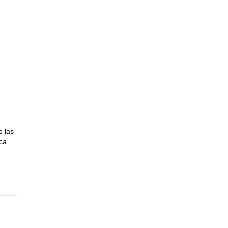
o las
sca