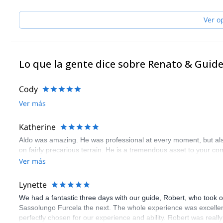
Feel free to get in touch with me if you are coming in the Dolomite
and multi pitch climbing. It will be my pleasure to guide you here
Ver o
Lo que la gente dice sobre Renato & Guid
Cody
Ver más
Katherine
Aldo was amazing. He was professional at every moment, but also v
on fairly precarious terrain. He is a tremendous asset to your c
Ver más
Lynette
We had a fantastic three days with our guide, Robert, who took o
Sassolungo Furcela the next. The whole experience was excellen
perfectly chosen for our experience and ability. Robert was really