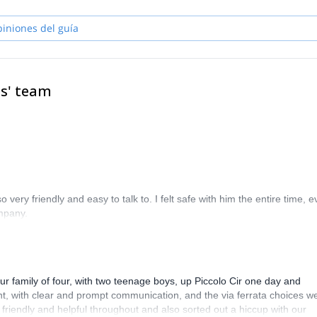
s for skiing (alpine, freeride and ski touring), rock climbing, sport clim
 and let you discover my secret spots.
piniones del guía
es' team
ery friendly and easy to talk to. I felt safe with him the entire time, 
ompany.
ur family of four, with two teenage boys, up Piccolo Cir one day and
t, with clear and prompt communication, and the via ferrata choices w
 friendly and helpful throughout and also sorted out a hiccup with our