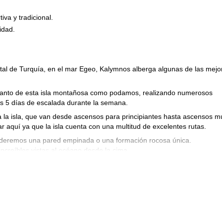
va y tradicional.
idad.
ental de Turquía, en el mar Egeo, Kalymnos alberga algunas de las mejo
 tanto de esta isla montañosa como podamos, realizando numerosos
os 5 días de escalada durante la semana.
 la isla, que van desde ascensos para principiantes hasta ascensos 
 aquí ya que la isla cuenta con una multitud de excelentes rutas.
cenderemos una pared empinada o una formación rocosa única.
creíbles vistas al océano desde la cima.
 visitar las playas y nadar en el agua de color azul turquesa. La isl
ndremos la oportunidad de probar al final de cada día
idable viaje de 7 días de escalada en roca en la hermosa Isla griega 
tour de escalada en roca de 6 días en Cerdeña
disfrutarás de mi
!