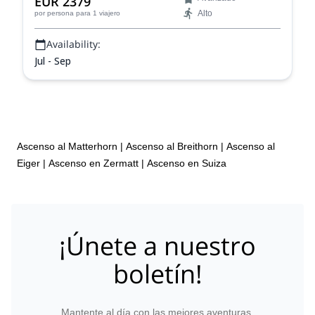
EUR 2379
desde la cima.
Alto
por persona
para 1 viajero
Availability:
Jul - Sep
Ascenso al Matterhorn
|
Ascenso al Breithorn
|
Ascenso al
Eiger
|
Ascenso en Zermatt
|
Ascenso en Suiza
¡Únete a nuestro
boletín!
Mantente al día con las mejores aventuras.