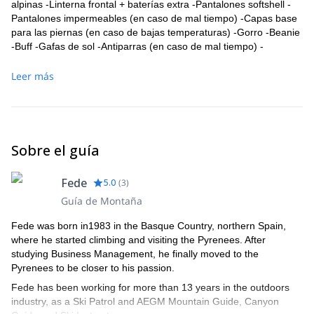
alpinas -Linterna frontal + baterías extra -Pantalones softshell -
Pantalones impermeables (en caso de mal tiempo) -Capas base
para las piernas (en caso de bajas temperaturas) -Gorro -Beanie
-Buff -Gafas de sol -Antiparras (en caso de mal tiempo) -
Cantimplora (¡las Camelbacks se congelan!) -Botella de agua -2
pares de guantes -Snacks -Chaqueta aislante -Chaqueta de
Leer más
cáscara -Vellón -Camiseta de Capa Base -Tarjeta de identidad
y/o pasaporte -Efectivo -Protector solar + bálsamo labial -Bastón
de trekking.
Sobre el guía
Fede
5.0
(
3
)
Guía de Montaña
Fede was born in1983 in the Basque Country, northern Spain,
where he started climbing and visiting the Pyrenees. After
studying Business Management, he finally moved to the
Pyrenees to be closer to his passion.
Fede has been working for more than 13 years in the outdoors
industry, as a Ski Patrol and AEGM Mountain Guide, Canyon