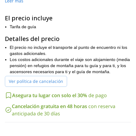
Leer más
Jungfrau
. Luego, ascendiremos por el glaciar Monch, a través de
la cresta Sur-Este. Si hay tiempo, también podemos ascender
Refugio
por la cresta Sur-Oeste. Pasaremos la noche en el
El precio incluye
Mönchsjoch
.
Tarifa de guía
En el segundo día, ascenderemos el Jungfrau a través de la
Ruta Rottelsattel
. Descenderemos por la misma ruta y
Detalles del precio
Grindelwald
tomaremos el tren de regreso a
.
El precio no incluye el transporte al punto de encuentro ni los
Este viaje es para personas con experiencia en escalada alpina.
gastos adicionales.
Ascenderemos algunas pendientes de 45 grados con roca fácil.
Los costos adicionales durante el viaje son alojamiento (media
¡Por supuesto, estaré allí para ayudar y guiarte!
pensión) en refugios de montaña para tu guía y para ti, y los
Así que sígueme en este viaje inolvidable por los
ascensores necesarios para ti y el guía de montaña.
impresionantes Alpes. ¡Reserva tu viaje ahora y prepárate para
Ver política de cancelación
una aventura emocionante!
Pic du Midi
Para más viajes de escalada, revisa los que ofrezco a
Asegura tu lugar con solo el 30%
de pago
d’Ossau
Chamonix
y
.
Cancelación gratuita en 48 horas
con reserva
anticipada de 30 días