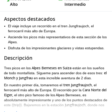
Alto
Intermedio
Aspectos destacados
El viaje incluye un recorrido en el tren Jungfraujoch, el
ferrocarril más alto de Europa.
Asciende los picos más representativos de esta sección de los
Alpes.
Disfruta de los impresionantes glaciares y vistas estupendas.
Descripción
Alpes Berneses en Suiza
Tres picos en los
están en los sueños
el
de todo montañista. Sígueme para ascender dos de esos tres:
Monch y Jungfrau
en esta increíble aventura de 2 días.
tren Jungfraujoch
En nuestro primer día, tomaremos el
, el
Cara Norte del
ferrocarril más alto de Europa. El recorrido por la
Eiger,
el otro pico famoso de los Alpes Berneses, es
absolutamente impresionante y uno de los puntos destacados de
Jungfraujoch
este {{trip}}. Bajaremos en la estación
, donde nos
Monch y
esperan vistas impresionantes de los glaciares