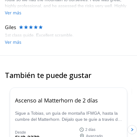
highly professional, and he assessed the risks very well. Highly
recommended!
Ver más
Giles
1st class guide. Excellent scramble.
Ver más
También te puede gustar
4.8
(
37
)
Ascenso al Matterhorn de 2 días
Sigue a Tobias, un guía de montaña IFMGA, hasta la
cumbre del Matterhorn. Déjalo que te guíe a través de
la montaña más famosa y emblemática de Europa. Y
2 días
disfruta de algunas de las vistas más fascinantes
Desde
Avanzado