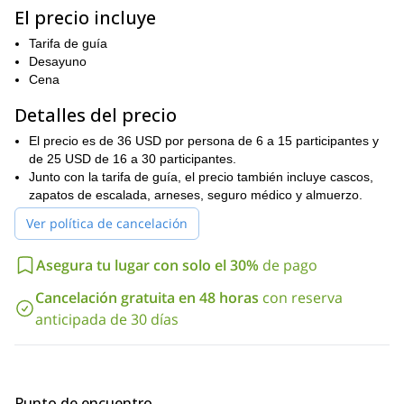
altura
! Y aunque eso pueda parecer intimidante, puedes estar
El precio incluye
seguro de que serás guiado de manera experta y segura en
Tarifa de guía
cada metro. Además, a pesar de la altura de las paredes,
Desayuno
navegar por ellas en realidad no es tan difícil. Es por eso que
Cena
tan jóvenes como de 9 años
incluso niños
pueden disfrutar de
este viaje. Sin embargo, es importante que los participantes en
Detalles del precio
buena condición física
este viaje estén en
, ya que la escalada en
roca puede ser tan físicamente exigente como gratificante.
El precio es de 36 USD por persona de 6 a 15 participantes y
de 25 USD de 16 a 30 participantes.
Escalada en roca en cualquier lugar es una experiencia
Junto con la tarifa de guía, el precio también incluye cascos,
emocionante. Sin embargo, disfrutarla en un lugar tan
zapatos de escalada, arneses, seguro médico y almuerzo.
hermoso como Suesca hace que la experiencia sea aún mejor.
Así que si te gustaría disfrutar de esta aventura de escalada
Ver política de cancelación
multilargos de un día completo, solo envíanos una solicitud.
¿Te gustaría disfrutar de un viaje de escalada en roca más corto
Asegura tu lugar con solo el 30%
de pago
Suesca
y menos exigente en
? Entonces únete a nosotros en
este viaje de medio día.
Cancelación gratuita en 48 horas
con reserva
anticipada de 30 días
Punto de encuentro