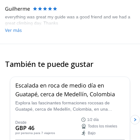
Guilherme
everything was great my guide was a good friend and we had a
great climbing day. Thanks
Ver más
También te puede gustar
5.0
(
50
)
Escalada en roca de medio día en
Guatapé, cerca de Medellín, Colombia
Explora las fascinantes formaciones rocosas de
Guatapé, cerca de Medellín, Colombia, en una
excursión de medio día de escalada en roca con
1/2 día
Sergio.
Desde
GBP 46
Todos los niveles
Bajo
por persona
para 7 viajeros