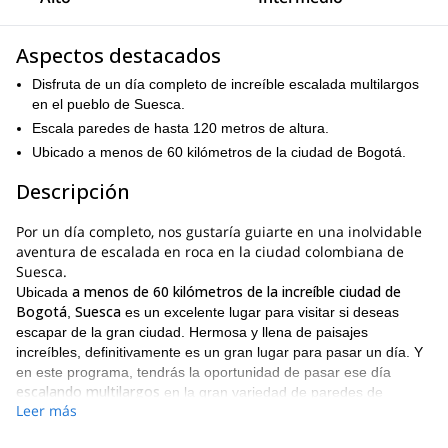
Aspectos destacados
Disfruta de un día completo de increíble escalada multilargos
en el pueblo de Suesca.
Escala paredes de hasta 120 metros de altura.
Ubicado a menos de 60 kilómetros de la ciudad de Bogotá.
Descripción
Por un día completo, nos gustaría guiarte en una inolvidable
aventura de escalada en roca en la ciudad colombiana de
Suesca.
a menos de 60 kilómetros de la increíble ciudad de
Ubicada
Bogotá
Suesca
,
es un excelente lugar para visitar si deseas
escapar de la gran ciudad. Hermosa y llena de paisajes
increíbles, definitivamente es un gran lugar para pasar un día. Y
en este programa, tendrás la oportunidad de pasar ese día
escalando multilargos
en la gran variedad de paredes de
Leer más
escalada del pueblo.
120 metros de
Las paredes que tendrás para elegir tienen hasta