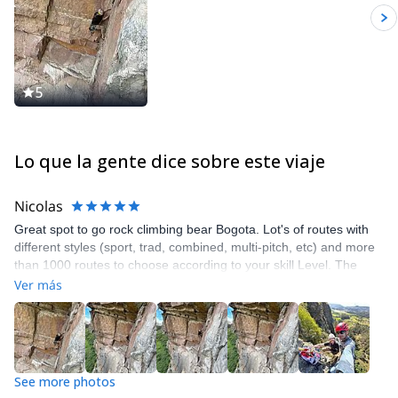
5
Lo que la gente dice sobre este viaje
Nicolas
Great spot to go rock climbing bear Bogota. Lot's of routes with
different styles (sport, trad, combined, multi-pitch, etc) and more
than 1000 routes to choose according to your skill Level. The
guide Ricardo from Ascenso Andino was amazing. He was very
Ver más
helpful before the trip to help me get there, during the trip
assessing the best route according to my skills and goals and he
took very nice photos that he shared with me after the trip. This
was my second time in Suesca.. Definitely going back again soon!
See more photos