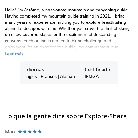
Hello! I'm Jérôme, a passionate mountain and canyoning guide.
Having completed my mountain guide training in 2021, I bring
many years of experience, inviting you to explore breathtaking
alpine landscapes with me. Whether you crave the thrill of skiing
on snow-covered slopes or the excitement of descending
canyons, each outing is crafted to blend challenge and
enjoyment. As an experienced guide, my commitment is to
provide you with a safe adventure tailored to your preferences
Leer más
and suitable for all experience levels. Ready to create
unforgettable memories in nature? Book your adventure and join
Idiomas
Certificados
me for an exhilarating outdoor experience!
Inglés | Francés | Alemán
IFMGA
Lo que la gente dice sobre Explore-Share
Man