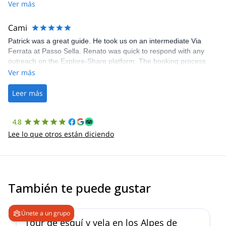
Share was excellent in arranging everything for our day climb.
Ver más
The communication was quick, and the platform was easy to use,
making our adventure stress-free.
Cami
Patrick was a great guide. He took us on an intermediate Via
Ferrata at Passo Sella. Renato was quick to respond with any
outreach on the Explore-Share platform. The booking process
was straightforward, and once Patrick was confirmed, all went
Ver más
well. It was a wonderful experience, and I’d highly recommend
the platform.
Leer más
4.8
Lee lo que otros están diciendo
También te puede gustar
4.7
(
12
)
Únete a un grupo
Tour de esquí y vela en los Alpes de