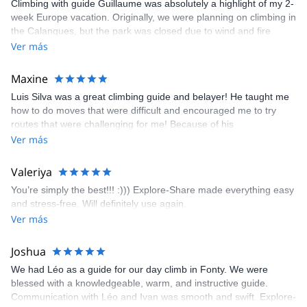
Climbing with guide Guillaume was absolutely a highlight of my 2-
week Europe vacation. Originally, we were planning on climbing in
the Calanques, but the park was closed due to wind and fire
danger. Guillaume chose another amazing location (Pic de
Ver más
Bretagne) based on my climbing abilities and preferences and
kindly offered train station pick-up and hotel drop off, which I
Maxine
appreciated very much. The multi-pitch route we did was not only
Luis Silva was a great climbing guide and belayer! He taught me
fun but also the right amount of challenge, which I thoroughly
how to do moves that were difficult and encouraged me to try
enjoyed. The communication from the team (Gauthier) was
routes that were challenging for me! Because of his
prompt and clear—highly recommend!
encouragement, I managed to complete these routes! I really
Ver más
enjoyed the climbs and completed 8 routes in the Sesimbra/Azoia
area. The weather was perfect, no direct sun and cool enough to
Valeriya
enjoy the climbs. Explore-Share made booking an outdoor
You’re simply the best!!! :))) Explore-Share made everything easy
climbing experience in Lisbon extremely easy. Luis, our guide,
and stress-free. Will definitely use again.
was fantastic, and the platform’s organization was flawless.
Ver más
Joshua
We had Léo as a guide for our day climb in Fonty. We were
blessed with a knowledgeable, warm, and instructive guide.
Communication with Léo and Ivan was smooth and swift. Explore-