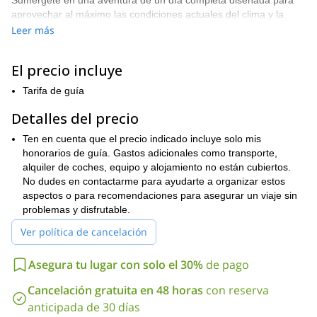
Sumérgete en una aventura de un día completa diseñada para
aprovechar al máximo las condiciones actuales del clima y la
nieve. Este itinerario dinámico está diseñado para buscar el
Leer más
curso más adecuado basado en las preferencias y habilidades de
nuestro grupo, asegurando la mejor y más cómoda experiencia
El precio incluye
de esquí posible.
Disfruta de la belleza de los Alpes de Lyngen desde el amanecer
Tarifa de guía
hasta el atardecer, conquistando pendientes prístinas y
Detalles del precio
disfrutando de la mezcla perfecta de desafío y disfrute. La
flexibilidad es clave mientras nos adaptamos a las condiciones
Ten en cuenta que el precio indicado incluye solo mis
únicas del día.
honorarios de guía. Gastos adicionales como transporte,
Esta aventura de día completo está adaptada para entusiastas
alquiler de coches, equipo y alojamiento no están cubiertos.
del fuera de pista con la resistencia para una ganancia de
No dudes en contactarme para ayudarte a organizar estos
elevación positiva de 600m. Los participantes deben estar
aspectos o para recomendaciones para asegurar un viaje sin
cómodos navegando en terreno fuera de pista mientras
problemas y disfrutable.
exploramos los impresionantes Alpes de Lyngen.
Ver política de cancelación
¡No esperes mucho más! Prepárate para un viaje inolvidable en
los rincones más salvajes de los Alpes de Lyngen - ¡contáctame
Asegura tu lugar con solo el 30%
de pago
para reservar tu lugar en esta excursión limitada!
Cancelación gratuita en 48 horas
con reserva
anticipada de 30 días