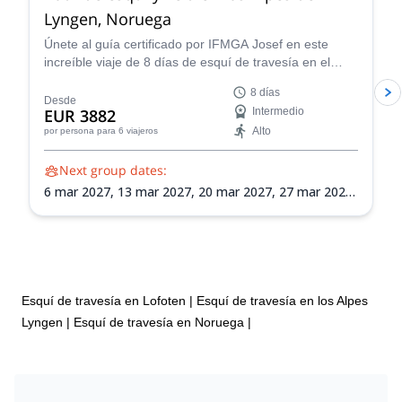
Lyngen, Noruega
Únete al guía certificado por IFMGA Josef en este
increíble viaje de 8 días de esquí de travesía en el
impresionante paisaje de los Alpes de Lyngen de
8 días
Noruega. Perfecciona tu navegación en terreno virgen,
Desde
EUR 3882
Intermedio
conciencia sobre avalanchas y habilidades de
Alto
por persona
para 6 viajeros
montañismo en esquí mientras exploras la vasta
naturaleza de los Alpes de Lyngen.
Next group dates:
6 mar 2027,
13 mar 2027,
20 mar 2027,
27 mar 2027,
3 abr 2027,
10 abr 2027,
17 abr 2027,
24 abr 2027
Esquí de travesía en Lofoten
|
Esquí de travesía en los Alpes
Lyngen
|
Esquí de travesía en Noruega
|