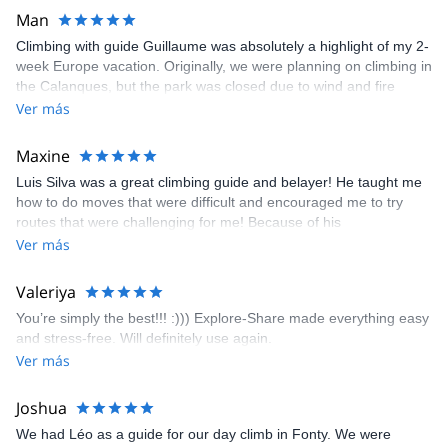
Man
Climbing with guide Guillaume was absolutely a highlight of my 2-
week Europe vacation. Originally, we were planning on climbing in
the Calanques, but the park was closed due to wind and fire
danger. Guillaume chose another amazing location (Pic de
Ver más
Bretagne) based on my climbing abilities and preferences and
kindly offered train station pick-up and hotel drop off, which I
Maxine
appreciated very much. The multi-pitch route we did was not only
Luis Silva was a great climbing guide and belayer! He taught me
fun but also the right amount of challenge, which I thoroughly
how to do moves that were difficult and encouraged me to try
enjoyed. The communication from the team (Gauthier) was
routes that were challenging for me! Because of his
prompt and clear—highly recommend!
encouragement, I managed to complete these routes! I really
Ver más
enjoyed the climbs and completed 8 routes in the Sesimbra/Azoia
area. The weather was perfect, no direct sun and cool enough to
Valeriya
enjoy the climbs. Explore-Share made booking an outdoor
You’re simply the best!!! :))) Explore-Share made everything easy
climbing experience in Lisbon extremely easy. Luis, our guide,
and stress-free. Will definitely use again.
was fantastic, and the platform’s organization was flawless.
Ver más
Joshua
We had Léo as a guide for our day climb in Fonty. We were