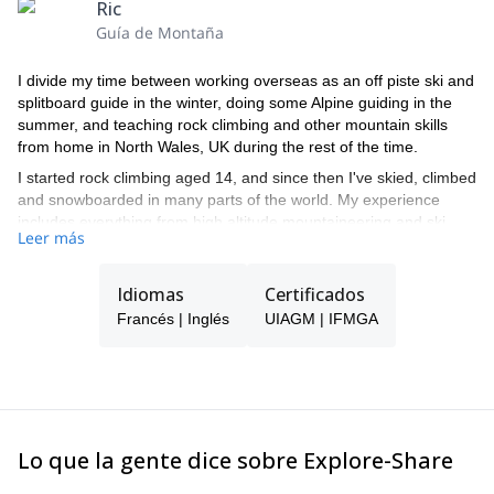
Ric
Guía de Montaña
I divide my time between working overseas as an off piste ski and
splitboard guide in the winter, doing some Alpine guiding in the
summer, and teaching rock climbing and other mountain skills
from home in North Wales, UK during the rest of the time.
I started rock climbing aged 14, and since then I've skied, climbed
and snowboarded in many parts of the world. My experience
includes everything from high altitude mountaineering and ski
Leer más
touring in remote places to sunny rock climbing in familiar
surroundings on the doorstep.
I started my guiding working as a UK qualified mountaineering
Idiomas
Certificados
instructor (MIC) and then qualified as a UIAGM after that.
Francés | Inglés
UIAGM | IFMGA
I spent a number of years living and working full time as a
mountain guide in the Alps, based in the Chamonix valley, and
now I divide my time between the UK, the Alps and other places
around the world, particularly Norway and Iceland.
I am a regular trainer and assessor of UK mountaineering
Lo que la gente dice sobre Explore-Share
instructor awards, and I am a trainer for the British Mountain
Guides. I'm also a qualified teacher in Outdoor Education.