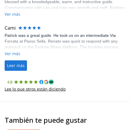
blessed with a knowledgeable, warm, and instructive guide.
Communication with Léo and Ivan was smooth and swift. Explore-
Share was excellent in arranging everything for our day climb.
Ver más
The communication was quick, and the platform was easy to use,
making our adventure stress-free.
Cami
Patrick was a great guide. He took us on an intermediate Via
Ferrata at Passo Sella. Renato was quick to respond with any
outreach on the Explore-Share platform. The booking process
was straightforward, and once Patrick was confirmed, all went
Ver más
well. It was a wonderful experience, and I’d highly recommend
the platform.
Leer más
4.8
Lee lo que otros están diciendo
También te puede gustar
4.7
(
12
)