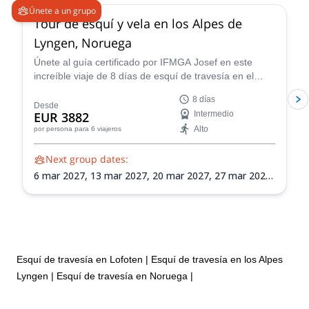
Únete a un grupo
Tour de esquí y vela en los Alpes de
Lyngen, Noruega
Únete al guía certificado por IFMGA Josef en este
increíble viaje de 8 días de esquí de travesía en el
impresionante paisaje de los Alpes de Lyngen de
8 días
Noruega. Perfecciona tu navegación en terreno virgen,
Desde
EUR 3882
Intermedio
conciencia sobre avalanchas y habilidades de
Alto
por persona
para 6 viajeros
montañismo en esquí mientras exploras la vasta
naturaleza de los Alpes de Lyngen.
Next group dates:
6 mar 2027,
13 mar 2027,
20 mar 2027,
27 mar 2027,
3 abr 2027,
10 abr 2027,
17 abr 2027,
24 abr 2027
Esquí de travesía en Lofoten
|
Esquí de travesía en los Alpes
Lyngen
|
Esquí de travesía en Noruega
|