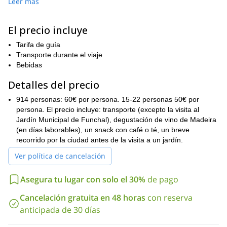
El principal punto de interés de este programa de senderismo
Leer más
serán los exuberantes jardines. Dependiendo de tu elección, te
Monte Palace
Palheiro
sugiero uno entre los siguientes:
,
El precio incluye
Ferreiro
Quinta Splendida
Jardín Municipal de
,
o incluso el
Funchal
. Mientras los exploramos, tendremos el placer de
Tarifa de guía
contemplar árboles fosilizados en uno de ellos, sentarnos en otro
Transporte durante el viaje
podemos conversar o simplemente apreciar la tranquilidad y paz
Bebidas
del lugar.
Detalles del precio
Mi principal objetivo es, sea cual sea tu elección, mostrarte las
especies exóticas y diversificadas traídas durante siglos de todas
914 personas: 60€ por persona. 15-22 personas 50€ por
las diferentes partes del mundo.
persona. El precio incluye: transporte (excepto la visita al
Pero en primer lugar, haremos un recorrido por el centro de la
Jardín Municipal de Funchal), degustación de vino de Madeira
ciudad para contemplar raras construcciones de los siglos XV y
(en días laborables), un snack con café o té, un breve
XVI. Durante esta caminata, compartiré contigo información
recorrido por la ciudad antes de la visita a un jardín.
interesante sobre su historia y cultura. También es la mejor
Ver política de cancelación
oportunidad para visitar una bodega y degustar el muy famoso
vino de Madeira.
Asegura tu lugar con solo el 30%
de pago
Entonces, ¿te suena emocionante este programa? Entonces
ponte en contacto conmigo enviando la solicitud y haz tu
Cancelación gratuita en 48 horas
con reserva
reserva para esta excursión a pie por los mejores lugares de
anticipada de 30 días
Funchal.