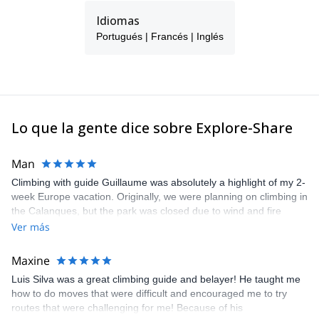
of tourism information, to offer experiences those who visit
Idiomas
Madeira Island based on my personal vision.
Portugués | Francés | Inglés
Lo que la gente dice sobre Explore-Share
Man
Climbing with guide Guillaume was absolutely a highlight of my 2-
week Europe vacation. Originally, we were planning on climbing in
the Calanques, but the park was closed due to wind and fire
danger. Guillaume chose another amazing location (Pic de
Ver más
Bretagne) based on my climbing abilities and preferences and
kindly offered train station pick-up and hotel drop off, which I
Maxine
appreciated very much. The multi-pitch route we did was not only
Luis Silva was a great climbing guide and belayer! He taught me
fun but also the right amount of challenge, which I thoroughly
how to do moves that were difficult and encouraged me to try
enjoyed. The communication from the team (Gauthier) was
routes that were challenging for me! Because of his
prompt and clear—highly recommend!