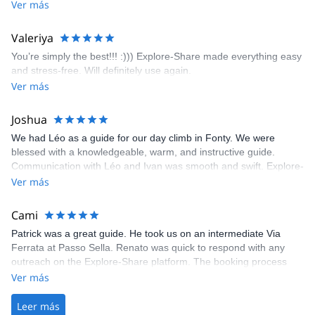
encouragement, I managed to complete these routes! I really
Ver más
enjoyed the climbs and completed 8 routes in the Sesimbra/Azoia
area. The weather was perfect, no direct sun and cool enough to
Valeriya
enjoy the climbs. Explore-Share made booking an outdoor
You’re simply the best!!! :))) Explore-Share made everything easy
climbing experience in Lisbon extremely easy. Luis, our guide,
and stress-free. Will definitely use again.
was fantastic, and the platform’s organization was flawless.
Ver más
Joshua
We had Léo as a guide for our day climb in Fonty. We were
blessed with a knowledgeable, warm, and instructive guide.
Communication with Léo and Ivan was smooth and swift. Explore-
Share was excellent in arranging everything for our day climb.
Ver más
The communication was quick, and the platform was easy to use,
making our adventure stress-free.
Cami
Patrick was a great guide. He took us on an intermediate Via
Ferrata at Passo Sella. Renato was quick to respond with any
outreach on the Explore-Share platform. The booking process
was straightforward, and once Patrick was confirmed, all went
Ver más
well. It was a wonderful experience, and I’d highly recommend
the platform.
Leer más