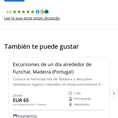
4.8
Lee lo que otros están diciendo
También te puede gustar
Excursiones de un día alrededor de
Funchal, Madeira (Portugal)
Conoce la hermosa Isla de Madeira y descubre
fantásticos lugares naturales en estas excursiones de
un día alrededor de Funchal lideradas por Geronimo,
1 día
un guía de senderismo experimentado.
Desde
EUR 65
Principiante
Intermedio
por persona
para 5 viajeros
Availability: