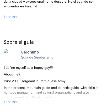
de la ciudad y excepcionalmente desde el Hotel cuando se
encuentra en Funchal.
Leer más
Sobre el guía
Geronimo
Guía de Senderismo
I define myself as a happy guy!!!
About me?
Prior 2009, sergeant in Portuguese Army.
In the present, mountain guide and touristic guide, with skills in
heritage managment and cultural organizations and also
management of cultural projects.
Leer más
All I've learned in my life, I try to put in practise as a professional