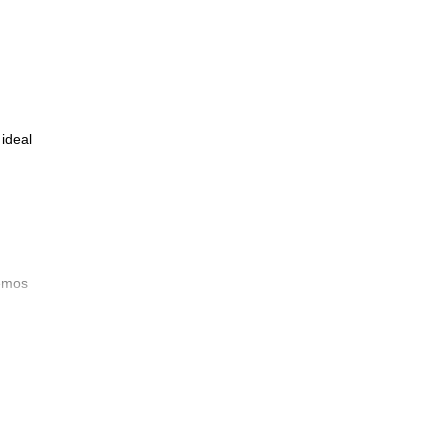
ideal
emos
ara
o