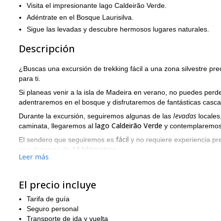
Visita el impresionante lago Caldeirão Verde.
Adéntrate en el Bosque Laurisilva.
Sigue las levadas y descubre hermosos lugares naturales.
Descripción
¿Buscas una excursión de trekking fácil a una zona silvestre pr
para ti.
Si planeas venir a la isla de Madeira en verano, no puedes perde
adentraremos en el bosque y disfrutaremos de fantásticas casc
levadas
Durante la excursión, seguiremos algunas de las
locales,
lago Caldeirão Verde
caminata, llegaremos al
y contemplaremos 
fácil
El sendero que seguiremos es
y no requiere experiencia pr
13 kilómetros
una distancia de
.
Leer más
Entonces, ¿estás listo para esta excursión de un día en Madei
reservar tu lugar. ¡Estamos seguros de que te encantará el lag
El precio incluye
¿Buscas una caminata más difícil en la isla? Entonces echa un 
hasta Pico Ruivo
.
Tarifa de guía
Seguro personal
Transporte de ida y vuelta