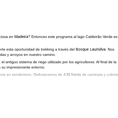
Madeira
eciosa en
? Entonces este programa al lago Caldeirão Verde es 
Bosque Laurisilva
rte esta oportunidad de trekking a través del
. Nos
adas y arroyos en nuestro camino.
 el antiguo sistema de riego utilizado por los agricultores. Al final de la
su impresionante entorno.
4.30 horas
evia en senderismo. Disfrutaremos de
de caminata y cubrir
ra? Entonces ponte en contacto con nosotros enviando la solicitud p
o Caldeirão Verde!
Pico do Areeir
vistazo a esta excursión de un día que lideramos desde