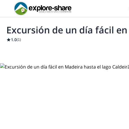
Excursión de un día fácil e
1.0
(
1
)