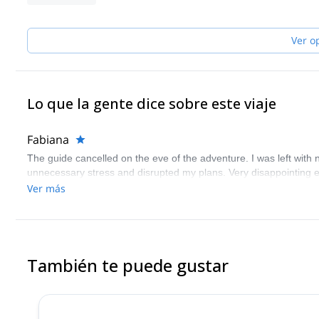
Ver o
Lo que la gente dice sobre este viaje
Fabiana
The guide cancelled on the eve of the adventure. I was left with 
unnecessary stress and disrupted my plans. Very disappointing 
Ver más
También te puede gustar