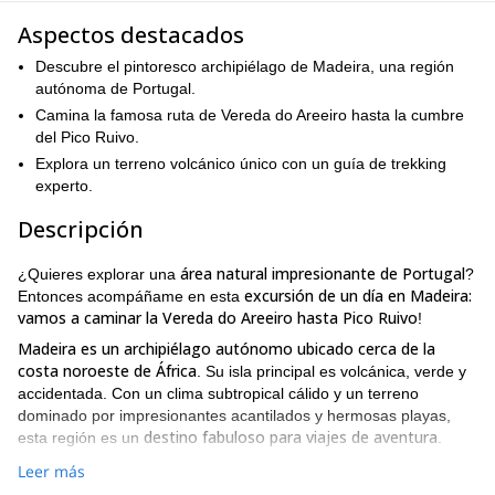
Aspectos destacados
Descubre el pintoresco archipiélago de Madeira, una región
autónoma de Portugal.
Camina la famosa ruta de Vereda do Areeiro hasta la cumbre
del Pico Ruivo.
Explora un terreno volcánico único con un guía de trekking
experto.
Descripción
área natural impresionante de Portugal
¿Quieres explorar una
?
excursión de un día en Madeira:
Entonces acompáñame en esta
vamos a caminar la Vereda do Areeiro hasta Pico Ruivo
!
Madeira es un archipiélago autónomo ubicado cerca de la
costa noroeste de África
. Su isla principal es volcánica, verde y
accidentada. Con un clima subtropical cálido y un terreno
dominado por impresionantes acantilados y hermosas playas,
destino fabuloso para viajes de aventura
esta región es un
.
conectaremos dos de los
En esta salida de trekking de un día
Leer más
picos más altos de Madeira: Pico do Areeiro (1817 m) y Pico