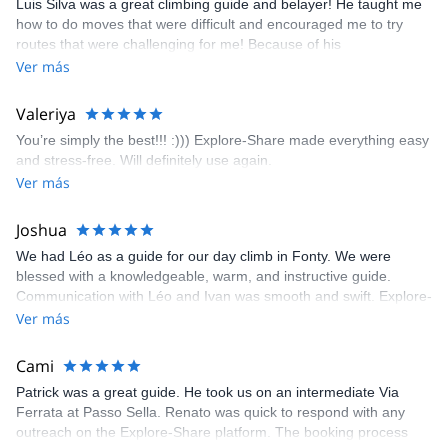
Luis Silva was a great climbing guide and belayer! He taught me
fun but also the right amount of challenge, which I thoroughly
how to do moves that were difficult and encouraged me to try
enjoyed. The communication from the team (Gauthier) was
routes that were challenging for me! Because of his
prompt and clear—highly recommend!
encouragement, I managed to complete these routes! I really
Ver más
enjoyed the climbs and completed 8 routes in the Sesimbra/Azoia
area. The weather was perfect, no direct sun and cool enough to
Valeriya
enjoy the climbs. Explore-Share made booking an outdoor
You’re simply the best!!! :))) Explore-Share made everything easy
climbing experience in Lisbon extremely easy. Luis, our guide,
and stress-free. Will definitely use again.
was fantastic, and the platform’s organization was flawless.
Ver más
Joshua
We had Léo as a guide for our day climb in Fonty. We were
blessed with a knowledgeable, warm, and instructive guide.
Communication with Léo and Ivan was smooth and swift. Explore-
Share was excellent in arranging everything for our day climb.
Ver más
The communication was quick, and the platform was easy to use,
making our adventure stress-free.
Cami
Patrick was a great guide. He took us on an intermediate Via
Ferrata at Passo Sella. Renato was quick to respond with any
outreach on the Explore-Share platform. The booking process