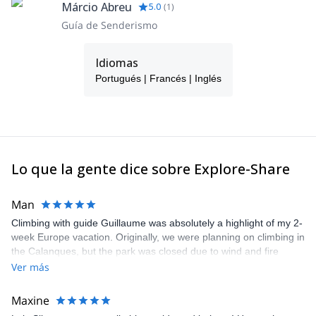
Márcio Abreu
5.0
(
1
)
Guía de Senderismo
Idiomas
Portugués | Francés | Inglés
Lo que la gente dice sobre Explore-Share
Man
Climbing with guide Guillaume was absolutely a highlight of my 2-
week Europe vacation. Originally, we were planning on climbing in
the Calanques, but the park was closed due to wind and fire
danger. Guillaume chose another amazing location (Pic de
Ver más
Bretagne) based on my climbing abilities and preferences and
kindly offered train station pick-up and hotel drop off, which I
Maxine
appreciated very much. The multi-pitch route we did was not only