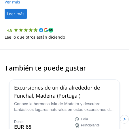
was straightforward, and once Patrick was confirmed, all went
Ver más
well. It was a wonderful experience, and I’d highly recommend
the platform.
Leer más
4.8
Lee lo que otros están diciendo
También te puede gustar
Excursiones de un día alrededor de
Funchal, Madeira (Portugal)
Conoce la hermosa Isla de Madeira y descubre
fantásticos lugares naturales en estas excursiones de
un día alrededor de Funchal lideradas por Geronimo,
1 día
un guía de senderismo experimentado.
Desde
EUR 65
Principiante