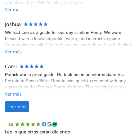
and stress-free. Will definitely use again.
was fantastic, and the platform’s organization was flawless.
Ver más
Joshua
We had Léo as a guide for our day climb in Fonty. We were
blessed with a knowledgeable, warm, and instructive guide.
Communication with Léo and Ivan was smooth and swift. Explore-
Share was excellent in arranging everything for our day climb.
Ver más
The communication was quick, and the platform was easy to use,
making our adventure stress-free.
Cami
Patrick was a great guide. He took us on an intermediate Via
Ferrata at Passo Sella. Renato was quick to respond with any
outreach on the Explore-Share platform. The booking process
was straightforward, and once Patrick was confirmed, all went
Ver más
well. It was a wonderful experience, and I’d highly recommend
the platform.
Leer más
4.8
Lee lo que otros están diciendo