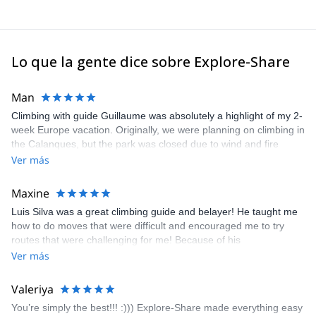
Lo que la gente dice sobre Explore-Share
Man
Climbing with guide Guillaume was absolutely a highlight of my 2-
week Europe vacation. Originally, we were planning on climbing in
the Calanques, but the park was closed due to wind and fire
danger. Guillaume chose another amazing location (Pic de
Ver más
Bretagne) based on my climbing abilities and preferences and
kindly offered train station pick-up and hotel drop off, which I
Maxine
appreciated very much. The multi-pitch route we did was not only
Luis Silva was a great climbing guide and belayer! He taught me
fun but also the right amount of challenge, which I thoroughly
how to do moves that were difficult and encouraged me to try
enjoyed. The communication from the team (Gauthier) was
routes that were challenging for me! Because of his
prompt and clear—highly recommend!
encouragement, I managed to complete these routes! I really
Ver más
enjoyed the climbs and completed 8 routes in the Sesimbra/Azoia
area. The weather was perfect, no direct sun and cool enough to
Valeriya
enjoy the climbs. Explore-Share made booking an outdoor
You’re simply the best!!! :))) Explore-Share made everything easy
climbing experience in Lisbon extremely easy. Luis, our guide,