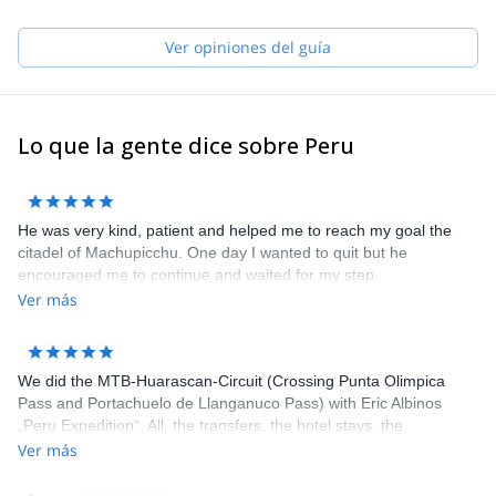
Ver opiniones del guía
Lo que la gente dice sobre Peru
He was very kind, patient and helped me to reach my goal the
citadel of Machupicchu. One day I wanted to quit but he
encouraged me to continue and waited for my step.
Ver más
We did the MTB-Huarascan-Circuit (Crossing Punta Olimpica
Pass and Portachuelo de Llanganuco Pass) with Eric Albinos
„Peru Expedition“. All, the transfers, the hotel stays, the
acclimatization tours and the circuit itself, was well organized. Eric
Ver más
and his staff were flexible to our wishes and very helpful. Our
Guide Joni is an excellent mountain bike-guide and good tailor