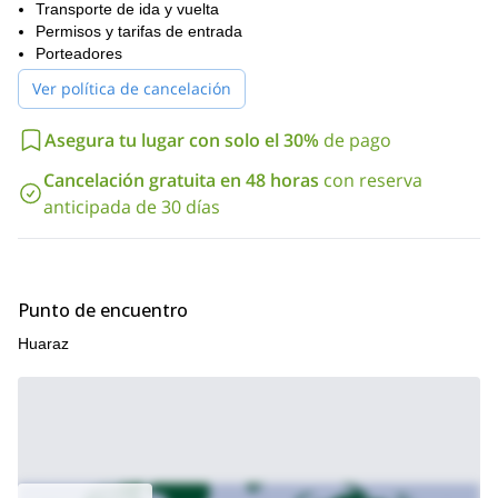
de mayo hasta noviembre
disfrutar de este programa es
Transporte de ida y vuelta
. Puedo
15 invitados
llevar conmigo un máximo de
Permisos y tarifas de entrada
. Puedes unirte a un
grupo ya abierto que sale en junio. Por el contrario, abriré un
Porteadores
nuevo grupo para ti y tus amigos.
Ver política de cancelación
Entonces, para más información sobre tarifas o si quieres
reservar tu lugar, por favor contáctame. ¡Estaré feliz de liderar
Asegura tu lugar con solo el 30%
de pago
esta expedición de trekking y escalada en la Cordillera Blanca!
Cancelación gratuita en 48 horas
con reserva
anticipada de 30 días
Punto de encuentro
Huaraz