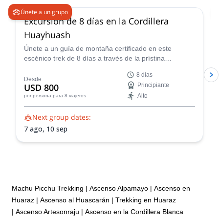
Únete a un grupo
Excursión de 8 días en la Cordillera
Huayhuash
Únete a un guía de montaña certificado en este
escénico trek de 8 días a través de la prístina
naturaleza salvaje de la Cordillera de Huayhuash.
8 días
Desde
USD 800
Principiante
Alto
por persona
para 8 viajeros
Next group dates:
7 ago,
10 sep
Machu Picchu Trekking
|
Ascenso Alpamayo
|
Ascenso en
Huaraz
|
Ascenso al Huascarán
|
Trekking en Huaraz
|
Ascenso Artesonraju
|
Ascenso en la Cordillera Blanca