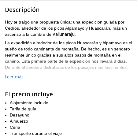
Descripción
Hoy te traigo una propuesta única: una expedición guiada por
Cedros, alrededor de los picos Alpamayo y Huascarán, más un
Vallunaraju
ascenso a la cumbre de
.
La expedición alrededor de los picos Huascarán y Alpamayo es el
sueño de todo caminante de montaña. De hecho, es un sendero
realmente único gracias a sus altos pasos de montaña en el
camino. Esta primera parte de la expedición nos llevará 9 días.
Durante el sendero disfrutarás de los paisajes más fascinantes,
lagos de profundo azul, picos extraordinarios cubiertos de hielo y
Leer más
flora y fauna endémicas.
Nevado Vallunaraju
¿Y qué decir sobre el
? Es una montaña de
El precio incluye
5686 metros cerca de Huaraz. Podemos conquistar la cumbre en
solo dos días de ascenso moderado. Desde la cumbre verás
Alojamiento incluido
Oxshapalca
otros picos de la Cordillera Blanca, como el
y el
Tarifa de guía
Ranrapalca
. Además, desde tal altitud también hay una vista
Desayuno
perfecta de la ciudad de Huaraz y todo el Callejón de Huaylas.
Almuerzo
En la parte inferior de esta descripción puedes encontrar más
Cena
detalles sobre el itinerario día por día. La mejor temporada para
Transporte durante el viaje