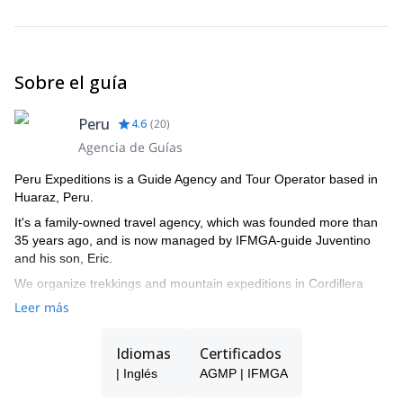
saco de dormir, colchoneta, Goretex, etc.)
Sobre el guía
Peru
4.6
(
20
)
Agencia de Guías
Peru Expeditions is a Guide Agency and Tour Operator based in
Huaraz, Peru.
It's a family-owned travel agency, which was founded more than
35 years ago, and is now managed by IFMGA-guide Juventino
and his son, Eric.
We organize trekkings and mountain expeditions in Cordillera
Blanca, and all around Peru.
Leer más
Idiomas
Certificados
| Inglés
AGMP | IFMGA