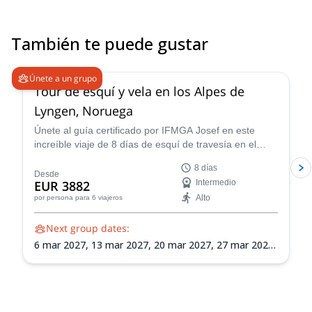
También te puede gustar
4.7
(
12
)
Únete a un grupo
Tour de esquí y vela en los Alpes de
Lyngen, Noruega
Únete al guía certificado por IFMGA Josef en este
increíble viaje de 8 días de esquí de travesía en el
impresionante paisaje de los Alpes de Lyngen de
8 días
Noruega. Perfecciona tu navegación en terreno virgen,
Desde
EUR 3882
Intermedio
conciencia sobre avalanchas y habilidades de
Alto
por persona
para 6 viajeros
montañismo en esquí mientras exploras la vasta
naturaleza de los Alpes de Lyngen.
Next group dates:
6 mar 2027,
13 mar 2027,
20 mar 2027,
27 mar 2027,
3 abr 2027,
10 abr 2027,
17 abr 2027,
24 abr 2027