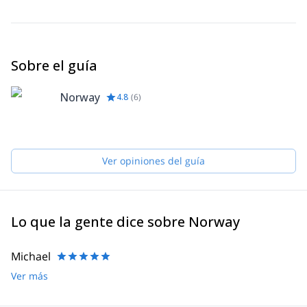
Botas de esquí de travesía
Mochila: capacidad de 35 / 40L. Consejo de seguridad: las
mochilas con airbag son más seguras. En caso de
avalancha, la mochila airbag permite permanecer en la
Sobre el guía
superficie de la avalancha y así reduce el riesgo de
sepultura. Contienen cartuchos de aire comprimido.
Pregunta a tu aerolínea sobre las condiciones de transporte
Norway
4.8
(
6
)
aéreo. -Detector de víctimas de avalanchas. Si tienes un
detector de víctimas de avalanchas, una pala y una sonda,
por favor avísame cuando te inscribas. Si no tienes uno, te
proporcionaremos uno sin costo.
Esquís acolchados para el avión.
Ver opiniones del guía
Lo que la gente dice sobre Norway
Michael
Ver más