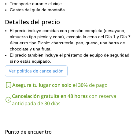
increíbles. También es una gran oportunidad para atravesar con
Transporte durante el viaje
tus esquís el paisaje salvaje del invierno noruego. Todo esto hace
Gastos del guía de montaña
que estas islas sean uno de los destinos de esquí más
Detalles del precio
espectaculares y únicos del mundo.
experiencia previa
Si deseas unirte a este viaje debes tener
El precio incluye comidas con pensión completa (desayuno,
esquiando en terreno variado
almuerzo tipo picnic y cena), excepto la cena del Día 1 y Día 7.
así como conocimiento sobre
técnicas de esquí de travesía, incluso en terreno glaciar.
Almuerzo tipo Picnic: charcutería, pan, queso, una barra de
debes estar en buena forma física
También,
chocolate y una fruta.
, como para hacer
algunas escaladas cortas.
El precio también incluye el préstamo de equipo de seguridad
si no estás equipado.
Tendremos una ganancia de altitud de unos 800 a 1000 m por
día. Dependiendo de los picos que elijamos escalar, a menudo
Ver política de cancelación
propondré un segundo viaje durante el día. Si estás cansado,
podrás descansar entonces, de lo contrario puedes seguir
Asegura tu lugar con solo el 30%
de pago
esquiando. En cuanto a tu mochila de día, solo necesitas una
bolsa ligera para llevar el picnic del día, algunos bocadillos y tu
Cancelación gratuita en 48 horas
con reserva
equipo de seguridad.
anticipada de 30 días
Encontrarás a continuación las próximas fechas de salida. Sin
embargo, puedes pedirme organizar el mismo programa en
diferentes fechas, en caso de que no puedas asistir a las
siguientes.
Punto de encuentro
Así que no dudes en contactarme si deseas unirte a mí en esta