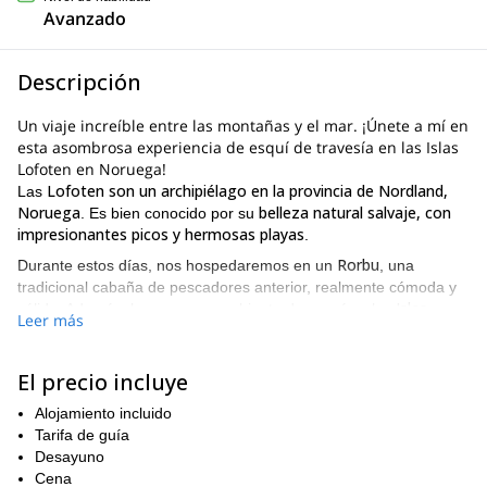
Avanzado
Descripción
Un viaje increíble entre las montañas y el mar. ¡Únete a mí en
esta asombrosa experiencia de esquí de travesía en las Islas
Lofoten en Noruega!
Lofoten son un archipiélago en la provincia de Nordland,
Las
Noruega
belleza natural salvaje, con
. Es bien conocido por su
impresionantes picos y hermosas playas
.
Rorbu
Durante estos días, nos hospedaremos en un
, una
tradicional cabaña de pescadores anterior, realmente cómoda y
Islas
cálida. Además, hay un gran ambiente de esquí en las
Leer más
Lofoten
, entre las montañas y el mar, con emocionantes lugares
para el esquí de travesía.
El precio incluye
programa de esquí de travesía de 8 días para
Propongo un
disfrutar de las mejores pistas
, eligiendo cada día el mejor lugar
Alojamiento incluido
según las condiciones de nieve y clima.
Tarifa de guía
Este viaje es realmente asombroso, combinando hermosos
Desayuno
paisajes con muros de granito hacia el mar y picos nevados
Cena