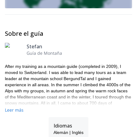
Sobre el guía
Stefan
Guía de Montaña
After my training as a mountain guide (completed in 2009), I
moved to Switzerland. I was able to lead many tours as a team
leader at the mountain school BergundTal and I gained
experience in all areas. In the summer I climbed the 4000s of the
Alps with my groups, in autumn and spring the warm rock faces
of the Mediterranean coast and in the winter, I toured through the
snowy mountains. All in all, I came to about 700 days of
management during this time and I was almost two years in a row
Leer más
as a mountain guide with groups in the mountains.
Since I believe that only a motivated mountain guide can be a
Idiomas
good (and enjoyable) leader, I decided to reduce my time as a
Alemán | Inglés
guide last summer (2015). I started again doing wood trading. I