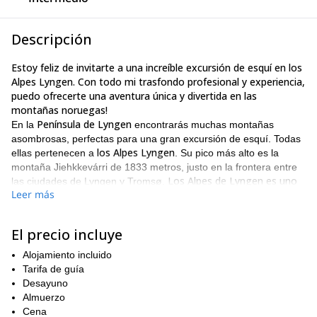
Descripción
Estoy feliz de invitarte a una increíble excursión de esquí en los
Alpes Lyngen. Con todo mi trasfondo profesional y experiencia,
puedo ofrecerte una aventura única y divertida en las
montañas noruegas!
Península de Lyngen
En la
encontrarás muchas montañas
asombrosas, perfectas para una gran excursión de esquí. Todas
los Alpes Lyngen
ellas pertenecen a
. Su pico más alto es la
montaña Jiehkkevárri de 1833 metros, justo en la frontera entre
Los Alpes de Lyngen es uno
las ciudades de Lyngen y Tromsø.
Leer más
de los destinos favoritos de los esquiadores
de todo el mundo.
Los paisajes aquí son simplemente increíbles!
Por favor, ten en cuenta que estoy completamente reservado
El precio incluye
para la temporada 2017.
Alojamiento incluido
Realmente me gusta llevar a mis amigos y clientes a esta
Tarifa de guía
excursión de esquí noruega porque:
Desayuno
Almuerzo
Los Alpes Lyngen tienen pendientes increíbles y bellas...
Cena
finalizando nuestras increíbles bajadas de esquí junto al mar;