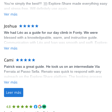
You’re simply the best!!! :))) Explore-Share made everything easy
climbing experience in Lisbon extremely easy. Luis, our guide,
and stress-free. Will definitely use again.
was fantastic, and the platform’s organization was flawless.
Ver más
Joshua
We had Léo as a guide for our day climb in Fonty. We were
blessed with a knowledgeable, warm, and instructive guide.
Communication with Léo and Ivan was smooth and swift. Explore-
Share was excellent in arranging everything for our day climb.
Ver más
The communication was quick, and the platform was easy to use,
making our adventure stress-free.
Cami
Patrick was a great guide. He took us on an intermediate Via
Ferrata at Passo Sella. Renato was quick to respond with any
outreach on the Explore-Share platform. The booking process
was straightforward, and once Patrick was confirmed, all went
Ver más
well. It was a wonderful experience, and I’d highly recommend
the platform.
Leer más
4.8