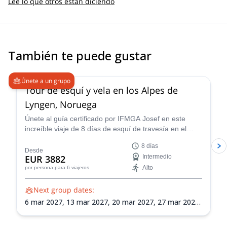
Lee lo que otros están diciendo
También te puede gustar
4.7
(
12
)
Únete a un grupo
Tour de esquí y vela en los Alpes de
Lyngen, Noruega
Únete al guía certificado por IFMGA Josef en este
increíble viaje de 8 días de esquí de travesía en el
impresionante paisaje de los Alpes de Lyngen de
8 días
Noruega. Perfecciona tu navegación en terreno virgen,
Desde
EUR 3882
Intermedio
conciencia sobre avalanchas y habilidades de
Alto
por persona
para 6 viajeros
montañismo en esquí mientras exploras la vasta
naturaleza de los Alpes de Lyngen.
Next group dates:
6 mar 2027,
13 mar 2027,
20 mar 2027,
27 mar 2027,
3 abr 2027,
10 abr 2027,
17 abr 2027,
24 abr 2027