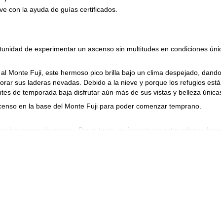
e con la ayuda de guías certificados.
rtunidad de experimentar un ascenso sin multitudes en condiciones úni
 al Monte Fuji, este hermoso pico brilla bajo un clima despejado, dando
rar sus laderas nevadas. Debido a la nieve y porque los refugios est
ntes de temporada baja disfrutar aún más de sus vistas y belleza única
scenso en la base del Monte Fuji para poder comenzar temprano.
 en los meses de verano. Por lo tanto, es importante estar adecuadam
ruta y las condiciones. ¡Los premios bien valen el esfuerzo!
 Monte Fuji fuera de temporada en nieve, ¡todo lo que necesitas hacer 
cia juntos! ¡Esperamos guiarte!