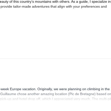
auty of this country’s mountains with others. As a guide, I specialize in
o provide tailor-made adventures that align with your preferences and
 I’d love to help you experience the magic of Japan’s mountains. Let me
nforgettable journey.
-week Europe vacation. Originally, we were planning on climbing in the
. Guillaume chose another amazing location (Pic de Bretagne) based o
n pick-up and hotel drop off, which I appreciated very much. The multi-pi
lenge, which I thoroughly enjoyed. The communication from the team