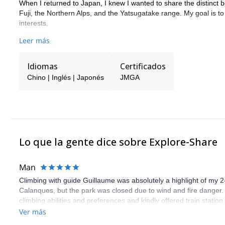
When I returned to Japan, I knew I wanted to share the distinct be
Fuji, the Northern Alps, and the Yatsugatake range. My goal is t
interests.
Whether you’re looking for a challenging climb or a serene hike,
Leer más
know where you’d like to explore, and together, we’ll create an u
Idiomas
Certificados
Chino | Inglés | Japonés
JMGA
Lo que la gente dice sobre Explore-Share
Man
Climbing with guide Guillaume was absolutely a highlight of my 2
Calanques, but the park was closed due to wind and fire danger
climbing abilities and preferences and kindly offered train statio
route we did was not only fun but also the right amount of chal
Ver más
(Gauthier) was prompt and clear—highly recommend!