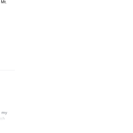
 Mt.
n my
tch