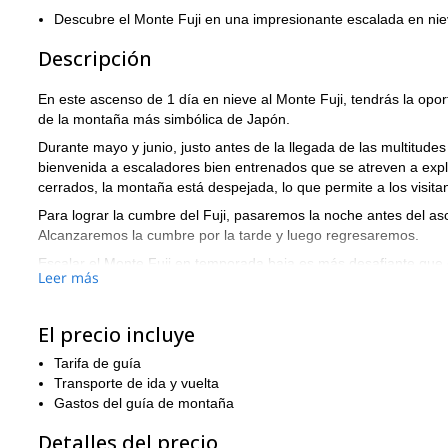
Descubre el Monte Fuji en una impresionante escalada en niev
Descripción
En este ascenso de 1 día en nieve al Monte Fuji, tendrás la opo
de la montaña más simbólica de Japón.
Durante mayo y junio, justo antes de la llegada de las multitudes
bienvenida a escaladores bien entrenados que se atreven a explo
cerrados, la montaña está despejada, lo que permite a los visita
Para lograr la cumbre del Fuji, pasaremos la noche antes del a
Alcanzaremos la cumbre por la tarde y luego regresaremos.
Escalar el Monte Fuji en temporada baja es más desafiante que
Leer más
entrenado y contar con un guía certificado que pueda evaluar la 
Si te gustaría unirte a nosotros en este emocionante ascenso al
El precio incluye
enviarnos una solicitud para comenzar a planificar esta experien
Tarifa de guía
Transporte de ida y vuelta
Gastos del guía de montaña
Detalles del precio