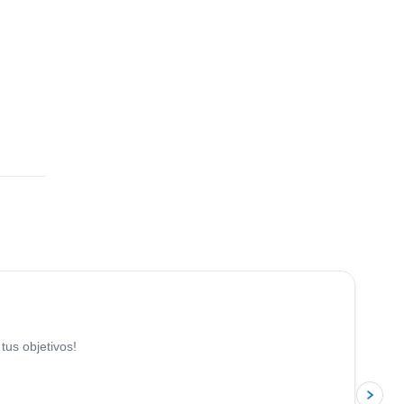
4.8
(
12
)
tus objetivos!