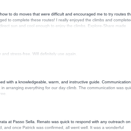
how to do moves that were difficult and encouraged me to try routes th
ed to complete these routes! I really enjoyed the climbs and complete
 direct sun and cool enough to enjoy the climbs. Explore-Share made
 Luis, our guide, was fantastic, and the platform’s organization was
and stress-free. Will definitely use again.
sed with a knowledgeable, warm, and instructive guide. Communication
 in arranging everything for our day climb. The communication was qui
ree.
rrata at Passo Sella. Renato was quick to respond with any outreach on
, and once Patrick was confirmed, all went well. It was a wonderful