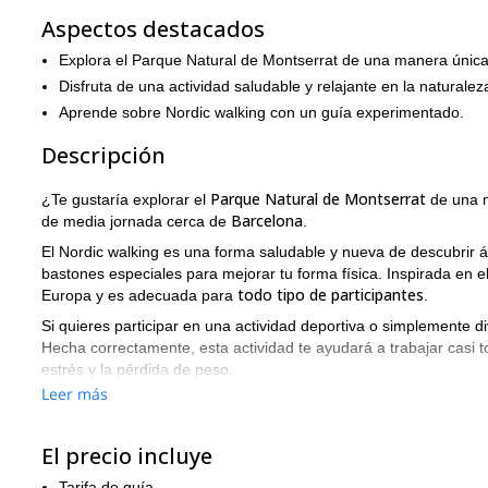
Aspectos destacados
Explora el Parque Natural de Montserrat de una manera única
Disfruta de una actividad saludable y relajante en la naturalez
Aprende sobre Nordic walking con un guía experimentado.
Descripción
Parque Natural de Montserrat
¿Te gustaría explorar el
de una m
Barcelona
de media jornada cerca de
.
El Nordic walking es una forma saludable y nueva de descubrir ár
bastones especiales para mejorar tu forma física. Inspirada en e
todo tipo de participantes
Europa y es adecuada para
.
Si quieres participar en una actividad deportiva o simplemente di
Hecha correctamente, esta actividad te ayudará a trabajar casi t
estrés y la pérdida de peso.
Leer más
principiantes
4 horas
En este programa para
, pasaremos
aprend
necesitas ninguna experiencia previa, y estaré allí para ayudarte
El Nordic walking nos permite disfrutar de un entorno natural
El precio incluye
en enviar la solicitud y reservar tu lugar en este viaje de media
Tarifa de guía