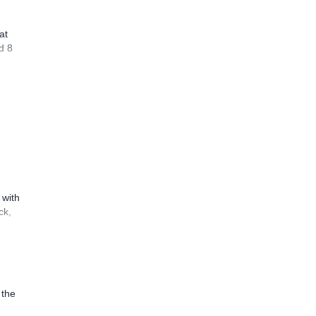
at
d 8
 with
ck,
 the