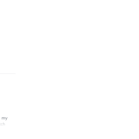
n my
tch