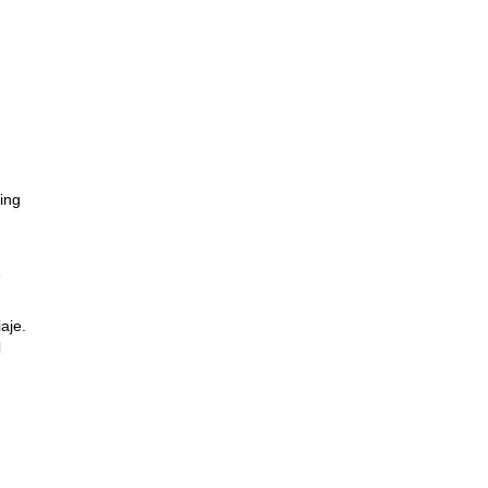
ing
e
aje.
l
des