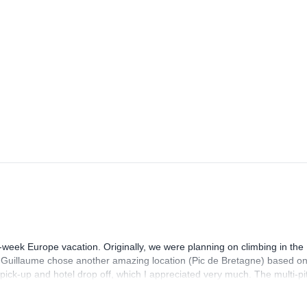
-week Europe vacation. Originally, we were planning on climbing in the
. Guillaume chose another amazing location (Pic de Bretagne) based o
n pick-up and hotel drop off, which I appreciated very much. The multi-pi
lenge, which I thoroughly enjoyed. The communication from the team