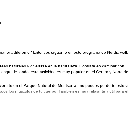
.
a.
anera diferente? Entonces sígueme en este programa de Nordic walk
eas naturales y divertirse en la naturaleza. Consiste en caminar con
l esquí de fondo, esta actividad es muy popular en el Centro y Norte d
vertirte en el Parque Natural de Montserrat, no puedes perderte este vi
odos los músculos de tu cuerpo. También es muy relajante y útil para e
iendo sobre Nordic walking y poniendo en práctica lo aprendido. No
 y guiarte en el camino.
 mientras practicamos una actividad emocionante y saludable. ¡No du
 jornada!