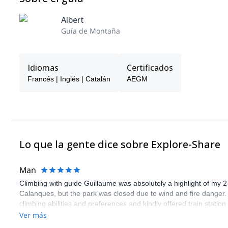
Albert
Guía de Montaña
Idiomas
Certificados
Francés | Inglés | Catalán
AEGM
Lo que la gente dice sobre Explore-Share
Man
Climbing with guide Guillaume was absolutely a highlight of my 2
Calanques, but the park was closed due to wind and fire danger
climbing abilities and preferences and kindly offered train statio
route we did was not only fun but also the right amount of chal
Ver más
(Gauthier) was prompt and clear—highly recommend!