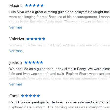
Maxine
Luis Silva was a great climbing guide and belayer! He taught me 
were challenging for me! Because of his encouragement, I manag
routes in the Sesimbra/Azoia area. The weather was perfect, no
booking an outdoor climbing experience in Lisbon extremely easy.
Ver más
flawless.
Valeriya
You’re simply the best!!! :))) Explore-Share made everything easy 
Ver más
Joshua
We had Léo as a guide for our day climb in Fonty. We were bles
Léo and Ivan was smooth and swift. Explore-Share was excellent
and the platform was easy to use, making our adventure stress-f
Ver más
Cami
Patrick was a great guide. He took us on an intermediate Via Fe
Explore-Share platform. The booking process was straightforward