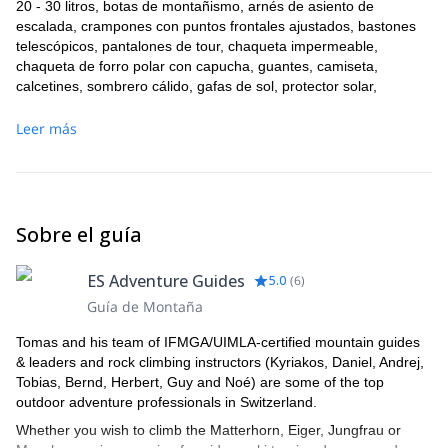
20 - 30 litros, botas de montañismo, arnés de asiento de
escalada, crampones con puntos frontales ajustados, bastones
telescópicos, pantalones de tour, chaqueta impermeable,
chaqueta de forro polar con capucha, guantes, camiseta,
calcetines, sombrero cálido, gafas de sol, protector solar,
bálsamo labial, frasco o botella de agua, medicación personal,
comida. Es importante empacar ligero, ya que todos los
Leer más
participantes tendrán que llevar sus propios artículos.
Sobre el guía
ES Adventure Guides
5.0
(
6
)
Guía de Montaña
Tomas and his team of IFMGA/UIMLA-certified mountain guides
& leaders and rock climbing instructors (Kyriakos, Daniel, Andrej,
Tobias, Bernd, Herbert, Guy and Noé) are some of the top
outdoor adventure professionals in Switzerland.
Whether you wish to climb the Matterhorn, Eiger, Jungfrau or