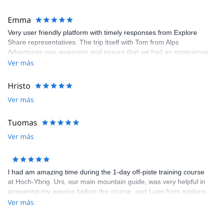
conditions were not right to climb so our guide recemmended
another trip which was still a great experience and lots of fun.
Emma
Very user friendly platform with timely responses from Explore
Share representatives. The trip itself with Tom from Alps
Adventures was awesome and ensure that we had an experience
that was 100% what we wanted. Recommend both the platform
Ver más
and the guide. Thanks to all for arranging and delivering so well.
Hristo
Ver más
Tuomas
Ver más
I had am amazing time during the 1-day off-piste training course
at Hoch-Ybrig. Urs, our main mountain guide, was very helpful in
answering my queries before the course, and Lupe from explore-
share was helpful in selecting the course. We had 3 groups under
Ver más
Urs, Mario and Patrick, and I was in the group with Patrick. He