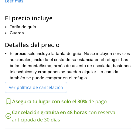
Leer más
estación Gornergrat
dirigiremos a la
. Desde la estación,
tren Gornergrat
tomaremos un pintoresco viaje en el famoso
Rotenboden
hasta
. Después de haber disfrutado de algunas
El precio incluye
Rotenboden
3 y 4
vistas excelentes de
, caminaremos entre
Tarifa de guía
horas hasta el refugio Monte Rosa
. Cada hora verá cómo
Cuerda
asciendes aproximadamente 300 metros
. También cruzaremos
glaciar Gorner
el impresionante
.
Detalles del precio
Una vez que lleguemos al refugio, tendrás tiempo suficiente para
El precio solo incluye la tarifa de guía. No se incluyen servicios
Alpes
contemplar la belleza de los
. Podrás ver muchos de los
adicionales, incluido el costo de su estancia en el refugio. Las
Matterhorn
picos más grandes del área, incluido el renombrado
.
botas de montañismo, arnés de asiento de escalada, bastones
Después de una noche de sueño cómodo y algo de comida
telescópicos y crampones se pueden alquilar. La comida
deliciosa, a la mañana siguiente, haremos nuestro camino de
también se puede comprar en el refugio.
Rotenboden
Zermatt
regreso a
y luego a
, lo que concluirá la
aventura.
Ver política de cancelación
Como resultado de las condiciones del trekking, los participantes
buena condición física
en este viaje deben estar en
.
Asegura tu lugar con solo el 30%
de pago
¿Te gustaría pasar una noche en uno de los refugios de
Cancelación gratuita en 48 horas
con reserva
montaña más modernos y cómodos del mundo? Entonces
anticipada de 30 días
envíame una solicitud, ven a Zermatt y déjame guiarte al
hermoso refugio Monte Rosa.
aventura de trekking en Zermatt
¿Te gustaría ir a otra
?