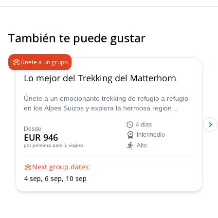
gave us a lot of nice tips and individualized video analysis. He
made a special effort to convey everything in English, since I
don't know German. All the participants were very helpful and
friendly too! The course is good value for money as skis are
También te puede gustar
included for the weekend in the course price.
5.0
(
19
)
Únete a un grupo
Lo mejor del Trekking del Matterhorn
Únete a un emocionante trekking de refugio a refugio
en los Alpes Suizos y explora la hermosa región
montañosa que rodea al famoso Matterhorn.
4 días
Desde
EUR 946
Intermedio
Alto
por persona
para 1 viajero
Next group dates:
4 sep,
6 sep,
10 sep