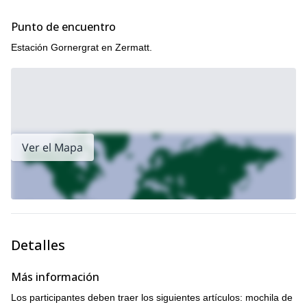
este viaje que te llevará a la cumbre del
Entonces únete a mí en
Mettelhorn
Punto de encuentro
.
Estación Gornergrat en Zermatt.
Ver el Mapa
Detalles
Más información
Los participantes deben traer los siguientes artículos: mochila de