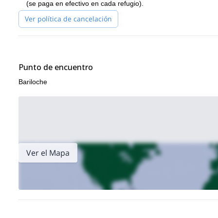
(se paga en efectivo en cada refugio).
Estaré aquí esperando tu SÍ a esta fantástica experiencia a tra
¡El viaje de Frey y Jakob es imprescindible si vienes a Bariloche!
Ver política de cancelación
Punto de encuentro
Bariloche
Ver el Mapa