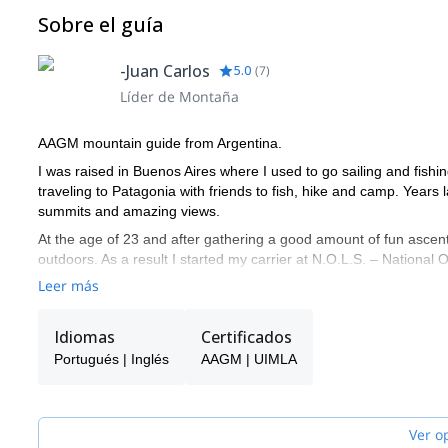
Sobre el guía
-Juan Carlos
5.0
(
7
)
Líder de Montaña
AAGM mountain guide from Argentina.
I was raised in Buenos Aires where I used to go sailing and fish
traveling to Patagonia with friends to fish, hike and camp. Year
summits and amazing views.
At the age of 23 and after gathering a good amount of fun ascents
outdoors. As a result I started my carrier at N.O.L.S. – National
mountaineering trips in Wyoming, Utah, Idaho, Alaska and in Ays
Leer más
In 2009 finally settled permanently in Bariloche and focused my 
guiding and service which were good to experience and helped m
Idiomas
Certificados
education with the guiding world and create unique experiences fo
Portugués | Inglés
AAGM | UIMLA
I take advantage of every season of the year, going mountain bik
Fall, back-country skiing during the Winter, rock climbing and m
Outdoor Certifications:
Ver o