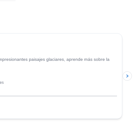
4.9
(
11
)
mpresionantes paisajes glaciares, aprende más sobre la
les