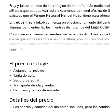
Frey y Jakob
son dos de los refugios de montaña más tradicionales
vivir esta experiencia de montañismo de 3
allí para que puedas
Parque Nacional Nahuel Huapi
paisajes que el
tiene para ofrece
trek de Frey y Jakob
El
comienza en el estacionamiento del cent
Lago Gutiér
algunas pendientes fáciles mientras disfrutamos del
Conforme avanzamos, el sendero se hace más difícil hasta qu
día ya que empezaremos a sentir la altura, con un gran objetiv
finalmente estaremos disfrutando de la comodidad y el calor del
Leer más
En nuestro segundo día caminaremos en dirección noroeste para
fantásticas. Después de eso, seguiremos subiendo para poder ll
Reyes" y una vez allí, disfrutaremos de uno de los miradores más
El precio incluye
Llegar allí requiere algunos conocimientos técnicos debido al s
perfecto a través de la ventana del refugio, te estará esperando.
Alojamiento incluido
Tarifa de guía
El día siguiente, tendrás la opción de visitar el valle y hacer un
Seguro personal
Valle del Rí
verticales alrededor. Luego, continuaremos hacia el
Transporte de ida y vuelta
empinado durante la primera hora, luego se convierte en uno má
Permisos y tarifas de entrada
Opcional:
Puedo extender este programa 2 días más. De esa ma
Detalles del precio
Cerro Lopez. Esta parte del viaje será más desafiante pero los pa
un ataque cu
Otra opción es combinar el trek de Frey-Jakob con
Los snacks y comidas del día están incluidos, pero las comidas 