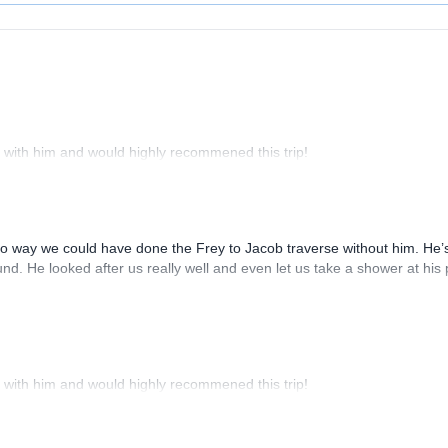
irst Aid Certified • L.N.T. Leave No Trace Master Educator • AV 1 Level
ayaking Guide • A.C.A American Canoe Association Level 3, Coastal
with him and would highly recommened this trip!
 way we could have done the Frey to Jacob traverse without him. He’
nd. He looked after us really well and even let us take a shower at his 
with him and would highly recommened this trip!