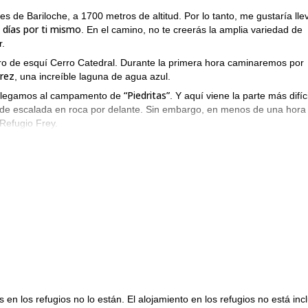
 de Bariloche, a 1700 metros de altitud. Por lo tanto, me gustaría lle
 días por ti mismo
. En el camino, no te creerás la amplia variedad de
r.
ro de esquí Cerro Catedral. Durante la primera hora caminaremos por
rez
, una increíble laguna de agua azul.
“Piedritas”
e llegamos al campamento de
. Y aquí viene la parte más difíci
o de escalada en roca por delante. Sin embargo, en menos de una hora
 Refugio Frey.
Laguna Schmoll
 subir hasta la
, un lago cristalino rodeado por monta
Valle Rucaco
egar al
. Cruzaremos los picos "Constructores" y los "Tres
Laguna Jakob
 hermosos del viaje. Frente a ti, la
y el Refugio San Mar
uelo arenoso. Por supuesto, una comida caliente rodeada por el paisaje
Laguna Témpanos
a caminata hasta la
. Es un lago alpino oculto con roc
o Casa de Piedra
para comenzar nuestro descenso. Aunque el descens
s fácil. Finalmente, estaremos en la ciudad de Bariloche nuevamente.
Refugio Laguna Negra
nera podemos visitar el
descendiendo a través
isajes bien lo valen.
mbre al Cerro Capilla
o cualquier otra montaña.
en los refugios no lo están. El alojamiento en los refugios no está inc