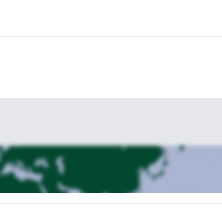
vés de los refugios clásicos de la región. Contáctame y reserva tu lug