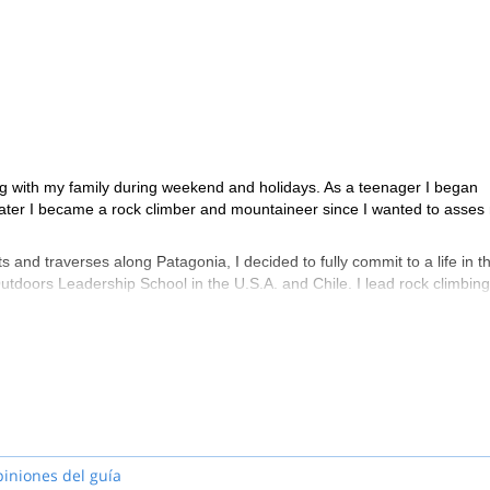
ing with my family during weekend and holidays. As a teenager I began
s later I became a rock climber and mountaineer since I wanted to asse
 and traverses along Patagonia, I decided to fully commit to a life in t
 Outdoors Leadership School in the U.S.A. and Chile. I lead rock climbin
en (Chilean Patagonia) for nine years.
guiding work on the Lake District Region. Here I discovered new styles 
e grow in this profession. Now I am able to mix my background on ou
r active travelers.
ing and sea-kayaking in the summer, ice-skating on alpine lakes during
ountaineering as soon as the Spring makes it way through the snow.
piniones del guía