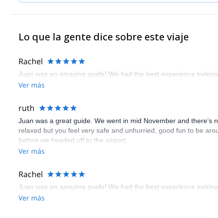
• N.O.L.S. Senior Instructor • A.A.G.M. Mountain Guide • W.F.R. F
Avalanche Awareness • Nahuel Huapi National Park Mountain & K
Kayaking
Lo que la gente dice sobre este viaje
Rachel
Juan was an amazing guide! We had the best experience treking 
Ver más
ruth
Juan was a great guide. We went in mid November and there’s no
relaxed but you feel very safe and unhurried, good fun to be arou
before we headed off to the airport.
Ver más
Rachel
Juan was an amazing guide! We had the best experience treking 
Ver más