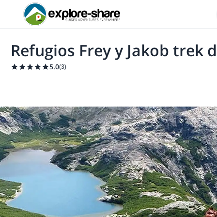
Refugios Frey y Jakob trek d
5.0
(
3
)