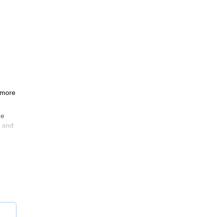
s more
he
g and
of
tdoor
 the