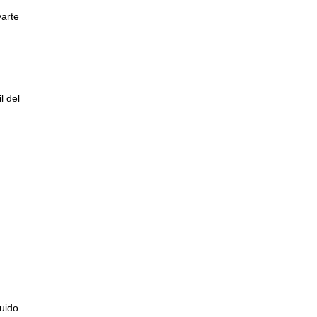
varte
l del
ñas
tin.
as
o es
 del
luido