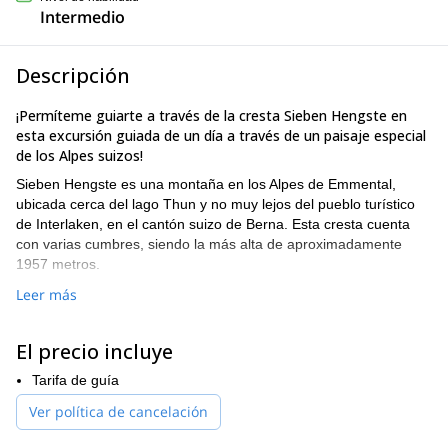
Intermedio
Descripción
¡Permíteme guiarte a través de la cresta Sieben Hengste en
esta excursión guiada de un día a través de un paisaje especial
de los Alpes suizos!
Sieben Hengste es una montaña en los Alpes de Emmental,
ubicada cerca del lago Thun y no muy lejos del pueblo turístico
de Interlaken, en el cantón suizo de Berna. Esta cresta cuenta
con varias cumbres, siendo la más alta de aproximadamente
1957 metros.
Para alcanzar nuestro objetivo, tendremos que cruzar pantano,
Leer más
bosque y roca. Al ascender la empinada cresta, tendremos la
oportunidad de maravillarnos con las formaciones de piedra
El precio incluye
caliza, donde podemos ver cómo la roca ha sido moldeada por el
agua que fluyó a lo largo de los siglos.
Tarifa de guía
Esta es una excursión de un día de dificultad media. Cubriremos
Ver política de cancelación
13 km, con un ganancia/pérdida de altitud de +/- 1,070 m.
¡Inscríbete ahora y exploraremos juntos el paisaje único y la