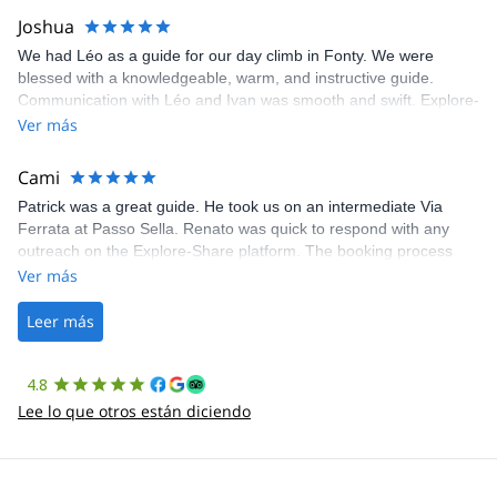
Joshua
We had Léo as a guide for our day climb in Fonty. We were
blessed with a knowledgeable, warm, and instructive guide.
Communication with Léo and Ivan was smooth and swift. Explore-
Share was excellent in arranging everything for our day climb.
Ver más
The communication was quick, and the platform was easy to use,
making our adventure stress-free.
Cami
Patrick was a great guide. He took us on an intermediate Via
Ferrata at Passo Sella. Renato was quick to respond with any
outreach on the Explore-Share platform. The booking process
was straightforward, and once Patrick was confirmed, all went
Ver más
well. It was a wonderful experience, and I’d highly recommend
the platform.
Leer más
4.8
Lee lo que otros están diciendo