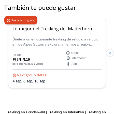
También te puede gustar
5.0
(
19
)
Únete a un grupo
Lo mejor del Trekking del Matterhorn
Únete a un emocionante trekking de refugio a refugio
en los Alpes Suizos y explora la hermosa región
montañosa que rodea al famoso Matterhorn.
4 días
Desde
EUR 946
Intermedio
Alto
por persona
para 1 viajero
Next group dates:
4 sep,
6 sep,
10 sep
Trekking en Grindelwald
|
Trekking en Interlaken
|
Trekking en