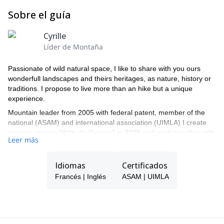
Sobre el guía
Cyrille
Líder de Montaña
Passionate of wild natural space, I like to share with you ours
wonderfull landscapes and theirs heritages, as nature, history or
traditions. I propose to live more than an hike but a unique
experience.
Mountain leader from 2005 with federal patent, member of the
national (ASAM) and international association (UIMLA) I create
my own agency "Attitude Oxygen" in 2006 and work together with
Leer más
Rachel, Natacha and Marlyse, a great passionate team. It will be
a pleasure for us to share our field experience in order to offer
you a customized program, just ask for it.
Idiomas
Certificados
Francés | Inglés
ASAM | UIMLA