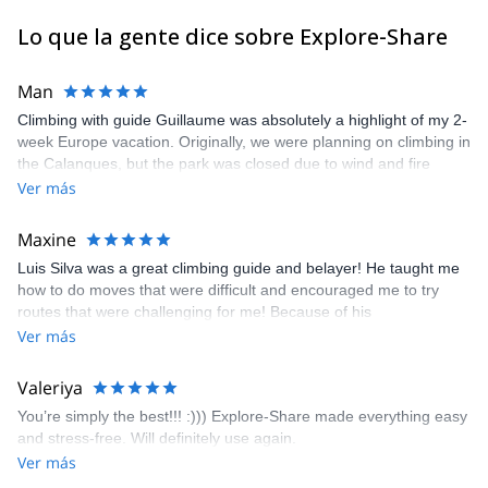
Lo que la gente dice sobre Explore-Share
Man
Climbing with guide Guillaume was absolutely a highlight of my 2-
week Europe vacation. Originally, we were planning on climbing in
the Calanques, but the park was closed due to wind and fire
danger. Guillaume chose another amazing location (Pic de
Ver más
Bretagne) based on my climbing abilities and preferences and
kindly offered train station pick-up and hotel drop off, which I
Maxine
appreciated very much. The multi-pitch route we did was not only
Luis Silva was a great climbing guide and belayer! He taught me
fun but also the right amount of challenge, which I thoroughly
how to do moves that were difficult and encouraged me to try
enjoyed. The communication from the team (Gauthier) was
routes that were challenging for me! Because of his
prompt and clear—highly recommend!
encouragement, I managed to complete these routes! I really
Ver más
enjoyed the climbs and completed 8 routes in the Sesimbra/Azoia
area. The weather was perfect, no direct sun and cool enough to
Valeriya
enjoy the climbs. Explore-Share made booking an outdoor
You’re simply the best!!! :))) Explore-Share made everything easy
climbing experience in Lisbon extremely easy. Luis, our guide,
and stress-free. Will definitely use again.
was fantastic, and the platform’s organization was flawless.
Ver más