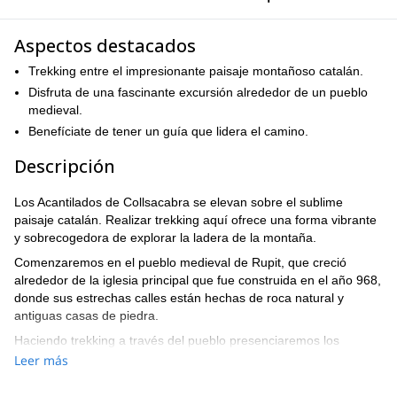
Aspectos destacados
Trekking entre el impresionante paisaje montañoso catalán.
Disfruta de una fascinante excursión alrededor de un pueblo
medieval.
Benefíciate de tener un guía que lidera el camino.
Descripción
Los Acantilados de Collsacabra se elevan sobre el sublime
paisaje catalán. Realizar trekking aquí ofrece una forma vibrante
y sobrecogedora de explorar la ladera de la montaña.
Comenzaremos en el pueblo medieval de Rupit, que creció
alrededor de la iglesia principal que fue construida en el año 968,
donde sus estrechas calles están hechas de roca natural y
antiguas casas de piedra.
Haciendo trekking a través del pueblo presenciaremos los
imponentes acantilados que perforan el fondo. Observa un
Leer más
vistazo de águilas y buitres planeando y cayendo cerca de los
acantilados.