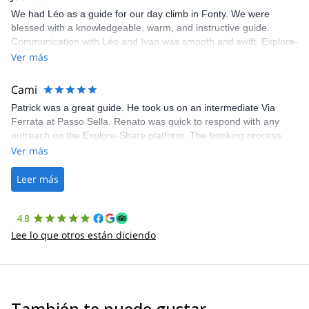
We had Léo as a guide for our day climb in Fonty. We were
blessed with a knowledgeable, warm, and instructive guide.
Communication with Léo and Ivan was smooth and swift. Explore-
Share was excellent in arranging everything for our day climb.
Ver más
The communication was quick, and the platform was easy to use,
making our adventure stress-free.
Cami
Patrick was a great guide. He took us on an intermediate Via
Ferrata at Passo Sella. Renato was quick to respond with any
outreach on the Explore-Share platform. The booking process
was straightforward, and once Patrick was confirmed, all went
Ver más
well. It was a wonderful experience, and I’d highly recommend
the platform.
Leer más
4.8
Lee lo que otros están diciendo
También te puede gustar