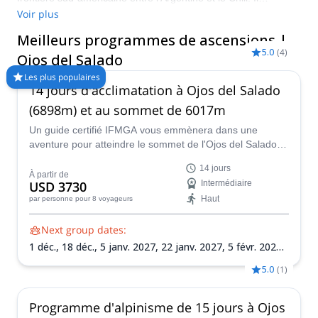
comprend l'est du Copiapó chilien et l'ouest du Fiambalá
Voir plus
argentin. Avec ses 6 893 mètres, l'Ojos del Salado est le plus
Meilleurs programmes de ascensions |
haut volcan actif du monde, et le deuxième plus haut sommet
5.0
(
4
)
des hémisphères sud et ouest. Son ascension est
Ojos del Salado
techniquement douce, sauf pour les derniers mètres, qui
Les plus populaires
nécessitent des cordes et des beaudriers. Il existe deux routes
14 jours d'acclimatation à Ojos del Salado
pour atteindre Ojos del Salado : le col international de San
(6898m) et au sommet de 6017m
Francisco depuis le côté argentin, et la route plus accessible et
plus courte depuis le côté chilien. Visitez le site pendant les
Un guide certifié IFMGA vous emmènera dans une
mois les plus doux, entre octobre et mars, pour bénéficier de
aventure pour atteindre le sommet de l'Ojos del Salado.
conditions d'escalade idéales.
Vous escaladerez également Siete Hermanos, Mulas
14 jours
Muertas et Nevado San Francisco pour l'acclimatation.
À partir de
USD 3730
Intermédiaire
Haut
par personne
pour 8 voyageurs
Next group dates:
1 déc.,
18 déc.,
5 janv. 2027,
22 janv. 2027,
5 févr. 2027,
21 févr. 2027,
8 mars 2027
5.0
(
1
)
Programme d'alpinisme de 15 jours à Ojos