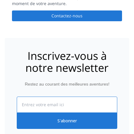
made the decision to leave on my own for the summit because
moment de votre aventure.
I knew he wasn't leaving me enough time by sleeping in. Other
issues: every time this guide verbalized the itinerary, it was
Contactez-nous
different (he was clearly very disorganized and lacked basic
planning skills); this was the worst and cheapest food I've
experienced on any trip. Example: after an 11-hour summit
day, we had canned lentils, canned vegetables, rice, tuna, and
tomatoes mixed together for dinner vs. other teams that ate
grilled meat, stir fry, hamburgers, tacos, etc. There was also
Inscrivez-vous à
inadequate/low quality breakfast of cookies and cereal only, as
opposed to other teams eating eggs, toast with jam & peanut
notre newsletter
butter, bread/chapati, etc.; of all the guided teams at Las
Grutas, we didn't have paperwork for the car to get past the
gendarmie post so we had to get a ride from someone else to
Restez au courant des meilleures aventures!
Nevado (shows poor planning and logistics); pacing was not
great and he was so far ahead of me most of the time that he
had no idea what my pace was, not to mention this is a
Email
dangerous practice in terms of keeping an eye on your client;
guide had no hand sanitizer and didn't wash hands when
preparing food; guide incorrectly told me I was developing
S'abonner
HAPE because of a cough I tend to get at altitude but my oxsat
was 83% and resting heart rate was ~95 bpm at 5500 meters.