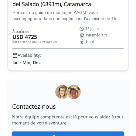
del Salado (6893m), Catamarca
Hernán, un guide de montagne AAGM, vous
accompagnera dans une expédition d'alpinisme de 15
jours à Ojos del Salado (6893m), le plus haut volcan actif
15 jours
du monde.
À partir de
USD 4725
Intermédiaire
Haut
par personne
pour 3 voyageurs
Availability:
Jan - Mar, Déc
Contactez-nous
Notre équipe compétente est là pour vous aider à tout
moment de votre aventure.