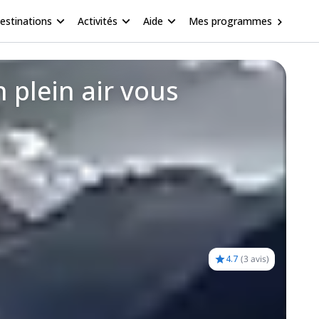
estinations
Activités
Aide
Mes programmes
 plein air vous
4.7
(
3 avis
)