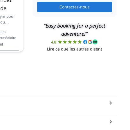
Contactez-nous
ide
dym pour
 du
"Easy booking for a perfect
 la chaîne
ours
adventure!"
 Géorgie.
termédiaire
4.8
ut
Lire ce que les autres disent