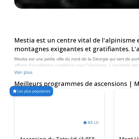
Mestia est un centre vital de l'alpinisme
montagnes exigeantes et gratifiantes. L'al
Mestia est une petite ville du nord de la Géorgie qui sert de p
offrent d'excellentes conditions pour l'alpinisme. L'escalade da
belles vues que l'on puisse rencontrer, le tout dans une part
Voir plus
du tout !
Meilleurs programmes de ascensions | M
Les plus populaires
4.5
(
2
)
Ascension du Tetnuldi (4 858
Mont Us