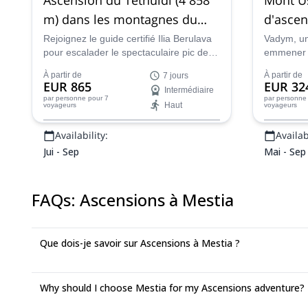
m) dans les montagnes du
d'ascen
Caucase
Rejoignez le guide certifié Ilia Berulava
Vadym, un 
pour escalader le spectaculaire pic de
emmener 
Tetnuldi(4 858m) dans les montagnes
passionna
À partir de
À partir de
7 jours
du Caucase à Svaneti, en Géorgie !
Mont Ushb
EUR 865
EUR 32
Intermédiaire
Géorgie.
par personne
pour 7
par personne
Haut
voyageurs
voyageurs
Availability:
Availabi
Jui - Sep
Mai - Sep
FAQs
:
Ascensions à Mestia
Que dois-je savoir sur Ascensions à Mestia ?
Why should I choose Mestia for my Ascensions adventure?