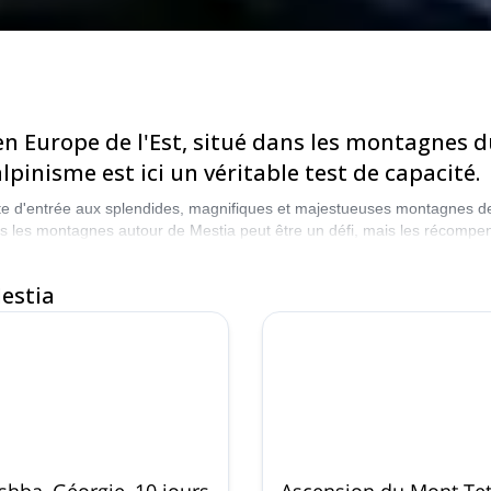
 en Europe de l'Est, situé dans les montagnes
pinisme est ici un véritable test de capacité.
orte d'entrée aux splendides, magnifiques et majestueuses montagnes de
ns les montagnes autour de Mestia peut être un défi, mais les récompens
ie sous-estimée du monde. Choisissez parmi notre sélection de program
estia
hba, Géorgie, 10 jours
Ascension du Mont Tet