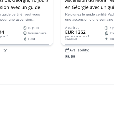
sion avec un guide
en Géorgie avec un gu
guide certifié, veut vous
Rejoignez le guide certifié Va
pour une ascension
une ascension d'une semaine
nte de 10 jours du magnifique
magnifique Mont Tetnuldi dans
À partir de
10 jours
7 j
a dans le Caucase de la
de montagnes du Caucase en
44
EUR 1352
Intermédiaire
In
pour 2
par personne
pour 2
Haut
Ha
voyageurs
lity:
Availability:
Jui, Jui