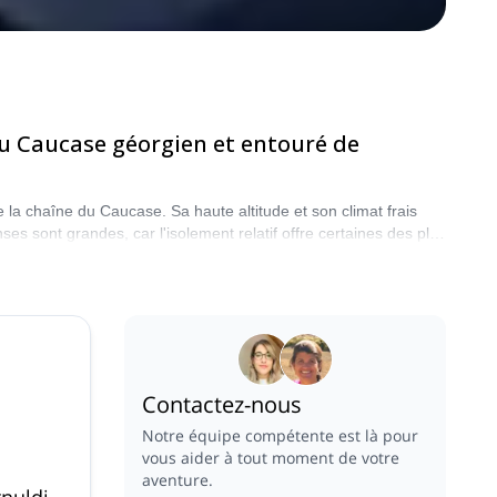
 du Caucase géorgien et entouré de
 la chaîne du Caucase. Sa haute altitude et son climat frais
es sont grandes, car l'isolement relatif offre certaines des plus
mes d&#8217alpinisme à Mestia, et vous ne le regretterez pas
Contactez-nous
Notre équipe compétente est là pour
vous aider à tout moment de votre
aventure.
nuldi