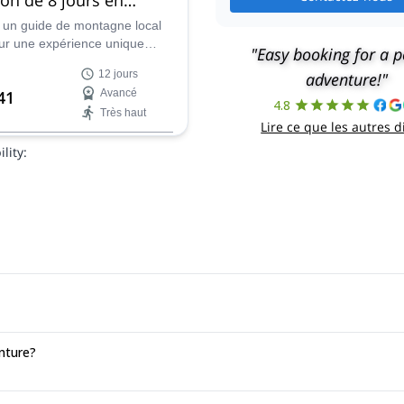
 avec un guide
 un guide de montagne local
our une expérience unique
"Easy booking for a p
e en Géorgie. Atteignez le
12 jours
adventure!"
 l'Ushba, un favori du
41
Avancé
ui se dresse à 4 710 m
4.8
Très haut
 dans le Svaneti, et qui n'attend
Lire ce que les autres d
our l'escalader !
lity:
nture?