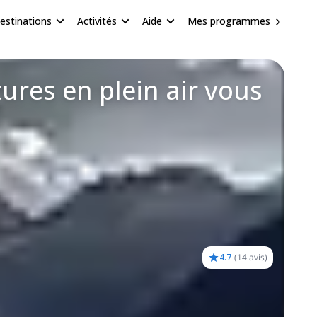
estinations
Activités
Aide
Mes programmes
ures en plein air vous
4.7
(
14 avis
)