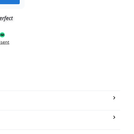
erfect
isent