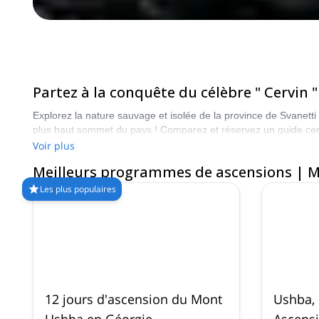
Partez à la conquête du célèbre " Cervin
Explorez la nature sauvage et isolée de la province de Svanetti
plus haut sommet du pays ! Comparez et réservez un guide cer
choisir. Faites votre choix parmi notre sélection de programm
Voir plus
Meilleurs programmes de ascensions | 
Les plus populaires
12 jours d'ascension du Mont
Ushba, 
Ushba en Géorgie
Ascensi