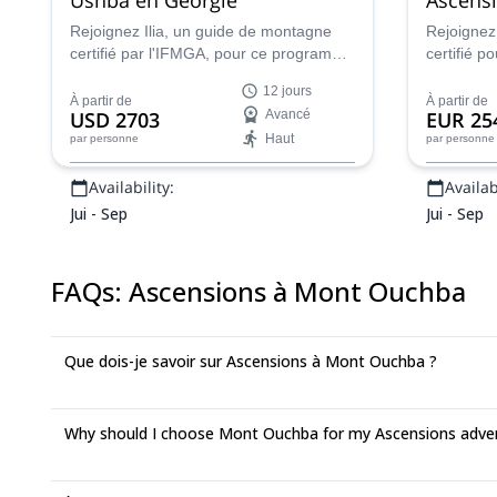
Géorgie
Rejoignez Ilia, un guide de montagne
Rejoignez
certifié par l'IFMGA, pour ce programme
certifié p
de 12 jours avec guide privé au sommet
d'alpinism
12 jours
du Mont Ushba, un pic impressionnant
sommet de
À partir de
À partir de
USD 2703
Avancé
EUR 25
du Caucase !
Caucase q
Haut
par personne
par personne
d'altitude
que vous p
Availability:
Availabi
Jui - Sep
Jui - Sep
FAQs
:
Ascensions à Mont Ouchba
Que dois-je savoir sur Ascensions à Mont Ouchba ?
Why should I choose Mont Ouchba for my Ascensions adve