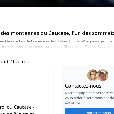
 " des montagnes du Caucase, l'un des sommets
 en Géorgie lors de l'ascension de l'Ushba. Profitez d'un paysage impe
tifié pour votre programme sur Explore-Share.com : Plus de 1500 guid
es d'escalade au Mont Ushba. Les montagnes vous appellent !
Mont Ouchba
Contactez-nous
Notre équipe compétente est
vous aider à tout moment de
aventure.
roi du Caucase -
Contactez-nous
on de 8 jours en