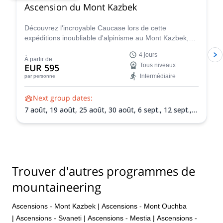
Ascension du Mont Kazbek
unforgettable alpine mountaineering experience. I'm already
looking forward to my next trip with him!
Découvrez l'incroyable Caucase lors de cette
expéditions inoubliable d'alpinisme au Mont Kazbek,
dirigée par un guide local certifié.
4 jours
À partir de
EUR 595
Tous niveaux
Intermédiaire
par personne
Next group dates:
7 août,
19 août,
25 août,
30 août,
6 sept.,
12 sept.,
18 sept.,
24 sept.
Trouver d'autres programmes de
mountaineering
Ascensions - Mont Kazbek
|
Ascensions - Mont Ouchba
|
Ascensions - Svaneti
|
Ascensions - Mestia
|
Ascensions -