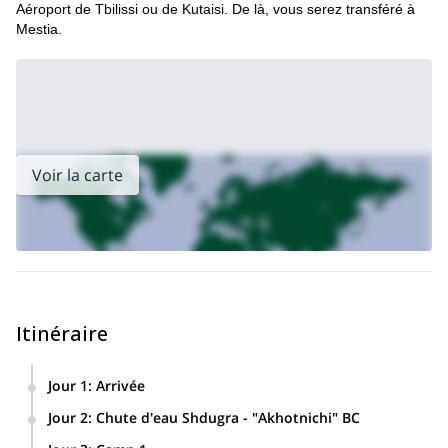
Aéroport de Tbilissi ou de Kutaisi. De là, vous serez transféré à
Mestia.
Voir la carte
Itinéraire
Jour 1
:
Arrivée
Accueil à l'aéroport de Tbilissi ou Kutaisi - Transfert à Mestia
Jour 2
:
Chute d'eau Shdugra - "Akhotnichi" BC
(environ 5/8 heures de route). Repas du soir et nuit à l'hôtel
Petit-déjeuner à l'hôtel, route vers le village de Mazari
à Mestia.