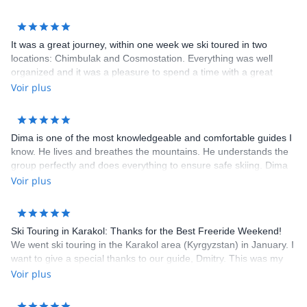
It was a great journey, within one week we ski toured in two
locations: Chimbulak and Cosmostation. Everything was well
organized and it was a pleasure to spend a time with a great
team and experienced guide!
Voir plus
Dima is one of the most knowledgeable and comfortable guides I
know. He lives and breathes the mountains. He understands the
group perfectly and does everything to ensure safe skiing. Dima
has a great sense of humor and finds an excellent rapport with
Voir plus
each group member. He's a reliable companion.
Ski Touring in Karakol: Thanks for the Best Freeride Weekend!
We went ski touring in the Karakol area (Kyrgyzstan) in January. I
want to give a special thanks to our guide, Dmitry. This was my
first ski tour in Kyrgyzstan, and I was a little nervous. But the
Voir plus
guide did everything he could to make the trip perfect. What I
liked: 1. Professionalism. He knows the terrain around Karakol