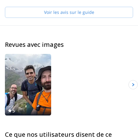
certifiés GMGA/IFMGA, vous promettons un programme
inoubliable et en toute sécurité sur le plus populaire "Mont
Voir les avis sur le guide
Kazbek" !
Je gère également d'autres programmes d'expédition comme le
Mont Ushba, Tetnuldi, la région de Chaukhi, le Mont Ortsveri et
bien d'autres encore...
Revues avec images
Pour plus d'informations, n'hésitez pas à me contacter. Nous
pourrons discuter de vos souhaits et organiser des programmes
adaptés à vos besoins. Je serais heureux d'être votre guide et de
partager avec vous des moments inoubliables ! Je suis toujours
heureux d'aider des groupes à gravir des sommets en toute
sécurité et dans une atmosphère agréable.
5
Ce que nos utilisateurs disent de ce