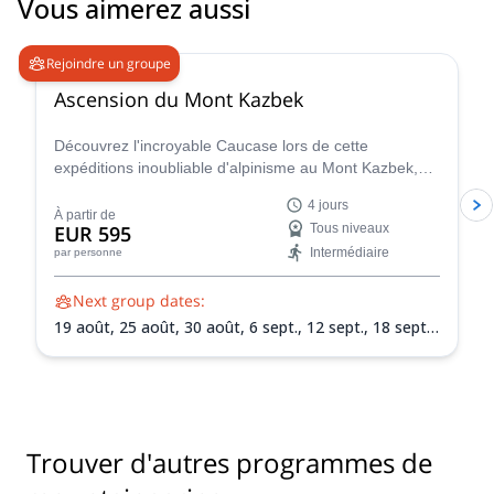
Vous aimerez aussi
4.7
(
34
)
Rejoindre un groupe
Ascension du Mont Kazbek
Découvrez l'incroyable Caucase lors de cette
expéditions inoubliable d'alpinisme au Mont Kazbek,
dirigée par un guide local certifié.
4 jours
À partir de
EUR 595
Tous niveaux
Intermédiaire
par personne
Next group dates:
19 août,
25 août,
30 août,
6 sept.,
12 sept.,
18 sept.,
24 sept.
Trouver d'autres programmes de