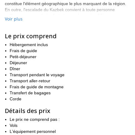
constitue l'élément géographique le plus marquant de la région.
En outre, l'escalade du Kazbek convient à toute personne
Il n'est pas nécessaire d'être un
suffisamment entraînée.
Voir plus
alpiniste expérimenté ou un grimpeur pour atteindre le
sommet de cet étonnant pic.
. Une bonne condition physique est
indispensable et une certaine expérience préalable est
Le prix comprend
recommandée.
Hébergement inclus
Les aventuriers viennent chaque saison du monde entier pour
Frais de guide
atteindre le sommet de cette montagne emblématique de la
Petit-déjeuner
chaîne du Caucase. Avec son glacier et ses paysages alpins
Déjeuner
époustouflants, le Kazbek ne manquera pas de vous étonner lors
Dîner
de cette ascension de 6 jours avec guide.
Transport pendant le voyage
J'ai été au sommet du Kazbek plus de 60 fois. Je l'ai vu dans
Transport aller-retour
toutes les conditions. **Je connais très bien cette montagne et je
Frais de guide de montagne
vous promets une expédition inoubliable et sûre.**Pendant
Transfert de bagages
l'expédition, nous aurons une acclimatation adéquate, **Je vous
Corde
enseignerai les techniques alpines requises pour le jour du
Détails des prix
sommet et nous nous entraînerons à utiliser l'équipement
technique nécessaire.**comme un piolet, des crampons et des
Le prix ne comprend pas :
cordes.
Vols
Le nombre de personnes n'est pas limité dans ce programme. Un
L'équipement personnel