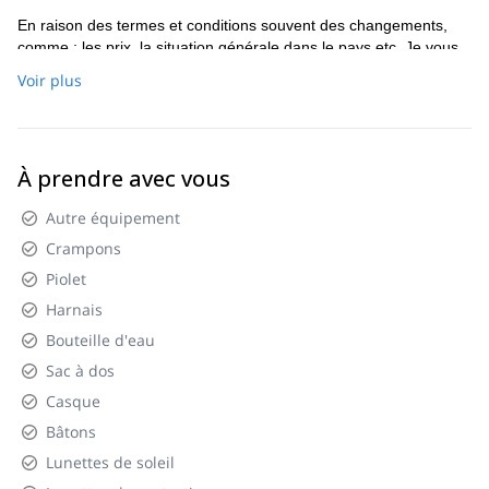
En raison des termes et conditions souvent des changements,
comme : les prix, la situation générale dans le pays etc. Je vous
enverrai toutes les informations détaillées mises à jour sur le
Voir plus
programme, après avoir reçu votre demande de voyage ! Si je ne
suis pas disponible pour vous guider, mes collègues certifiés
seront heureux de vous guider. Au cas où le refuge Betlemi serait
surpeuplé, il est possible que nous logions dans une tente.
À prendre avec vous
Autre équipement
Crampons
Piolet
Harnais
Bouteille d'eau
Sac à dos
Casque
Bâtons
Lunettes de soleil