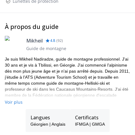
Lunettes de protection
À propos du guide
Mikheil
4.8
(
92
)
Guide de montagne
Je suis Mikheil Nadiradze, guide de montagne professionnel. J'ai
30 ans et je vis à Tbilissi, en Géorgie. J'ai commencé l'alpinisme
dès mon plus jeune âge et je n'ai pas arrêté depuis. Depuis 2011,
j'étudie à l'ATS (Adventure Tourism School) et je travaille en
même temps comme guide de montagne-Helliski-ski et
professeur de ski dans les Caucasus Mountains-Resorts. J'ai été
membre de la Fédération nationale géorgienne d'escalade
pendant de nombreuses années et j'ai obtenu de nombreux
Voir plus
succès lors de compétitions. Après 2020, je suis un guide de
montagne certifié GMGA (Georgian Mountain Guides Association)
Langues
Certificats
et j'ai travaillé avec des guides IFMGA de différents pays.
Géorgien | Anglais
IFMGA | GMGA
J'ai été au sommet du Mont Kazbek 59 fois et j'espère que le
prochain sommet sera avec vous ! Mes amis et moi, guides