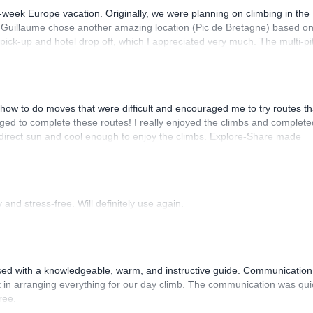
-week Europe vacation. Originally, we were planning on climbing in the
. Guillaume chose another amazing location (Pic de Bretagne) based o
n pick-up and hotel drop off, which I appreciated very much. The multi-pi
lenge, which I thoroughly enjoyed. The communication from the team
how to do moves that were difficult and encouraged me to try routes th
ed to complete these routes! I really enjoyed the climbs and complete
 direct sun and cool enough to enjoy the climbs. Explore-Share made
 Luis, our guide, was fantastic, and the platform’s organization was
and stress-free. Will definitely use again.
sed with a knowledgeable, warm, and instructive guide. Communication
 in arranging everything for our day climb. The communication was qui
ree.