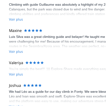
Climbing with guide Guillaume was absolutely a highlight of my 2
Calanques, but the park was closed due to wind and fire danger
climbing abilities and preferences and kindly offered train statio
route we did was not only fun but also the right amount of chal
Voir plus
(Gauthier) was prompt and clear—highly recommend!
Maxine
Luis Silva was a great climbing guide and belayer! He taught me 
were challenging for me! Because of his encouragement, I manag
routes in the Sesimbra/Azoia area. The weather was perfect, no
booking an outdoor climbing experience in Lisbon extremely easy.
Voir plus
flawless.
Valeriya
You’re simply the best!!! :))) Explore-Share made everything easy 
Voir plus
Joshua
We had Léo as a guide for our day climb in Fonty. We were bles
Léo and Ivan was smooth and swift. Explore-Share was excellent
and the platform was easy to use, making our adventure stress-f