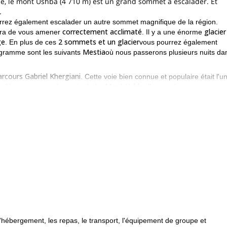
e, le mont Ushba (4 710 m) est un grand sommet à escalader. Et
.
rez également escalader un autre sommet magnifique de la région.
correctement acclimaté
glacier
sera de vous amener
. Il y a une énorme
ge
2 sommets et un glacier
. En plus de ces
vous pourrez également
Mestia
rogramme sont les suivants
où nous passerons plusieurs nuits da
arcours Gabriel Khergiani
. Cette voie bien connue et populaire était l'u
Le Mont Ushba
c. Une autre grande partie du
l'ascension est que vous
4 000 mètres
bivouac
une altitude de
. Les vues que vous aurez de la
t
expérience préalable 
érience de la gestion des ressources humaines.
 physique
.
ui souhaitent vivre une aventure d'alpinisme complète dans le Caucas
er une demande. Je me réjouis de pouvoir vous guider.
Caucase
Le Mont Ka
usqu'au sommet d'un autre pic étonnant dans le
,
d'hébergement, les repas, le transport, l'équipement de groupe et