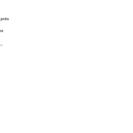
près
ns
ne
out
de
e.
zbek
.