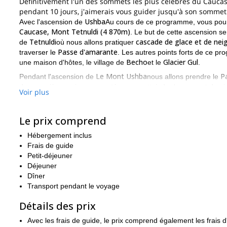
Définitivement l'un des sommets les plus célèbres du Caucas
pendant 10 jours, j'aimerais vous guider jusqu'à son sommet
Ushba
Avec l'ascension de
Au cours de ce programme, vous pour
Caucase, Mont Tetnuldi (4 870m)
. Le but de cette ascension 
Tetnuldi
cascade de glace et de nei
de
où nous allons pratiquer
Passe d'amarante
traverser le
. Les autres points forts de ce p
Becho
Glacier Gul
une maison d'hôtes, le village de
et le
.
Le Mont Ushba
P
Pendant l'ascension de
nous allons prendre le
des premières voies empruntées pour atteindre le sommet du pi
Voir plus
sac bivvy
bivouac
aurez le plaisir de dormir dans une
dans un
à 
comme ceux que vous obtiendrez au sommet, sont formidables.
Le prix comprend
Les participants à ce programme doivent avoir une certaine exp
l'alpinisme
bonne condition
. Il est également important d'être en
Hébergement inclus
Cette expédition de 10 jours est parfaite pour les personnes q
Frais de guide
Pour en faire l'expérience par vous-même, il suffit de m'envoy
Petit-déjeuner
Déjeuner
programme d'escalade d'une semaine
Je dirige également un
j
Dîner
Transport pendant le voyage
Détails des prix
Avec les frais de guide, le prix comprend également les frais 