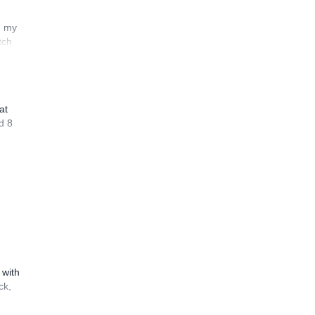
n my
tch
at
d 8
 with
ck,