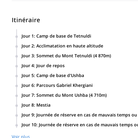
Itinéraire
Jour 1
:
Camp de base de Tetnuldi
Après vous avoir accueilli à l'aéroport de Tbilissi, nous vous
Jour 2
:
Acclimatation en haute altitude
nous ferons une randonnée par le col Amaranth jusqu'au gla
Nous ferons un entraînement sur la neige et la glace sur le
nuit sous une tente à notre camp de base.
Jour 3
:
Sommet du Mont Tetnuldi (4 870m)
descendrons jusqu'à notre camp de base, où nous passerons
Aujourd'hui, nous monterons au sommet du mont Tetnuldi. 
Jour 4
:
Jour de repos
maison d'hôtes.
Jour 5
:
Camp de base d'Ushba
Nous ferons le transfert de Mestia au village de Becho. Ens
Jour 6
:
Parcours Gabriel Khergiani
qui se trouve au pied du mont Ushba. Nous passerons la nu
Aujourd'hui, nous commencerons l'ascension d'Ushba par la
Jour 7
:
Sommet du Mont Ushba (4 710m)
passerons la nuit dans des sacs de bivouac.
Nous monterons jusqu'au sommet du Mont Ushba. Ensuite, n
Jour 8
:
Mestia
Aujourd'hui, nous descendrons du bivouac jusqu'au glacier
Jour 9
:
Journée de réserve en cas de mauvais temps ou d
transférerons à Mestia où nous passerons la nuit dans une
Jour 10
:
Journée de réserve en cas de mauvais temps ou 
Voir plus