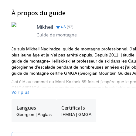
À propos du guide
Mikheil
4.8
(
92
)
Guide de montagne
Je suis Mikheil Nadiradze, guide de montagne professionnel. J'ai
plus jeune âge et je n'ai pas arrêté depuis. Depuis 2011, j'étud
guide de montagne-Helliski-ski et professeur de ski dans les Ca
géorgienne d'escalade pendant de nombreuses années et j'ai ob
guide de montagne certifié GMGA (Georgian Mountain Guides Assoc
J'ai été au sommet du Mont Kazbek 59 fois et j'espère que le pr
GMGA/IFMGA, vous promettons un programme inoubliable et en to
Voir plus
Je gère également d'autres programmes d'expédition comme le Mo
d'autres encore...
Langues
Certificats
Pour plus d'informations, n'hésitez pas à me contacter. Nous p
Géorgien | Anglais
IFMGA | GMGA
besoins. Je serais heureux d'être votre guide et de partager ave
groupes à gravir des sommets en toute sécurité et dans une at