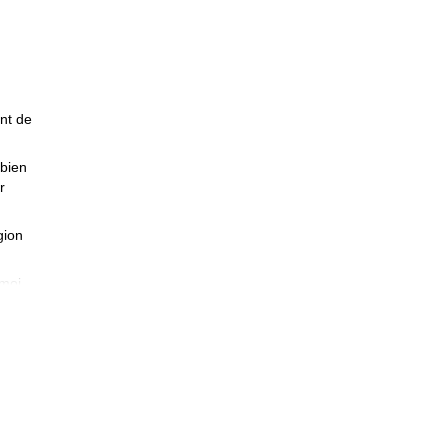
nt de
 bien
r
gion
-moi
oute
ait