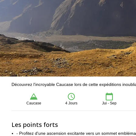
Découvrez l'incroyable Caucase lors de cette expéditions inoublia
Caucase
4 Jours
Jui - Sep
Les points forts
- Profitez d'une ascension excitante vers un sommet embléma