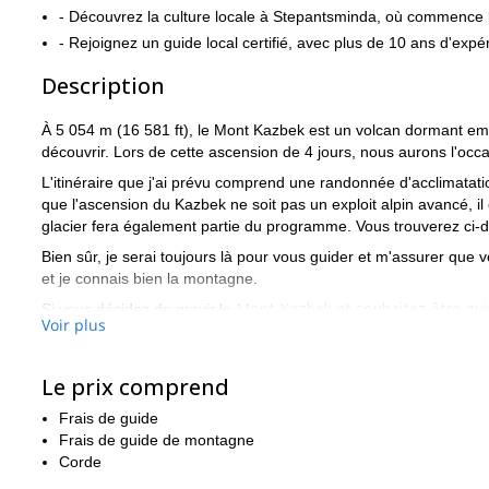
- Découvrez la culture locale à Stepantsminda, où commence 
- Rejoignez un guide local certifié, avec plus de 10 ans d'expé
Description
À 5 054 m (16 581 ft), le Mont Kazbek est un volcan dormant 
découvrir. Lors de cette ascension de 4 jours, nous aurons l'oc
L'itinéraire que j'ai prévu comprend une randonnée d'acclimatat
que l'ascension du Kazbek ne soit pas un exploit alpin avancé, i
glacier fera également partie du programme. Vous trouverez ci-des
Bien sûr, je serai toujours là pour vous guider et m'assurer que v
et je connais bien la montagne.
Mont Kazbek et souhaitez être gui
Si vous décidez de gravir le
Voir plus
dès aujourd'hui et commençons à planifier votre aventure.
Vous pouvez également me rejoindre pour un programme Kazbek u
Le prix comprend
la logistique.
Les départs en groupe nécessitent au moins trois participants po
Frais de guide
être annulé ou reprogrammé.
Frais de guide de montagne
Corde