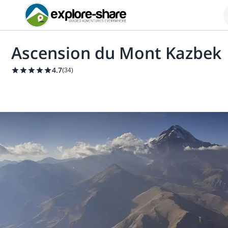
Ascension du Mont Kazbek
4.7
(
34
)