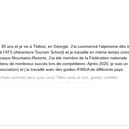
 30 ans et je vis à Tbilissi, en Géorgie. J'ai commencé l'alpinisme dès
ie à l'ATS (Adventure Tourism School) et je travaille en même temps co
ucasus Mountains-Resorts. J'ai été membre de la Fédération nationale
tenu de nombreux succès lors de compétitions. Après 2020, je suis un
iation) et j'ai travaillé avec des guides IFMGA de différents pays.
ochain sommet sera avec vous ! Mes amis et moi, guides certifiés
ute sécurité sur le plus populaire "Mont Kazbek" !
nt Ushba, Tetnuldi, la région de Chaukhi, le Mont Ortsveri et bien
ourrons discuter de vos souhaits et organiser des programmes adaptés 
c vous des moments inoubliables ! Je suis toujours heureux d'aider des
mosphère agréable.