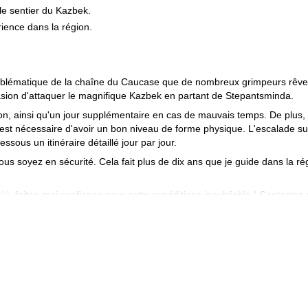
le sentier du Kazbek.
rience dans la région.
emblématique de la chaîne du Caucase que de nombreux grimpeurs rêve
casion d'attaquer le magnifique Kazbek en partant de Stepantsminda.
ion, ainsi qu'un jour supplémentaire en cas de mauvais temps. De plus,
l est nécessaire d'avoir un bon niveau de forme physique. L'escalade su
sous un itinéraire détaillé jour par jour.
ous soyez en sécurité. Cela fait plus de dix ans que je guide dans la ré
dé
, faites-moi confiance pour cette expéditions inoubliable ! Contactez
n peu plus long, tout inclus, si vous souhaitez que je m'occupe de t
ur être maintenus ; si moins de personnes s'inscrivent, le voyage pourr