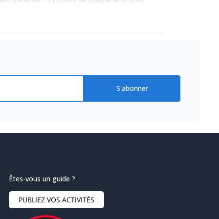
 que nous recommandons sans hésiter !
S'abonner
Êtes-vous un guide ?
PUBLIEZ VOS ACTIVITÉS