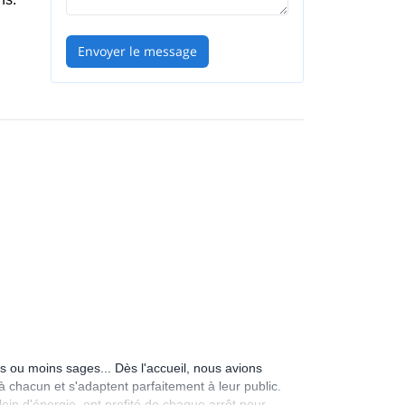
Envoyer le message
, en
à
us ou moins sages... Dès l'accueil, nous avions
 à chacun et s'adaptent parfaitement à leur public.
lein d'énergie, ont profité de chaque arrêt pour