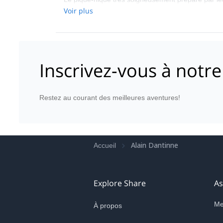
grimper, sauter, explorer, jouer à cache-cache, to
Voir plus
Inscrivez-vous à notre
Restez au courant des meilleures aventures!
Alain Dantinne
Accueil
Explore Share
As
Me
À propos