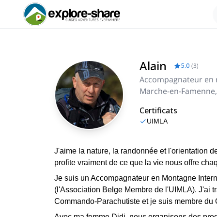
Alain
5.0
(
3
)
Accompagnateur en
Marche-en-Famenne,
Certificats
UIMLA
J'aime la nature, la randonnée et l'orientation 
profite vraiment de ce que la vie nous offre chaq
Je suis un Accompagnateur en Montagne Internati
(l'Association Belge Membre de l'UIMLA). J'ai t
Commando-Parachutiste et je suis membre du C
Avec ma femme Didi, nous organisons des pr