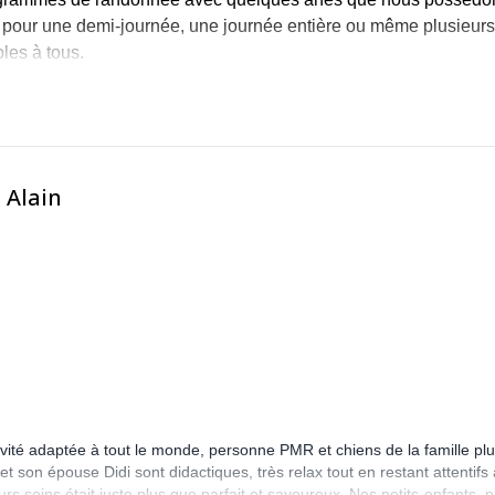
, pour une demi-journée, une journée entière ou même plusieurs
les à tous.
s plus beaux endroits de Belgique ou de montagne, toute l'année
e contacter via les programmes que je propose et commençons 
 Alain
tivité adaptée à tout le monde, personne PMR et chiens de la famille pl
t son épouse Didi sont didactiques, très relax tout en restant attentifs
 soins était juste plus que parfait et savoureux. Nos petits-enfants, p