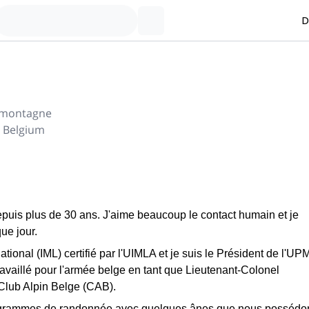
D
 montagne
 Belgium
depuis plus de 30 ans. J'aime beaucoup le contact humain et je
ue jour.
onal (IML) certifié par l'UIMLA et je suis le Président de l'U
ravaillé pour l'armée belge en tant que Lieutenant-Colonel
lub Alpin Belge (CAB).
ogrammes de randonnée avec quelques ânes que nous possédo