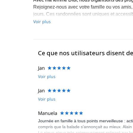
Rejoignez-nous avec votre famille ou vos amis
jours. Ces randonnées sont uniques et accessib
Voir plus
J'aurai le grand plaisir de vous guider dans le
randonnée ou en raquettes. N'hésitez pas à m
planifier ensemble !
Ce que nos utilisateurs disent de
Jan
Voir plus
Jan
Voir plus
Manuela
Journée en famille à tous points merveilleuse : ac
compris que la balade s'annonçait au mieux. Alain e
Le pique-nique très soigneusement préparé par leurs