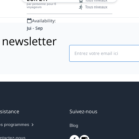
Tous niveaux
France.
par personne
pour 6
Tous niveaux
voyageurs
Availability:
Jui - Sep
 newsletter
Email
sistance
Suivez-nous
s programmes
Blog
ntactez-nous