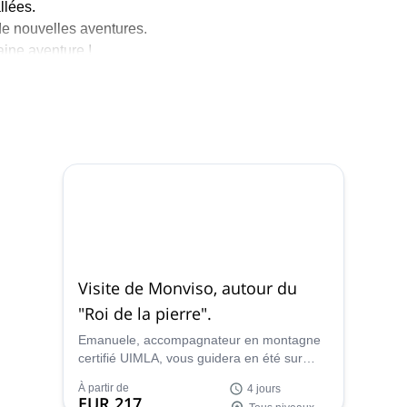
llées.
de nouvelles aventures.
aine aventure !
Visite de Monviso, autour du
"Roi de la pierre".
Emanuele, accompagnateur en montagne
certifié UIMLA, vous guidera en été sur
cette célèbre et belle randonnée de
À partir de
4 jours
Monviso en 4 jours, en traversant la
EUR 217