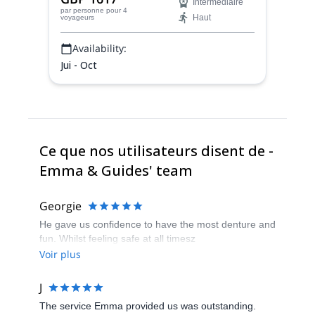
Intermédiaire
accompagnatrice en montagne certifiée
par personne
pour 4
Haut
voyageurs
UIMLA.
Availability:
Jui - Oct
Ce que nos utilisateurs disent de -
Emma & Guides' team
Georgie
He gave us confidence to have the most denture and
fun. Whilst feeling safe at all timesz
Voir plus
J
The service Emma provided us was outstanding.