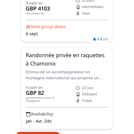
14 jours
de piscines rocheuses naturelles avec
À partir de
GBP 4103
Intermédiaire
Emma, accompagnatrice en montagne
Haut
par personne
UIMLA.
Next group dates:
6 sept.
4.6
(
6
)
Randonnée privée en raquettes
à Chamonix
Emma est un accompagnateur en
montagne international qui propose un
programme privé d'une demi-journée en
À partir de
1/2 jour
raquettes à neige à Chamonix, pour tous
GBP 82
Débutant
les niveaux et toutes les conditions
par personne
pour 4
Faible
voyageurs
physiques. Trouvez la meilleure option pour
vous dans la magnifique vallée.
Availability:
Jan - Avr, Déc