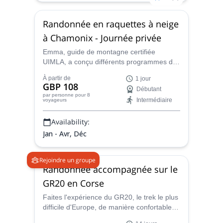
Randonnée en raquettes à neige
à Chamonix - Journée privée
Emma, guide de montagne certifiée
UIMLA, a conçu différents programmes de
raquettes à neige à Chamonix, adaptés à
À partir de
1 jour
tous les niveaux et conditions physiques.
GBP 108
Débutant
Profitez d'un programme d'une journée
par personne
pour 8
Intermédiaire
voyageurs
complète dans des paysages
époustouflants !
Availability:
Jan - Avr, Déc
Rejoindre un groupe
Randonnée accompagnée sur le
GR20 en Corse
Faites l'expérience du GR20, le trek le plus
difficile d'Europe, de manière confortable,
au milieu d'un panorama époustouflant et