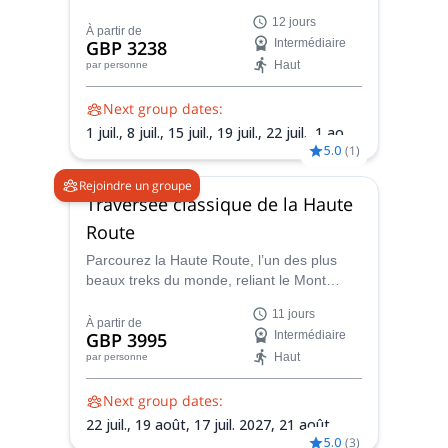
classique de 10 jours du Tour du Mont
12 jours
Blanc. C'est une expérience qu'aucun
À partir de
GBP 3238
Intermédiaire
randonneur passionné ne devrait manquer
Haut
par personne
!
Next group dates:
1 juil.,
8 juil.,
15 juil.,
19 juil.,
22 juil.,
1 août,
5.0
(
1
)
5 août,
22 août,
9 sept.,
23 juin 2027,
30
juin 2027,
4 juil. 2027,
14 juil. 2027,
21 juil.
Rejoindre un groupe
2027,
4 août 2027,
22 août 2027,
1 sept.
Traversée classique de la Haute
2027,
5 sept. 2027,
8 sept. 2027
Route
Parcourez la Haute Route, l’un des plus
beaux treks du monde, reliant le Mont
Blanc (Chamonix) au Cervin (Zermatt),
11 jours
accompagné d’Emma, accompagnatrice en
À partir de
GBP 3995
Intermédiaire
montagne UIMLA.
Haut
par personne
Next group dates:
22 juil.,
19 août,
17 juil. 2027,
21 août
5.0
(
3
)
2027