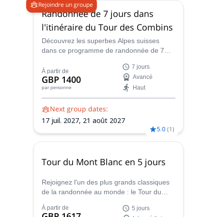
Rejoindre un groupe
Randonnée de 7 jours dans
l'itinéraire du Tour des Combins
Découvrez les superbes Alpes suisses
dans ce programme de randonnée de 7
jours autour de la Tour des Combins avec
7 jours
Emma, un accompagnateur en montagne
À partir de
GBP 1400
Avancé
certifié UIMLA.
Haut
par personne
Next group dates:
17 juil. 2027,
21 août 2027
5.0
(
1
)
Tour du Mont Blanc en 5 jours
Rejoignez l'un des plus grands classiques
de la randonnée au monde : le Tour du
Mont Blanc, qui traverse la France, la
À partir de
5 jours
Suisse et l'Italie, en compagnie d'Emma,
GBP 1617