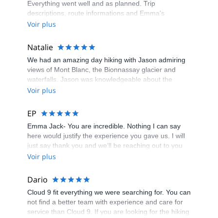
Everything went well and as planned. Trip
descriptions, route informations and Emma's
recommendations was all provided in the App and
Voir plus
hard copy. All we had to do was show up and hike.
No worries about booking hotels and transportations.
Natalie
Hotels booked for us were all clean, comfortable with
We had an amazing day hiking with Jason admiring
full breakfast. The dinners that some hotels provided
views of Mont Blanc, the Bionnassay glacier and
was very delicious. I highly recommend Cloud 9
waterfalls. Jason was knowledgeable about the
Adventure to anybody. Thank you Emma for an
history and geology of the area, and tailored the hike
Voir plus
unforgettable trip!
according to what we wanted to see as well as our
physical capacity. We are grateful he brought us on a
EP
trail we wouldn’t have known about otherwise! Emma
Emma Jack- You are incredible. Nothing I can say
was also a great help with coordination and
here would justify the experience you gave us. I will
brainstorming ideas with us in the lead-up to the
just say thank you and we’ll be reaching out to you
hike. Highly recommend!
again to plan our future adventures.
Voir plus
Dario
Cloud 9 fit everything we were searching for. You can
not find a better team with experience and care for
service than Cloud 9. If you are looking for the hiking