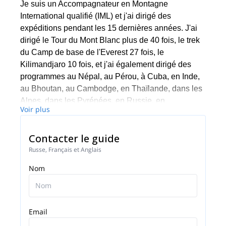
Je suis un Accompagnateur en Montagne
International qualifié (IML) et j'ai dirigé des
expéditions pendant les 15 dernières années. J'ai
dirigé le Tour du Mont Blanc plus de 40 fois, le trek
du Camp de base de l'Everest 27 fois, le
Kilimandjaro 10 fois, et j'ai également dirigé des
programmes au Népal, au Pérou, à Cuba, en Inde,
au Bhoutan, au Cambodge, en Thaïlande, dans les
Alpes, dans les Pyrénées, en Russie, en
Voir plus
Ouzbékistan et à Madagascar, entre autres.
Je suis un skieur passionné, en 2009 j'ai fait la
Contacter le guide
première descente à ski du Manaslu, la 8ème plus
Russe, Français et Anglais
haute montagne du monde (8156m).
Nom
Parlant couramment le français, le russe et
l'espagnol, je travaille également comme interprète
et j'aime discuter.
Email