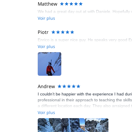
Matthew
We had a great day out at with Daniele. Hopefully 
Voir plus
Piotr
Enrico is a super nice guy. He speaks very good Eng
Voir plus
Andrew
I couldn’t be happier with the experience I had du
professional in their approach to teaching the skil
a different location each day. They also arraigned
looking to take their ice climbing skills to the next l
Voir plus