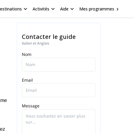
estinations
Activités
Aide
Mes programmes
Contacter le guide
Italien et Anglais
Nom
Email
e
e me
Message
tez