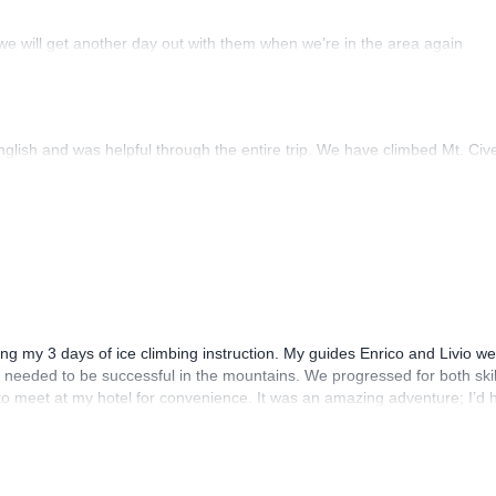
we will get another day out with them when we’re in the area again
lish and was helpful through the entire trip. We have climbed Mt. Civet
ring my 3 days of ice climbing instruction. My guides Enrico and Livio 
ls needed to be successful in the mountains. We progressed for both skil
 to meet at my hotel for convenience. It was an amazing adventure; I’d
evel!