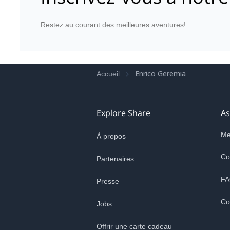
Restez au courant des meilleures aventures!
Enrico Geremia
Accueil
Explore Share
As
Me
À propos
Co
Partenaires
FA
Presse
Co
Jobs
Offrir une carte cadeau