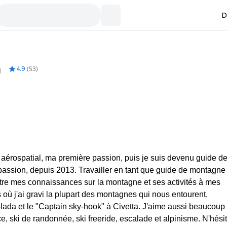
D
m
4.9
(
53
)
 aérospatial, ma première passion, puis je suis devenu guide d
ssion, depuis 2013. Travailler en tant que guide de montagn
tre mes connaissances sur la montagne et ses activités à mes
 où j'ai gravi la plupart des montagnes qui nous entourent,
lada et le "Captain sky-hook" à Civetta. J'aime aussi beaucoup
e, ski de randonnée, ski freeride, escalade et alpinisme. N'hési