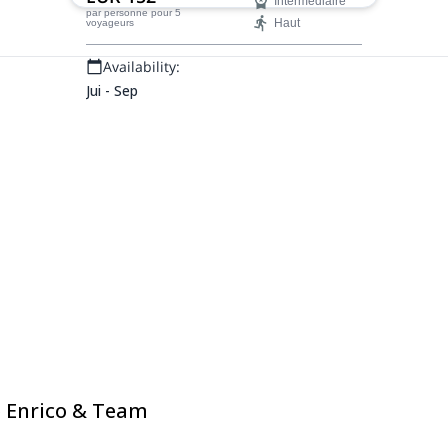
Intermédiaire
par personne
pour 5
Haut
voyageurs
Availability:
Jui - Sep
e Enrico & Team