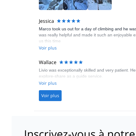
Jessica
Marco took us out for a day of climbing and he was
was really helpful and made it such an enjoyable e
us this time
Voir plus
Wallace
Livio was exceptionally skilled and very patient. 
explore-share as a guide service.
Voir plus
Voir plus
Inscrivez-vous à notre