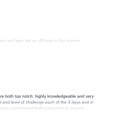
ta and later did an off-piste to the bottom
were both top notch; highly knowledgeable and very
l and level of challenge each of the 3 days and in
 highly recommend both instructors to anyone