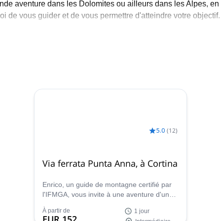
ande aventure dans les Dolomites ou ailleurs dans les Alpes, en
oi de vous guider et de vous permettre d'atteindre votre objectif.
5.0
(
12
)
Via ferrata Punta Anna, à Cortina
Enrico, un guide de montagne certifié par
l'IFMGA, vous invite à une aventure d'une
journée en Via ferrata Punta Anna, près de
À partir de
1 jour
Cortina d'Ampezzo.
EUR 152