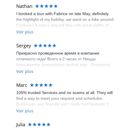
Nathan
I booked a tour with Fabrice on late May, definitely
the highlight of my holiday, we went on a hike around
Casterino It was a relaxed hike with great sights of
mountain forests and lakes, I got to see some of the
Voir plus
local fauna and flora of the park, ibex, marmots,
chamois, although not as much as they would be in
Sergey
the area, possibly because of the wolfs (we saw
Прекрасно проведенное время в компании
some footprints). Overall it is a great way to see the
отличного гида! Всего в 2 часах от Ниццы
surroundings. I would definitely recommend Fabrice
открывается совершенно другой мир . Огромное
as a guide for your next hike!
спасибо Фабрису за удивительные места и
Voir plus
подробные объяснения !!!
Marc
100% trusted Services and no scams at all. They will
find a way to meet your request and schedules.
Guide was very friendly and I really had fantastic 1
day trip! Kudos to the team involved!
Voir plus
Julia