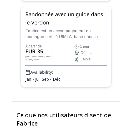
Randonnée avec un guide dans
le Verdon
Fabrice est un accompagnateur en
montagne certifié UIMLA, basé dans la
région Provence-Alpes-Côte d'Azur. Il peut
À partir de
1 jour
organiser un programme de randonnée sur
EUR 35
Débutant
mesure pour vous et votre groupe dans les
par personne
pour 8
Faible
voyageurs
meilleurs endroits du Verdon. Rejoignez-le
pour une demi-journée ou une journée
Availability:
complète à tout moment de l'année !
Jan - Jui, Sep - Déc
Ce que nos utilisateurs disent de
Fabrice