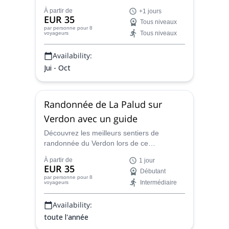
de nombreux lacs, d'une nature paisible et
À partir de
+1 jours
d'animaux locaux. Venez le découvrir avec
EUR 35
Tous niveaux
Fabrice, un accompagnateur en montagne
par personne
pour 8
Tous niveaux
voyageurs
local certifié UIMLA.
Availability:
Jui - Oct
Randonnée de La Palud sur
Verdon avec un guide
Découvrez les meilleurs sentiers de
randonnée du Verdon lors de ce
programme de randonnée d'une journée
À partir de
1 jour
avec Fabrice, un accompagnateur en
EUR 35
Débutant
montagne UIMLA local. Vous allez adorer
par personne
pour 8
Intermédiaire
voyageurs
le sud de la France !
Availability:
toute l'année