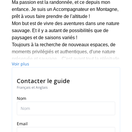
Ma passion est la randonnée, et ce depuis mon
enfance. Je suis un Accompagnateur en Montagne,
prêt à vous faire prendre de l'altitude !
Mon but est de vivre des aventures dans une nature
sauvage. Et il y a autant de possibilités que de
paysages et de saisons variés !
Toujours à la recherche de nouveaux espaces, de
moments privilégiés et authentiques, d'une nature
préservée et sauvage... C'est avant tout la plénitude
Voir plus
et la contemplation, en essayant à chaque fois de
comprendre la beauté des paysages.
Contacter le guide
Je suis un ancien avocat, également patrouilleur à
ski spécialisé en nivologie et météorologie. Je
Français et Anglais
traverse le massif en ski de randonnée l'hiver pour
Nom
mon propre plaisir.
Email