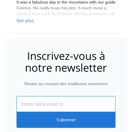
It was a fabulous day in the mountains with our guide
Fabrice. He really loves his jobs. It much more a
passion than a job for Fabrice. He has a patience wit
h his hiking guests and a lot of knowledge about
Voir plus
local flora and fauna. We will love to hike with
Fabrice again and again. Julia, Niels and Josephine
Inscrivez-vous à
notre newsletter
Restez au courant des meilleures aventures!
Email
S'abonner