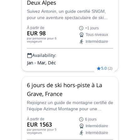
Deux Alpes
Suivez Antonin, un guide certifié SNGM,
pour une aventure spectaculaire de ski
hors-piste dans la belle région des Deux
À partir de
+1 jours
Alpes, France pendant un ou plusieurs
EUR 98
Tous niveaux
jours.
par personne
pour 6
Intermédiaire
voyageurs
Availability:
Jan - Mar, Déc
5.0
(
2
)
6 jours de ski hors-piste à La
Grave, France
Rejoignez un guide de montagne certifié de
l'équipe Azimut Montagne pour une
expérience passionnante de 6 jours de ski
À partir de
6 jours
hors-piste dans l'un des plus beaux
EUR 1563
Intermédiaire
endroits de France : La Grave. Un endroit
par personne
pour 5
Intermédiaire
voyageurs
unique pour les amateurs de