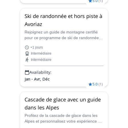
5.0
(
1
)
Ski de randonnée et hors piste à
Avoriaz
Rejoignez un guide de montagne certifié
pour ce programme de ski de randonnée
ou de ski freeride à Avoriaz, une station de
+1 jours
montagne française des Portes du Soleil.
Intermédiaire
Intermédiaire
Availability:
Jan - Avr, Déc
5.0
(
1
)
Cascade de glace avec un guide
dans les Alpes
Profitez de la cascade de glace dans les
Alpes et personnalisez votre expérience en
fonction de votre niveau et de vos