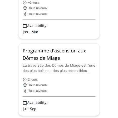
+1 jours
préférences avec l'un de nos guides
Tous niveaux
certifiés. Découvrez les paysages
Tous niveaux
hivernaux époustouflants des Alpes lors
d'une aventure inoubliable !
Availability:
Jan - Mar
Programme d'ascension aux
Dômes de Miage
La traversée des Dômes de Miage est l'une
des plus belles et des plus accessibles
ascensions du massif du Mont-Blanc.
2 jours
Benjamin, aspirant guide de haute
Tous niveaux
montagne, sera votre expert durant ces 2
Tous niveaux
jours au-dessus des Contamines-Montjoie.
Availability:
Jui - Sep