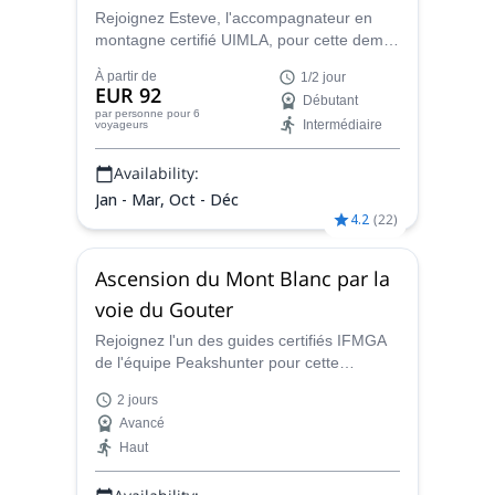
Pyrénées françaises
Rejoignez Esteve, l'accompagnateur en
montagne certifié UIMLA, pour cette demi-
journée passionnante de canyoning dans
À partir de
1/2 jour
l'étonnante commune de Thuès-Entre-
EUR 92
Débutant
Valls, dans les superbes Pyrénées
par personne
pour 6
Intermédiaire
voyageurs
françaises !
Availability:
Jan - Mar, Oct - Déc
4.2
(
22
)
Ascension du Mont Blanc par la
voie du Gouter
Rejoignez l'un des guides certifiés IFMGA
de l'équipe Peakshunter pour cette
ascension de 2 jours à la conquête du
2 jours
Mont Blanc par son itinéraire le plus facile,
Avancé
la Route du Gouter.
Haut