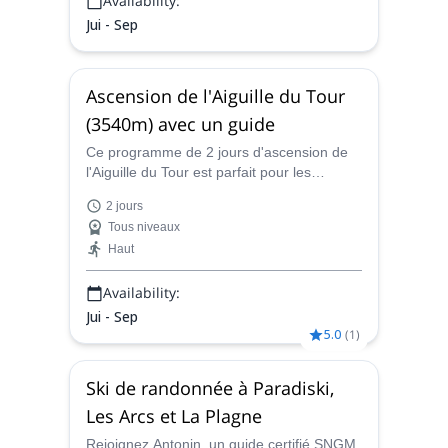
Availability:
Jui - Sep
Ascension de l'Aiguille du Tour
(3540m) avec un guide
Ce programme de 2 jours d'ascension de
l'Aiguille du Tour est parfait pour les
alpinistes débutants. Osez rejoindre
2 jours
Benjamin, guide certifié, pour vivre cette
Tous niveaux
expérience mémorable !
Haut
Availability:
Jui - Sep
5.0
(
1
)
Ski de randonnée à Paradiski,
Les Arcs et La Plagne
Rejoignez Antonin, un guide certifié SNGM,