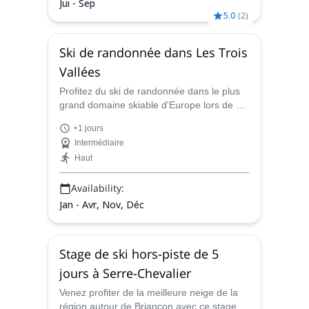
Jui - Sep
5.0
(
2
)
Ski de randonnée dans Les Trois
Vallées
Profitez du ski de randonnée dans le plus
grand domaine skiable d'Europe lors de ce
programme d'un ou plusieurs jours aux
+1 jours
Trois Vallées mené par Antonin, Aspirant
Intermédiaire
Guide SNGM. Il vous conduira à travers Val
Haut
Thorens, Courchevel et Méribel.
Availability:
Jan - Avr, Nov, Déc
Stage de ski hors-piste de 5
jours à Serre-Chevalier
Venez profiter de la meilleure neige de la
région autour de Briançon avec ce stage