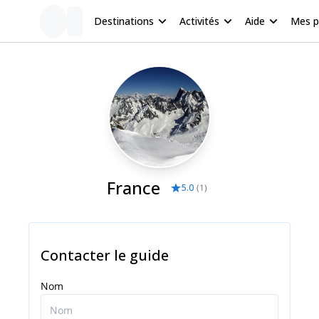
Destinations
Activités
Aide
Mes 
France
5.0
(
1
)
Contacter le guide
Nom