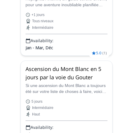
pour une aventure inoubliable planifiée
juste pour vous afin de faire du ski de
+1 jours
randonnée dans le merveilleux domaine de
Tous niveaux
Paradiski, en France, pour une journée ou
Intermédiaire
plus.
Availability:
Jan - Mar, Déc
5.0
(
1
)
Ascension du Mont Blanc en 5
jours par la voie du Gouter
Si une ascension du Mont Blanc a toujours
été sur votre liste de choses à faire, voici
votre chance d'atteindre le sommet.
5 jours
Rejoignez Robin, guide de montagne
Intermédiaire
certifié IFMGA, et réalisez votre rêve !
Haut
Availability: