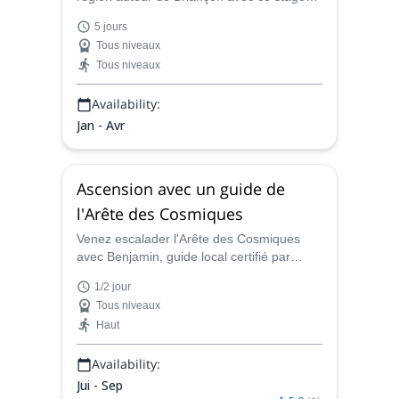
de ski hors-piste dirigé par Robin, guide de
5 jours
montagne certifié par l'IFMGA. Profitez de
Tous niveaux
la poudreuse fraîche à La Grave, Serre
Tous niveaux
Chevalier et d'autres stations de ski de
classe mondiale de la région.
Availability:
Jan - Avr
Ascension avec un guide de
l'Arête des Cosmiques
Venez escalader l'Arête des Cosmiques
avec Benjamin, guide local certifié par
l'IFMGA. C'est un classique que tout
1/2 jour
alpiniste devrait essayer au moins une fois
Tous niveaux
!
Haut
Availability:
Jui - Sep