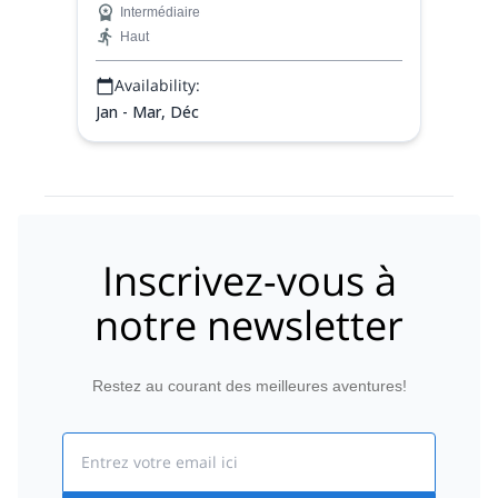
Intermédiaire
à Combloux, dans la région française de
Haut
Haute Savoie.
Availability:
Jan - Mar, Déc
Inscrivez-vous à
notre newsletter
Restez au courant des meilleures aventures!
Email