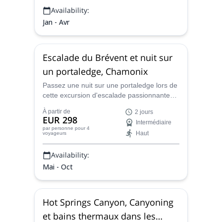
freeride/freerando.
Availability:
Jan - Avr
Escalade du Brévent et nuit sur
un portaledge, Chamonix
Passez une nuit sur une portaledge lors de
cette excursion d'escalade passionnante
dans le Brévent, à Chamonix, avec Mathis,
À partir de
2 jours
un aspirant guide de montagne
EUR 298
Intermédiaire
expérimenté. Une aventure pour les
par personne
pour 4
Haut
voyageurs
courageux !
Availability:
Mai - Oct
Hot Springs Canyon, Canyoning
et bains thermaux dans les