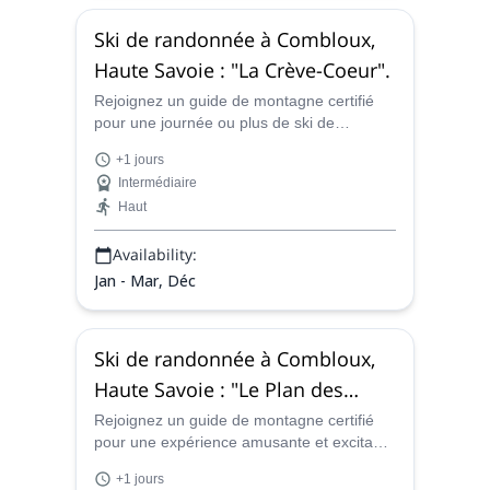
Ski de randonnée à Combloux,
Haute Savoie : "La Crève-Coeur".
Rejoignez un guide de montagne certifié
pour une journée ou plus de ski de
randonnée à La Crève-Coeur, dans le
+1 jours
magnifique paysage de Combloux, en
Intermédiaire
France.
Haut
Availability:
Jan - Mar, Déc
Ski de randonnée à Combloux,
Haute Savoie : "Le Plan des
Dames".
Rejoignez un guide de montagne certifié
pour une expérience amusante et excitante
de ski de randonnée d'une journée ou plus
+1 jours
sur les terrains variés du Plan des Dames,