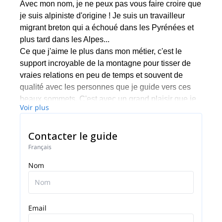
Avec mon nom, je ne peux pas vous faire croire que
je suis alpiniste d'origine ! Je suis un travailleur
migrant breton qui a échoué dans les Pyrénées et
plus tard dans les Alpes...
Ce que j'aime le plus dans mon métier, c'est le
support incroyable de la montagne pour tisser de
vraies relations en peu de temps et souvent de
qualité avec les personnes que je guide vers ces
beaux sommets. C'est avec un grand plaisir que je
Voir plus
mets à votre disposition mes 25 ans d'expérience
sur les terrains de jeux de l'escalade, de l'alpinisme
Contacter le guide
et du ski pour vous guider dans vos projets
d'aventure. Je suis également moniteur de ski et
Français
sauveteur en montagne. A bientôt !
Nom
Email