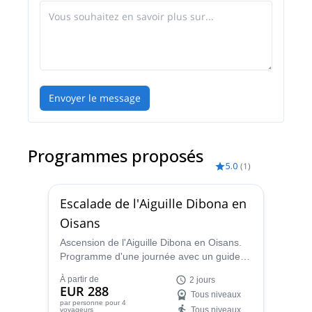
Envoyer le message
Programmes proposés
5.0
(
1
)
Escalade de l'Aiguille Dibona en
Oisans
Ascension de l'Aiguille Dibona en Oisans.
Programme d'une journée avec un guide
de montagne certifié IFMGA/UIAGM.
À partir de
2 jours
EUR 288
Tous niveaux
par personne
pour 4
Tous niveaux
voyageurs