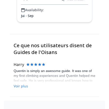
Availability:
Jui - Sep
Ce que nos utilisateurs disent de
Guides de l'Oisans
Harry
Quentin is simply an awesome guide. It was one of
my first climbing experiences and Quentin helped me
feel safe. He is very professional and knows how to
manage groups of people. Despite the changes in
Voir plus
our project, Quentin always tried to accomodate the
best options for the group. His experience and
knowledge of the mountain gave confidence to each
group member. The fact that he is both