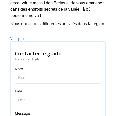
découvrir le massif des Ecrins et de vous emmener
dans des endroits secrets de la vallée, là où
personne ne va !
Nous encadrons différentes activités dans la région
:
- Alpinisme
Voir plus
- Escalade
- Via ferrata
Contacter le guide
- Randonnée
Français et Anglais
- Randonnée glaciaire
Nom
Nous vous invitons à consulter nos différentes
propositions (nous avons plus d'options que celles
que vous pouvez voir ici) et à nous contacter si vous
souhaitez être guidé par un de nos experts locaux,
Email
pour une demi-journée, une journée ou plus.
Nous serons ravis de vous guider dans cette belle
expérience humaine et sportive, que vous soyez
Message
débutant ou expérimenté !