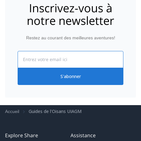
physiotherapist and guide is a great advantage,
Inscrivez-vous à
regarding physical preparation and stretching for
example. Thanks Quentin! And see you next year on
notre newsletter
top of the Mont-Blanc!
Restez au courant des meilleures aventures!
Email
S'abonner
Guides de l'Oisans UIAGM
Accueil
Explore Share
Assistance