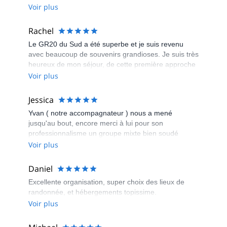
Voir plus
Rachel
Le GR20 du Sud a été superbe et je suis revenu
avec beaucoup de souvenirs grandioses. Je suis très
heureux de mon séjour, de cette première approche
du GR20 et de la découverte de la Corse « qui se
Voir plus
mérite ». Je remercie Couleur Corse pour leur
organisation et leur efficacité qui nous permettent de
Jessica
marcher sur un chemin mythique le GR20.
Yvan ( notre accompagnateur ) nous a mené
jusqu'au bout, encore merci à lui pour son
professionnalisme un groupe mixte bien soudé
malgré un électron libre Bravo à tous et surtout à
Voir plus
toutes ( super nanas , des guerrières ) je reviendrai
avec mes enfants dans 3 ans encore merci à vous
Daniel
pour cette magnifique semaine
Excellente organisation, super choix des lieux de
randonnée, et hébergements topissime.
Voir plus