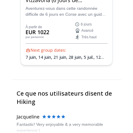
randonnée)
Aventurez-vous dans cette randonnée
difficile de 6 jours en Corse avec un guide
local certifié. Conquérez le mythique GR20
6 jours
(route du sud) du col de Bavella à
À partir de
EUR 1022
Avancé
Vizzavona.
Très haut
par personne
Next group dates:
7 juin,
14 juin,
21 juin,
28 juin,
5 juil.,
12
juil.,
19 juil.,
26 juil.,
2 août,
9 août,
16
août,
23 août,
30 août,
6 sept.,
13 sept.
Ce que nos utilisateurs disent de
Hiking
Jacqueline
Fantastic! Very enjoyable & a very memorable
experience:)