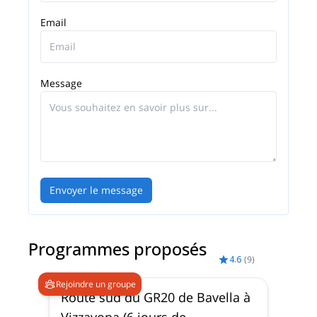
Email
Message
Envoyer le message
Programmes proposés
4.6
(
9
)
Rejoindre un groupe
Route sud du GR20 de Bavella à
Vizzavona (6 jours de