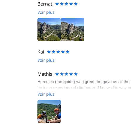
Bernat
Voir plus
Kai
Voir plus
Mathis
Hercules (the guide) was great, he gave us all the 
he is an experienced climber and knows his way ar
Voir plus