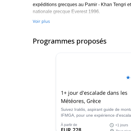
expéditions grecques au Pamir - Khan Tengri e
nationale grecque Everest 1996.
Je suis guide de montagne IFMGA, membre de l'
Voir plus
instructeur de ski alpinisme et d'escalade pour 
Guider des personnes qui recherchent des expé
Programmes proposés
pour les montagnes de mon pays me fait vraimen
1+ jour d'escalade dans les
Météores, Grèce
Suivez Iraklis, aspirant guide de mon
IFMGA, pour une expérience d'escal
Grèce. Rejoignez-le pour un ou plusi
À partir de
+1 jours
jours et découvrez les immenses pilie
EUR 228