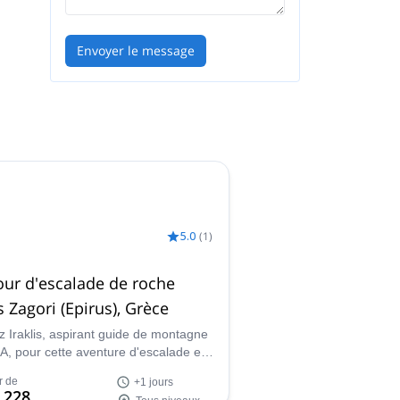
Envoyer le message
et
ion
5.0
(
1
)
our d'escalade de roche
 Zagori (Epirus), Grèce
z Iraklis, aspirant guide de montagne
, pour cette aventure d'escalade en
. Passez un ou plusieurs jours avec
r de
+1 jours
t découvrez les incroyables rochers de
 228