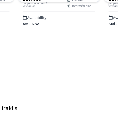
eaux
Débutant
avec Iraklis, un aspirant guide de
Zagor
par personne
pour 2
par pe
Intermédiaire
voyageurs
voyage
montagne IFMGA.
Availability:
Ava
Avr - Nov
Mai -
 Iraklis