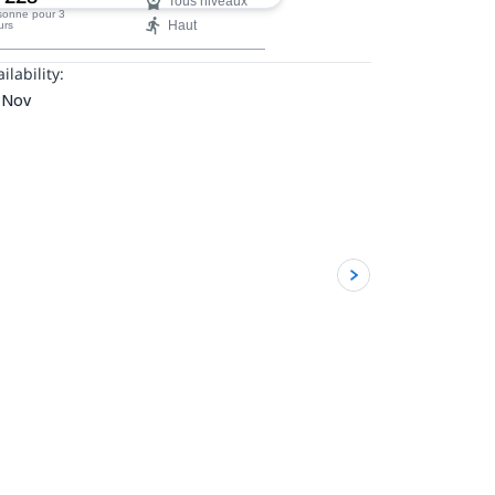
Tous niveaux
is.
rsonne
pour 3
Haut
urs
ilability:
 Nov
5