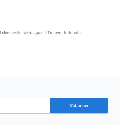
climb with Iraklis again if I’m ever fortunate
S'abonner