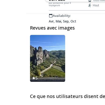
Tous niv
rocheux des Météores.
par personne
pour 3
Haut
voyageurs
Availability:
Avr, Mai, Sep, Oct
Revues avec images
5
Ce que nos utilisateurs disent de