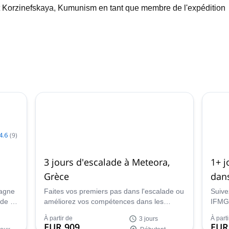
t Κorzinefskaya, Κumunism en tant que membre de l'expédition
Association des guides de montagne du Vorarlberg (Autriche) 
la Fédération hellénique d'alpinisme et d'escalade (Grèce).
riences uniques dans la nature et partager avec elles ma pass
t aimer mon travail... c'est comme s'amuser avec des amis !
4.6
(
9
)
3 jours d'escalade à Meteora,
1+ j
Grèce
dans
tagne
Faites vos premiers pas dans l'escalade ou
Suive
ade en
améliorez vos compétences dans les
IFMGA
eurs
étonnantes tours rocheuses de Meteora,
Grèce
À partir de
À parti
3 jours
rs
dans ce programme d'escalade de 3 jours
lui e
EUR 909
EUR