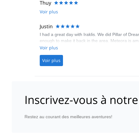
Thuy
Voir plus
Justin
I had a great day with Iraklis. We did Pillar of Drea
enough to make it back in the area. Meteora is ama
Voir plus
Voir plus
Inscrivez-vous à notre
Restez au courant des meilleures aventures!