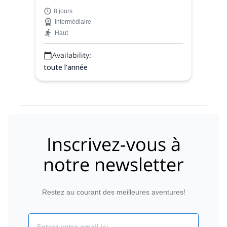
programme de 8 jours du Tour du Mont
8 jours
Blanc. De la France à l'Italie puis à la
Intermédiaire
Suisse, en dormant dans des refuges de
Haut
montagne.
Availability:
toute l'année
Inscrivez-vous à
notre newsletter
Restez au courant des meilleures aventures!
Email