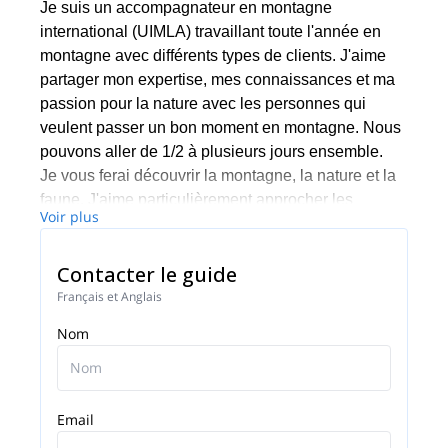
Je suis un accompagnateur en montagne
international (UIMLA) travaillant toute l'année en
montagne avec différents types de clients. J'aime
partager mon expertise, mes connaissances et ma
passion pour la nature avec les personnes qui
veulent passer un bon moment en montagne. Nous
pouvons aller de 1/2 à plusieurs jours ensemble.
Je vous ferai découvrir la montagne, la nature et la
faune. J'aime particulièrement approcher les
Voir plus
animaux, venez en faire l'expérience avec moi.
J'organise également des randonnées spécifiques
Contacter le guide
pour les photographes qui nous permettent de voir
l'environnement et les humains différemment.
Français et Anglais
Mes spécialités sont la photographie et les
Nom
personnes handicapées que j'élève sur place !
J'aime aussi voyager à l'étranger car j'adore
découvrir de nouvelles choses et apprendre de
nouvelles cultures.
Email
N'hésitez pas à me contacter si vous passez en