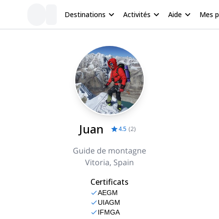
Destinations
Activités
Aide
Mes 
Juan
4.5
(
2
)
Guide de montagne
Vitoria, Spain
Certificats
AEGM
UIAGM
IFMGA