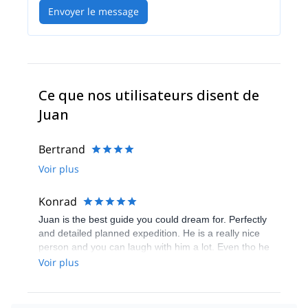
Envoyer le message
Ce que nos utilisateurs disent de
Juan
Bertrand
Voir plus
Konrad
Juan is the best guide you could dream for. Perfectly
and detailed planned expedition. He is a really nice
person and you can laugh with him a lot. Even tho he
was always the master of the situation safety related,
Voir plus
so I’ve always felt safe. 10/10 would recommend!