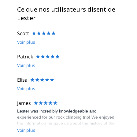
Ce que nos utilisateurs disent de
Lester
Scott
Voir plus
Patrick
Voir plus
Elisa
Voir plus
James
Lester was incredibly knowledgeable and
experienced for our rock climbing trip! We enjoyed
the information he gave us about the history of the
area and the nature around us, as well as guiding us
Voir plus
through our first rock climbing experience! Highly