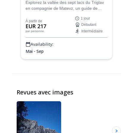
Alpes juliennes
Explorez la vallée des sept lacs du Triglav
en compagnie de Matevz, un guide de
montagne de l'IFMGA. Découvrez les
1 jour
magnifiques paysages de la Slovénie lors
À partir de
EUR 217
Débutant
d'une aventure de randonnée
Intermédiaire
par personne
passionnante d'une journée.
Availability:
Mai - Sep
Revues avec images