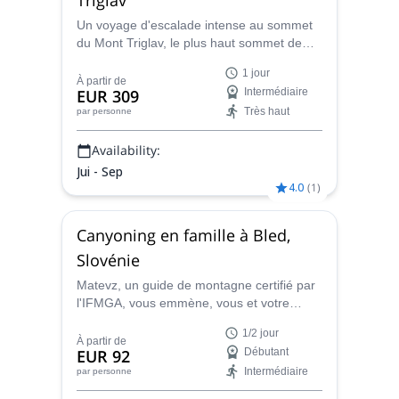
canyons profonds, des rivières émeraude, de belles
montagnes, des gens formidables, un bon rire, tout
Un voyage d'escalade intense au sommet
du Mont Triglav, le plus haut sommet de
ce que vous voulez.
Slovénie, en compagnie de Matevz, un
J'ai hâte de vous rencontrer !
1 jour
guide de montagne de l'IFMGA.
À partir de
EUR 309
Intermédiaire
Très haut
par personne
Availability:
Jui - Sep
4.0
(
1
)
Canyoning en famille à Bled,
Slovénie
Matevz, un guide de montagne certifié par
l'IFMGA, vous emmène, vous et votre
famille, dans une fantastique expérience de
1/2 jour
canyoning d'une demi-journée, à la
À partir de
EUR 92
Débutant
découverte de sites exceptionnels à Bled.
Intermédiaire
par personne