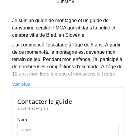
IFMGA
Je suis un guide de montagne et un guide de
canyoning certifié IFMGA qui vit dans la petite et
célèbre ville de Bled, en Slovénie.
J'ai commencé l'escalade à l'âge de 5 ans. À partir
de ce moment-là, la montagne est devenue mon
terrain de jeu. Pendant mon enfance, j'ai participé à
de nombreuses compétitions d'escalade. À l'âge de
12 ans, mon frère jumeau et moi avons fait notre
première escalade en grandes voies sur un mur de
Voir plus
350 mètres.
À l'âge de 16 ans, j'ai commencé à participer à des
Contacter le guide
coupes du monde de cascade de glace et, plus tard,
Slovène et Anglais
à des coupes du monde junior de parachutisme. En
Nom
fait, en 2008, je suis devenu champion du monde
au classement général d'escalade sur glace de
l'UIAA en cascade de glace de vitesse.