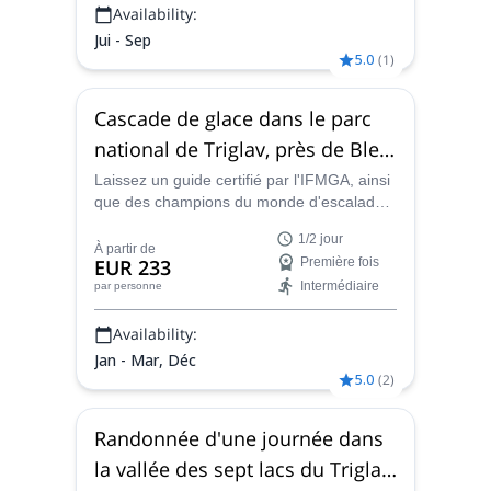
Availability:
Jui - Sep
5.0
(
1
)
Cascade de glace dans le parc
national de Triglav, près de Bled
(demi-journée)
Laissez un guide certifié par l'IFMGA, ainsi
que des champions du monde d'escalade
sur glace, vous montrer les bases de
1/2 jour
l'escalade sur glace avant de vous faire
À partir de
EUR 233
Première fois
vivre vous-même les sensations de cette
Intermédiaire
par personne
activité passionnante, le tout dans le
pittoresque et magnifique parc national du
Availability:
Triglav, en Slovénie.
Jan - Mar, Déc
5.0
(
2
)
Randonnée d'une journée dans
la vallée des sept lacs du Triglav,