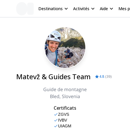
Destinations
Activités
Aide
Mes 
Matevž & Guides Team
4.8
(
39
)
Guide de montagne
Bled, Slovenia
Certificats
ZGVS
IVBV
UIAGM