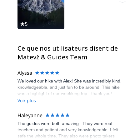
5
5
Ce que nos utilisateurs disent de
Matevž & Guides Team
Alyssa
We loved our hike with Alex! She was incredibly kind,
knowledgeable, and just fun to be around. This hike
was a highlight of our weeklong trip - thank you!
Voir plus
Haleyanne
The guides were both amazing . They were real
teachers and patient and very knowledgeable. I felt
safe the whole time. They also were photo takers